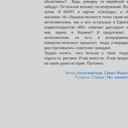
объективны? Ведь ремарку «и еврейской к
забудут. Остальное возьмут на вооружение. В
зубов. И МАУП, и партия «Свобода», и 
магазине. Но «Украина является точно таким ж
антисемитизма, как и все остальные в Евро
корреспондентом «МК» отвечает диссидент н
ему, еврею, в Украине? И продолжает:
антисемитизм, но есть и антиукраин
коммунистического прошлого, когда утвержд
расстреливались советские граждане.
Трудно понять, чего больше у таких людей
подлости, рисовки. И как много их. И как прод
на какие уроки истории. Противно.
Метки:
Антисемитизм
,
Семен Фишел
Рубрика:
Статьи
|
Нет коммен