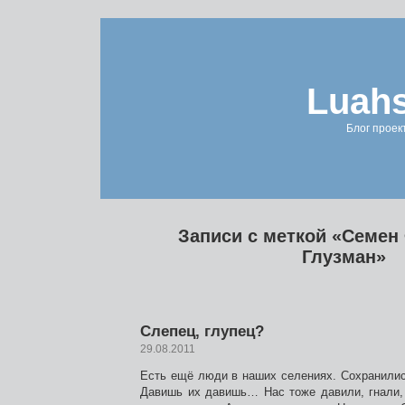
Luahs
Блог проек
Записи с меткой «Семе
Глузман»
Слепец, глупец?
29.08.2011
Есть ещё люди в наших селениях. Сохранилис
Давишь их давишь… Нас тоже давили, гнали,