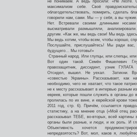
не понимаем. А ведь просили: «Не лезте. О
максимализм себе. Своё правдоискатель
облагодетельствовать, помирить, сделать бл
говорили нам, сами. Мы — у себя, а вы чужие.
Нет. Встревали своими длинными носами
высматривали размышляли, анализировали
другим. «Как же, мы ведь свои! Мы ведь здесь
Мы ведь хотим, чтобы всем, чтобы хорошо, спр
Послушайте, прислушайтесь! Мы ради вас,
будущего… Мы готовы!»
Странный народ. Или глупцы, или слепцы, или
Вот один такой. Семён Фишелевич Глуз
правозащитник, диссидент, узник ГУЛАГА 
Отсидел, вышел. Не уехал. Затихни. Вр
«совестью Украины». Рассказывает, как н
необходимо, чего не хватает, что такое патри
не к месту рассказывает в интервью разным 
евреев, которые пошли служить в органы до в
пролилась по их вине, и еврейской крови тож
2011 год, стр. 6). Причём, ссылается правд
статистику, а на мнение отца («Мой отец ра
рассказывал ТЕБЕ, во-вторых, всей картины зн
органы были разные, и люди, и их роль. И г
Объективнсть хочется продемонстриров
непредвзятость? Вот, мол, каков я, любуйт