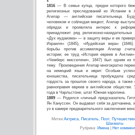
2
1816
— В семье купца, предки которого бежа
религиозных преследований из Испании в 
Агилар — английская писательница. Буд
человеком и соблюдая мицвот, Агилар выступ
обрядах и проявляла интерес к рефор
принадлежит ряд религиозно-назидательных 
«Дух иудаизма» — в защиту веры и ее привер
Израиля» (1845), «Иудейская вера» (1846
борьбы против ассимиляции Агилар счита
истории; ее труд «История евреев в Англии»
«Чемберс мисселени», 1847) был одним из п
тему. Произведения Агилар многократно пере
на немецкий язык и иврит. Особым успех
юношества, писательница пробуждала сре
гордость за прошлое своего народа, а также
равноправия евреев в английском обществе. 
года в Чарльстоне, штат Южная каролина.
1889
— Родился «личный предсказатель Гитл
Ян Хануссен. Он выдавал себя за датчанина, 
уз в камере предварительного заключения вен
Метки:
Актриса
,
Писатель
,
Поэт
,
Путешестве
Шахматы
Рубрика:
Имена
|
Нет коммент