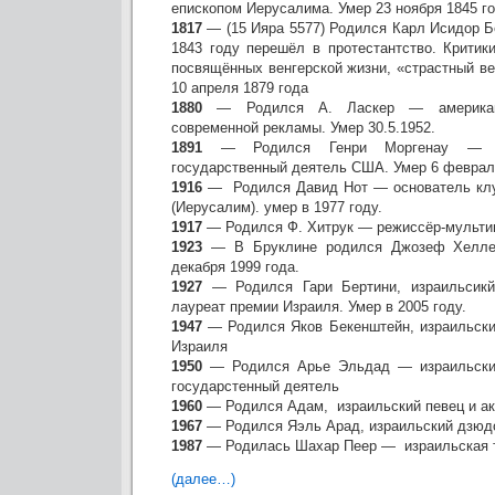
епископом Иерусалима. Умер 23 ноября 1845 г
1817
— (15 Ияра 5577) Родился Карл Исидор Б
1843 году перешёл в протестантство. Критик
посвящённых венгерской жизни, «страстный ве
10 апреля 1879 года
1880
— Родился А. Ласкер — американс
современной рекламы. Умер 30.5.1952.
1891
— Родился Генри Моргенау — аме
государственный деятель США. Умер 6 февраля
1916
— Родился Давид Нот — основатель клу
(Иерусалим). умер в 1977 году.
1917
— Родился Ф. Хитрук — режиссёр-мультип
1923
— В Бруклине родился Джозеф Хелле
декабря 1999 года.
1927
— Родился Гари Бертини, израильсикй
лауреат премии Израиля. Умер в 2005 году.
1947
— Родился Яков Бекенштейн, израильски
Израиля
1950
— Родился Арье Эльдад — израильский
государстенный деятель
1960
— Родился Адам, израильский певец и ак
1967
— Родился Яэль Арад, израильский дзюд
1987
— Родилась Шахар Пеер — израильская 
(далее…)