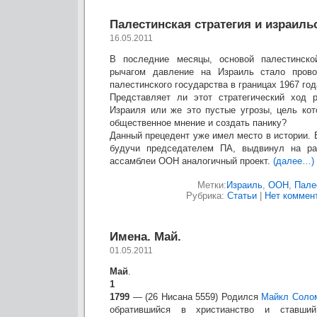
Палестинская стратегия и израильс
16.05.2011
В последние месяцы, основой палестинско
рычагом давление на Израиль стало прово
палестинского государства в границах 1967 год
Представляет ли этот стратегический ход 
Израиля или же это пустые угрозы, цель кот
общественное мнение и создать панику?
Данный прецедент уже имел место в истории. 
будучи председателем ПА, выдвинул на ра
ассамблеи ООН аналогичный проект.
(далее…)
Метки:
Израиль
,
ООН
,
Пале
Рубрика:
Статьи
|
Нет коммен
Имена. Май.
01.05.2011
Май
.
1
1799
— (26 Нисана 5559) Родился
Майкл Соло
обратившийся в христианство и ставший