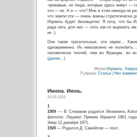
-кровавые, но люди, которые здесь живут — св
это — их. А я — что? Мне в этом никогда не ра
что земли эти — очень важны стратегически дл
Израиль будет беззащитен. Я хочу, что бы 
рада петь для них — хоть как-то выразить и
их :)
Они такие трогательные, эти евреи… Каки
одновременно. Их невозможно не полюбить… 
человечески теплей, чем во Франции, во вс
(далее…)
Метки:
Израиль
,
Хевро
Рубрика:
Статьи
|
Нет коммен
Имена. Июнь.
23.05.2011
1
1909
— В Словакии родился Иезекииль Kotsr
филолог. Лауреат Премии Израиля 1961 года
Умер 12 декабря 1971.
1920
— Родился Д. Самойлов — поэт.