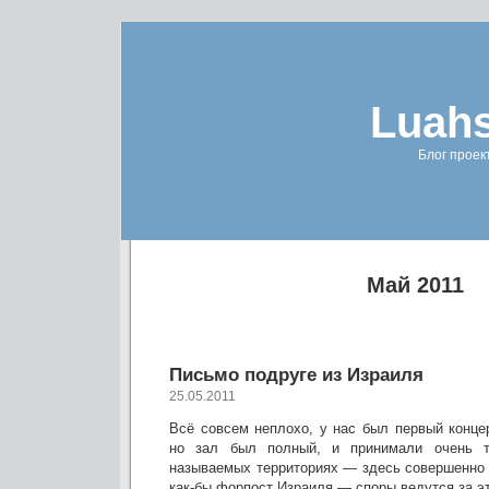
Luahs
Блог проек
Май 2011
Письмо подруге из Израиля
25.05.2011
Всё совсем неплохо, у нас был первый конце
но зал был полный, и принимали очень 
называемых территориях — здесь совершенно 
как-бы форпост Израиля — споры ведутся за эт