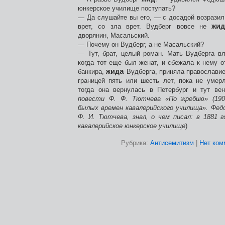
юнкерское училище поступать?
— Да слушайте вы его, — с досадой возрази
врет, со зла врет. Вудберг вовсе не
жи
дворянин, Масальский.
— Почему он Вудберг, а не Масальский?
— Тут, брат, целый роман. Мать Вудберга в
когда тот еще был женат, и сбежала к нему от
банкира,
жида
Вудберга, приняла православие
границей пять или шесть лет, пока не умер
тогда она вернулась в Петербург и тут ве
повести Ф. Ф. Тютчева «По жребию» (1906
былых времен кавалерийского училища». Фед
Ф. И. Тютчева, знал, о чем писал: в 1881 г
кавалерийское юнкерское училище
)
Рубрика:
Антисемитизм
|
Нет ком