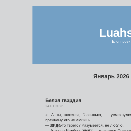
Luahs
Блог проек
Январь 2026
Белая гвардия
24.01.2026
«…А ты, кажется, Глазынька, — усмехнулс
прежнему его не любишь.
—
Жида
-то твоего? Разумеется, не люблю.
— А разве Вудберг
жид
? — удивился Федюши