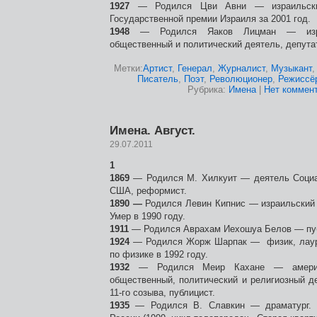
1927
— Родился Цви Авни — израильский
Государственной премии Израиля за 2001 год.
1948
— Родился Яаков Лицман — израи
общественный и политический деятель, депута
Метки:
Артист
,
Генерал
,
Журналист
,
Музыкант
Писатель
,
Поэт
,
Революционер
,
Режиссё
Рубрика:
Имена
|
Нет коммент
Имена. Август.
29.07.2011
1
1869
— Родился М. Хилкуит — деятель Социал
США, реформист.
1890 —
Родился Левин Кипнис — израильский д
Умер в 1990 году.
1911
— Родился Аврахам Иехошуа Белов — пуб
1924
— Родился Жорж Шарпак — физик, лаур
по физике в 1992 году.
1932
— Родился Меир Кахане — америка
общественный, политический и религиозный д
11-го созыва, публицист.
1935
— Родился В. Славкин — драматург. 