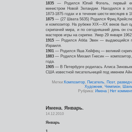
1835
— Родился Юлий Фогель, первый евр
министром Новой Зеландии. Находился в эт
1873-1875 годах и в течение шести месяцев в 1
1875
— (27 Швата 5635) Родился Фриц Крейсле
и композитор. На рубеже XIX—XX веков был о
скрипачей мира, и по сегодняшний день он с
мастеров игры на скрипке. Умер 29 января 1962
1915
— Родился Абба Эвен — выдающийся г
Израиля.
1901
— Родился Яша Хейфец — великий скрип
1883
— Родился Михаил Гнесин — композитор, 
года.
1905
— В Петербурге родилась Алиса Зиновьев
США известной писательницей под именем Ай
Метки:
Композитор
,
Писатель
,
Поэт
,
разведч
Художник
,
Чемпион
,
Шах
Рубрика:
Имена
|
Нет коммент
Имена. Январь.
14.12.2010
Январь
1