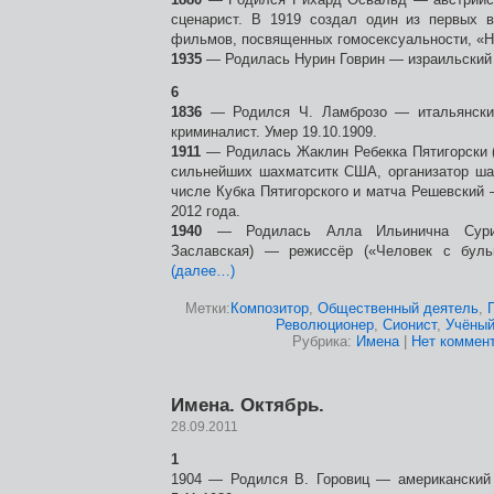
сценарист. В 1919 создал один из первых в
фильмов, посвященных гомосексуальности, «Не
1935
— Родилась Нурин Говрин — израильский 
6
1836
— Родился Ч. Ламброзо — итальянски
криминалист. Умер 19.10.1909.
1911
— Родилась Жаклин Ребекка Пятигорски 
сильнейших шахматситк США, организатор ша
числе Кубка Пятигорского и матча Решевский
2012 года.
1940
— Родилась Алла Ильинична Сурик
Заславская) — режиссёр («Человек с буль
(далее…)
Метки:
Композитор
,
Общественный деятель
,
Революционер
,
Сионист
,
Учёны
Рубрика:
Имена
|
Нет коммент
Имена. Октябрь.
28.09.2011
1
1904 — Родился В. Горовиц — американский 