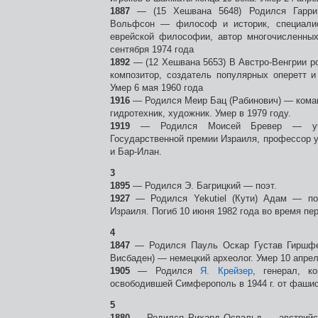
1887
— (15 Хешвана 5648) Родился Гарри
Вольфсон — философ и историк, специалис
еврейской философии, автор многочисленных
сентября 1974 года
1892
— (12 Хешвана 5653) В Австро-Венгрии 
композитор, создатель популярных оперетт 
Умер 6 мая 1960 года
1916
— Родился Меир Бац (Рабинович) — кома
гидротехник, художник. Умер в 1979 году.
1919
— Родился Моисей Бревер — учён
Государственной премии Израиля, профессор 
и Бар-Илан.
3
1895
— Родился Э. Багрицкий — поэт.
1927
— Родился Yekutiel (Кути) Адам — по
Израиля. Погиб 10 июня 1982 года во время пе
4
1847
— Родился Пауль Оскар Густав Гиршфе
Висбаден) — немецкий археолог. Умер 10 апрел
1905
— Родился
Я. Крейзер
, генерал, к
освободившей Симферополь в 1944 г. от фашис
5
1880
— Родился Рихард Освальд — австрийск