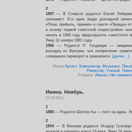
2
1897
— В Славуте родился Евсей Либерма
экономист. Его идеи (виде докладной запи
«План, прибыль, премия» в газете «Правда» от 
в основу первой советской «перестройки» эк
начать в 1965 году председатель советского п
Умер 11 ноября 1981 года.
1906
— Родился П. Голдмарк — американс
выходец из Венгрии, чьё изобретение грампл
совершило переворот в грамзаписи.
(далее…)
Метки:
Артист
,
Композитор
,
Музыкант
,
Писа
Режиссёр
,
Учёный
,
Чемп
Рубрика:
Имена
|
Нет коммент
Имена. Ноябрь.
25.10.2011
1
1880
— Родился Шолом Аш — поэт на идиш. Уме
2
1854
— В Венгрии родился Исидор Гунсберг
игроков в шахматы конца 19 века. Умер 24 апре