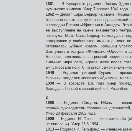
1861
— В Бухаресте родился Лазарь Эделян
румынских химиков. Умер 7 апреля 1941 года.
1862
— Дебют Сары Бернар на сцене «Комеди 
Бернар впервые выступила перед парижской п
в трагедии Расина «Ифигения и Авлиде». Это 
её выступление на сцене знаменитого театра
покинула. Мать Сары Бернар голландская ев
содержании у любовников, имя отца точно не
отличалась буйным нравом, большим упрямст
Выступала в театрах «Жимназ», «Одеон», в с
Бернар», пользовалась огромной популярност
сильных мира сего, играла даже после того
ампутировали ногу. Считается самой знаменито
1949
— Родился Григорий Суркис — презид
Украины, владелец киевского «Динамо», местн
1994
— В возрасте 101 года умер последн
бригады в Первой мировой войне Г. Розенблат.
2
1896 —
Родился Самуэль Ибинь — израил
первый руководитель Управления древностей,
Умер 28 февраля 1982 года.
1909
— Родился И. Фрэз — кино-режиссёр («П
не снилось»). Умер 23.6.1994.
1913
— Родился И. Гельфанд — учёный-матема