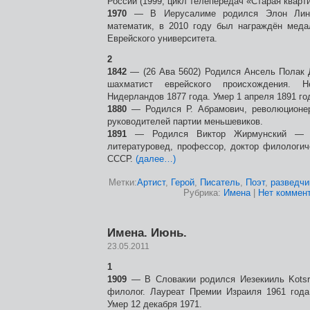
России (1999, цикл телепередач «Старая кварти
1970
— В Иерусалиме родился Элон Линд
математик, в 2010 году был награждён мед
Еврейского университета.
2
1842
— (26 Ава 5602) Родился Ансель Полак 
шахматист еврейского происхождения. Н
Нидерландов 1877 года. Умер 1 апреля 1891 го
1880
— Родился Р. Абрамович, революционер
руководителей партии меньшевиков.
1891
— Родился Виктор Жирмунский — р
литературовед, профессор, доктор филологич
СССР.
(далее…)
Метки:
Артист
,
Герой
,
Писатель
,
Поэт
,
разведчи
Рубрика:
Имена
|
Нет коммент
Имена. Июнь.
23.05.2011
1
1909
— В Словакии родился Иезекииль Kotsr
филолог. Лауреат Премии Израиля 1961 года
Умер 12 декабря 1971.