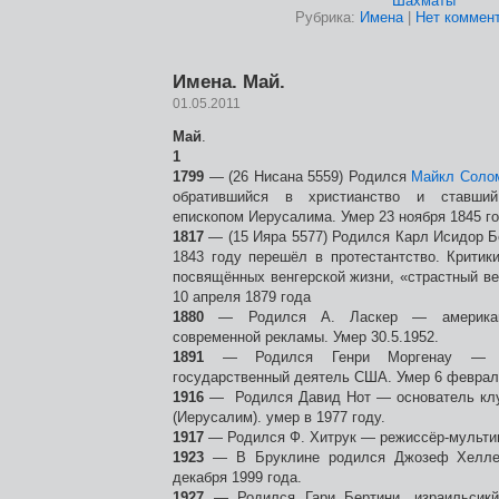
Шахматы
Рубрика:
Имена
|
Нет коммент
Имена. Май.
01.05.2011
Май
.
1
1799
— (26 Нисана 5559) Родился
Майкл Соло
обратившийся в христианство и ставший
епископом Иерусалима. Умер 23 ноября 1845 г
1817
— (15 Ияра 5577) Родился Карл Исидор Б
1843 году перешёл в протестантство. Критик
посвящённых венгерской жизни, «страстный ве
10 апреля 1879 года
1880
— Родился А. Ласкер — американс
современной рекламы. Умер 30.5.1952.
1891
— Родился Генри Моргенау — аме
государственный деятель США. Умер 6 февраля
1916
— Родился Давид Нот — основатель клу
(Иерусалим). умер в 1977 году.
1917
— Родился Ф. Хитрук — режиссёр-мультип
1923
— В Бруклине родился Джозеф Хелле
декабря 1999 года.
1927
— Родился Гари Бертини, израильсикй