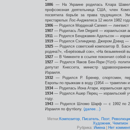
1886
— На Украине родилась Клара Шавел
профсоюзная деятельница США, член Ком
посвятила борьбе за права трудящихся. У
престарелых Лос-Анджелеса 12 июля 1982 год
1906
— Родился Мордехай Caneen — лингвист 
1907
— Родилась Лия Deganit — израильская ак
1911
— Родился Бенджамин Адельсон — израил
1919
— Родился Сэлинджер, Джером Дэвид — 
1925
— Родился советский композитор В. Басн
родина?», «Берёзовый сок», «На безымянной в
1927
— В Чимкенте в ссылке покончил собой с
1927
— Родился Яаков Бен-Язри (Yizri)- полит
депутат Кнессета, министр здравоохранен
Израиля.
1932
— Родился Р. Бренер, спортсмен, пер
Европы по прыжкам в воду (1954 — трамплин и
1934
— Родилась Иона Атари, израильская арти
1934
— Родился Ашер Перец — израильский уч
году.
1943
— Родился Шломо Шарф — с 1992 по 20
Израиля по футболу.
(далее…)
Метки:
Композитор
,
Писатель
,
Поэт
,
Революци
Художник
,
Чемпион
Рубрика:
Имена
|
Нет коммент