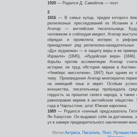
1920
— Родился Д. Самойлов — поэт.
2
1816
— В семье купца, предки которого бежа
религиозных преследований из Испании в 
Агилар — английская писательница. Буд
человеком и соблюдая мицвот, Агилар выступ
обрядах и проявляла интерес к рефор
принадлежит ряд религиозно-назидательных 
«Дух иудаизма» — в защиту веры и ее привер
Израиля» (1845), «Иудейская вера» (1846
борьбы против ассимиляции Агилар счита
истории; ее труд «История евреев в Англии»
«Чемберс мисселени», 1847) был одним из п
тему. Произведения Агилар многократно пере
на немецкий язык и иврит. Особым успех
юношества, писательница пробуждала сре
гордость за прошлое своего народа, а также
равноправия евреев в английском обществе. 
года в Чарльстоне, штат Южная каролина.
1889
— Родился «личный предсказатель Гитл
Ян Хануссен. Он выдавал себя за датчанина, 
уз в камере предварительного заключения вен
Метки:
Актриса
,
Писатель
,
Поэт
,
Путешестве