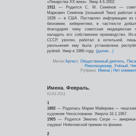
«Лекарства XX века». Умер 4.6.2002.
1911
— Родился С. М. Семёнов — советс
Маркович Семёнов (позывной Твен) работал в
1938 — в США. Поставлял информацию из о
биохимии, кибернетики, в частности добы
благодаряя чему советская медицинская 
наладить его собственное производство. Из-
СССР, уволен, работал в котельной, лиш
увольнения ему была установлена республ
рублей. Умер в 1986 году.
(далее…)
Метки:
Артист
,
Общественный деятель
,
Писа
Революционер
,
Учёный
,
Че
Рубрика:
Имена
|
Нет коммент
Имена. Февраль.
03.02.2011
1
1882
— Родилась Мария Майерова — чешская 
художник Чехословакии. Умерла 16.1.1967.
1905
— Родился Эмилио Сегре — американс
лауреат Нобелевской премии по физике.
2