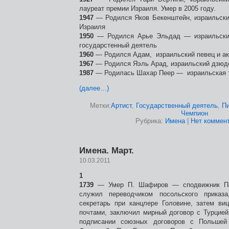
лауреат премии Израиля. Умер в 2005 году.
1947
— Родился Яков Бекенштейн, израильски
Израиля
1950
— Родился Арье Эльдад — израильский
государстенный деятель
1960
— Родился Адам, израильский певец и ак
1967
— Родился Яэль Арад, израильский дзюд
1987
— Родилась Шахар Пеер — израильская 
(далее…)
Метки:
Артист
,
Государственный деятель
,
Пи
Чемпион
Рубрика:
Имена
|
Нет коммент
Имена. Март.
10.03.2011
1
1739
— Умер П. Шафиров — сподвижник Пет
служил переводчиком посольского приказ
секретарь при канцлере Головине, затем ви
почтами, заключил мирный договор с Турцией
подписании союзных договоров с Польшей