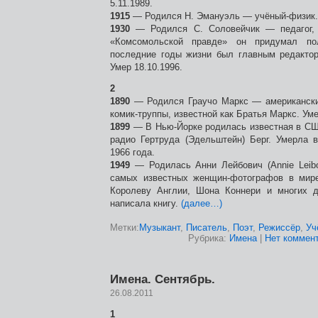
5.11.1989.
1915
— Родился Н. Эмануэль — учёный-физик. 
1930
— Родился С. Соловейчик — педагог, 
«Комсомольской правде» он придумал по
последние годы жизни был главным редактор
Умер 18.10.1996.
2
1890
— Родился Граучо Маркс — американский
комик-труппы, известной как Братья Маркс. Уме
1899
— В Нью-Йорке родилась известная в США
радио Гертруда (Эдельштейн) Берг. Умерла 
1966 года.
1949
— Родилась Анни Лейбович (Annie Leibo
самых известных женщин-фотографов в мир
Королеву Англии, Шона Коннери и многих д
написала книгу.
(далее…)
Метки:
Музыкант
,
Писатель
,
Поэт
,
Режиссёр
,
Уч
Рубрика:
Имена
|
Нет коммент
Имена. Сентябрь.
26.08.2011
1