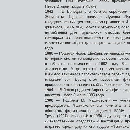
Францией. При Екатерине Первой президент
Петре Втором посол в Иране
1841
— В Венеции в в богатой еврейской 
Энрикетты Тедески родился Луиджи Лу
государственный деятель, премьер-министр Ита
финансов (1903-1904), юрист и экономист, соз
потребления для трудящихся классов, бан
коммерсантов, промышленников и земледель
страховые институты для защиты женщин и де
года
1880
— Родился Исаак Шёнберг, английский уч
из первых систем телевидения высокой четкост
в области телевидения в 1962 году был
достоинство. А до того как он эмигрировал
Шенберг занимался строительством первых ра
младший сын Дэвид стал известным физик
профессором в Кавендишской лаборатории. Уме
1904
— В Лодзи родился Авраам Халфи — изра
писатель. Умер 8 июня 1980 года.
1908
— Родился М. Машковский — ученый
председатель Фармакопейного комитета и В
общества фармакологов, академик РАМН, Г
Труда (1991). Изданный в 1954 году под его
«Лекарственные средства» к настоящему в
изданий. Среди других его трудов «Фармакол