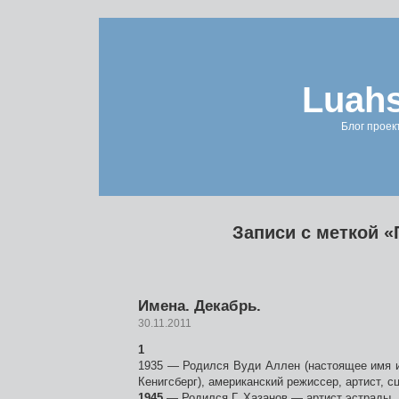
Luahs
Блог проек
Записи с меткой «
Имена. Декабрь.
30.11.2011
1
1935 — Родился Вуди Аллен (настоящее имя 
Кенигсберг), американский режиссер, артист, с
1945
— Родился Г. Хазанов — артист эстрады.