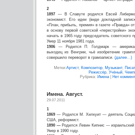
2
1897
— В Славуте родился Евсей Либерма
экономист. Его идеи (виде докладной запи
«План, прибыль, премия» в газете «Правда» от 
в основу первой советской «перестройки» эк
начать в 1965 году председатель советского п
Умер 11 ноября 1981 года.
1906
— Родился П. Голдмарк — американс
выходец из Венгрии, чьё изобретение грампл
совершило переворот в грамзаписи.
(далее…)
Метки:
Артист
,
Композитор
,
Музыкант
,
Писа
Режиссёр
,
Учёный
,
Чемп
Рубрика:
Имена
|
Нет коммент
Имена. Август.
29.07.2011
1
1869
— Родился М. Хилкуит — деятель Социал
США, реформист.
1890 —
Родился Левин Кипнис — израильский д
Умер в 1990 году.