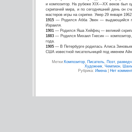
и композитор. На рубеже XIX—XX веков был о
скрипачей мира, и по сегодняшний день он с
мастеров игры на скрипке. Умер 29 января 1962
1915
— Родился Абба Эвен — выдающийся г
Израиля.
1901
— Родился Яша Хейфец — великий скрип
1883
— Родился Михаил Гнесин — композитор, 
года.
1905
— В Петербурге родилась Алиса Зиновьев
США известной писательницей под именем Ай
Метки:
Композитор
,
Писатель
,
Поэт
,
разведч
Художник
,
Чемпион
,
Шах
Рубрика:
Имена
|
Нет коммент