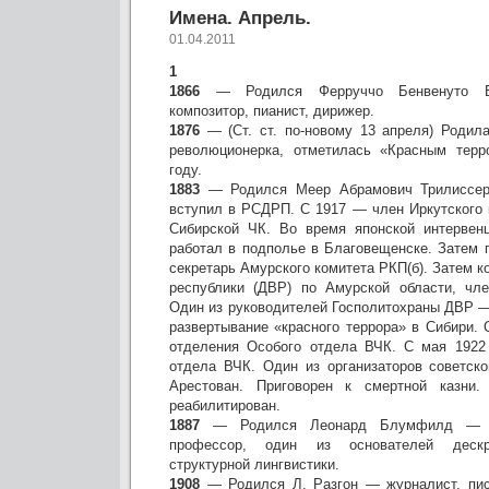
Имена. Апрель.
01.04.2011
1
1866
— Родился Ферруччо Бенвенуто Б
композитор, пианист, дирижер.
1876
— (Ст. ст. по-новому 13 апреля) Родил
революционерка, отметилась «Красным тер
году.
1883
— Родился Меер Абрамович Трилиссер
вступил в РСДРП. С 1917 — член Иркутского 
Сибирской ЧК. Во время японской интервен
работал в подполье в Благовещенске. Затем 
секретарь Амурского комитета РКП(б). Затем 
республики (ДВР) по Амурской области, чл
Один из руководителей Госполитохраны ДВР —
развертывание «красного террора» в Сибири. 
отделения Особого отдела ВЧК. С мая 1922 
отдела ВЧК. Один из организаторов советско
Арестован. Приговорен к смертной казни.
реабилитирован.
1887
— Родился Леонард Блумфилд — аме
профессор, один из основателей дескри
структурной лингвистики.
1908
— Родился Л. Разгон — журналист, писа