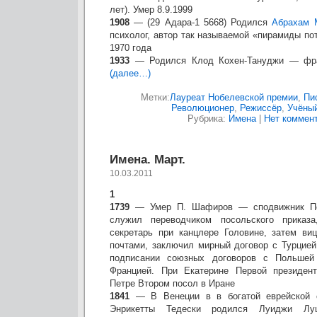
лет). Умер 8.9.1999
1908
— (29 Адара-1 5668) Родился
Абрахам 
психолог, автор так называемой «пирамиды по
1970 года
1933
— Родился Клод Кохен-Тануджи — фран
(далее…)
Метки:
Лауреат Нобелевской премии
,
Пи
Революционер
,
Режиссёр
,
Учёны
Рубрика:
Имена
|
Нет коммент
Имена. Март.
10.03.2011
1
1739
— Умер П. Шафиров — сподвижник Пет
служил переводчиком посольского приказ
секретарь при канцлере Головине, затем ви
почтами, заключил мирный договор с Турцией
подписании союзных договоров с Польшей
Францией. При Екатерине Первой президент
Петре Втором посол в Иране
1841
— В Венеции в в богатой еврейской 
Энрикетты Тедески родился Луиджи Лу