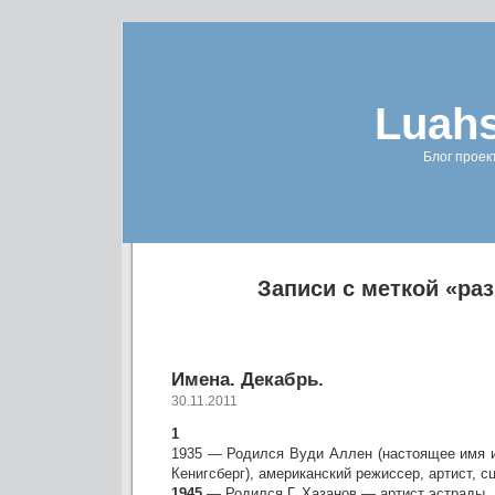
Luahs
Блог проек
Записи с меткой «ра
Имена. Декабрь.
30.11.2011
1
1935 — Родился Вуди Аллен (настоящее имя 
Кенигсберг), американский режиссер, артист, с
1945
— Родился Г. Хазанов — артист эстрады.