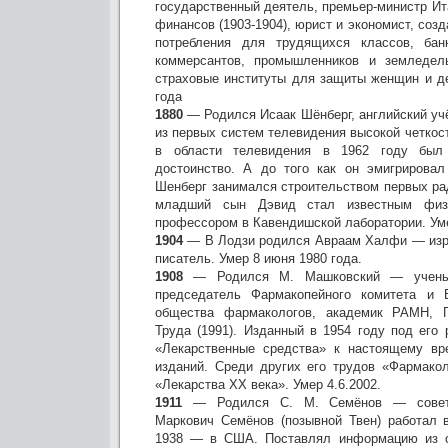
государственный деятель, премьер-министр Ита
финансов (1903-1904), юрист и экономист, соз
потребления для трудящихся классов, бан
коммерсантов, промышленников и земледель
страховые институты для защиты женщин и де
года
1880
— Родился Исаак Шёнберг, английский уч
из первых систем телевидения высокой четкост
в области телевидения в 1962 году был
достоинство. А до того как он эмигрировал
Шенберг занимался строительством первых ра
младший сын Дэвид стал известным физик
профессором в Кавендишской лаборатории. Уме
1904
— В Лодзи родился Авраам Халфи — изра
писатель. Умер 8 июня 1980 года.
1908
— Родился М. Машковский — ученый
председатель Фармакопейного комитета и В
общества фармакологов, академик РАМН, Г
Труда (1991). Изданный в 1954 году под его
«Лекарственные средства» к настоящему в
изданий. Среди других его трудов «Фармакол
«Лекарства XX века». Умер 4.6.2002.
1911
— Родился С. М. Семёнов — советс
Маркович Семёнов (позывной Твен) работал в
1938 — в США. Поставлял информацию из о