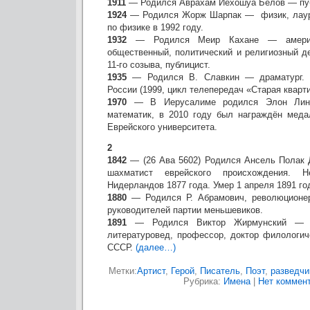
1911
— Родился Аврахам Иехошуа Белов — пуб
1924
— Родился Жорж Шарпак — физик, лаур
по физике в 1992 году.
1932
— Родился Меир Кахане — америка
общественный, политический и религиозный д
11-го созыва, публицист.
1935
— Родился В. Славкин — драматург. 
России (1999, цикл телепередач «Старая кварти
1970
— В Иерусалиме родился Элон Линд
математик, в 2010 году был награждён мед
Еврейского университета.
2
1842
— (26 Ава 5602) Родился Ансель Полак 
шахматист еврейского происхождения. Н
Нидерландов 1877 года. Умер 1 апреля 1891 го
1880
— Родился Р. Абрамович, революционер
руководителей партии меньшевиков.
1891
— Родился Виктор Жирмунский — р
литературовед, профессор, доктор филологич
СССР.
(далее…)
Метки:
Артист
,
Герой
,
Писатель
,
Поэт
,
разведчи
Рубрика:
Имена
|
Нет коммент