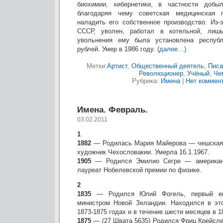
биохимии, кибернетики, в частности добы
благодаряя чему советская медицинская 
наладить его собственное производство. Из-
СССР, уволен, работал в котельной, лиш
увольнения ему была установлена республ
рублей. Умер в 1986 году.
(далее…)
Метки:
Артист
,
Общественный деятель
,
Писа
Революционер
,
Учёный
,
Че
Рубрика:
Имена
|
Нет коммент
Имена. Февраль.
03.02.2011
1
1882
— Родилась Мария Майерова — чешская 
художник Чехословакии. Умерла 16.1.1967.
1905
— Родился Эмилио Сегре — американс
лауреат Нобелевской премии по физике.
2
1835
— Родился Юлий Фогель, первый евр
министром Новой Зеландии. Находился в эт
1873-1875 годах и в течение шести месяцев в 1
1875
— (27 Швата 5635) Родился Фриц Крейсле