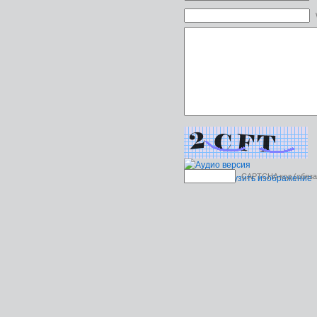
CAPTCHA код (обяза