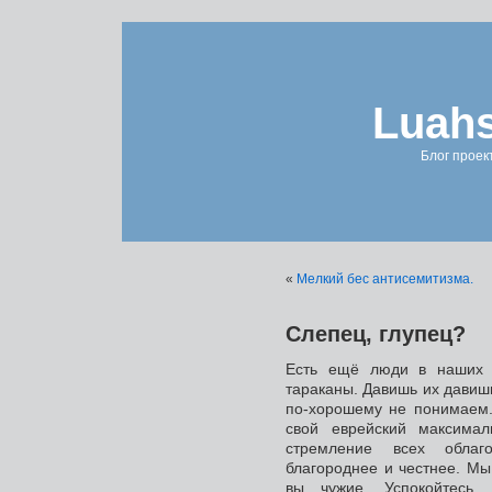
Luahs
Блог проек
«
Мелкий бес антисемитизма.
Слепец, глупец?
Есть ещё люди в наших с
тараканы. Давишь их давиш
по-хорошему не понимаем. 
свой еврейский максимал
стремление всех облаго
благороднее и честнее. Мы
вы чужие. Успокойтесь,