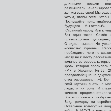
длинными носами повс
размышляли, анализировал
же, мы ведь свои! Мы ведь 
хотим, чтобы всем, чтобы 
Послушайте, прислушайтесь
будущего… Мы готовы!»
Странный народ. Или глупц
Вот один такой. Семён Ф
правозащитник, диссидент,
Отсидел, вышел. Не уеха
«совестью Украины». Расск
необходимо, чего не хватае
месту не к месту рассказы
количестве евреев, которые
крови, которая пролилась 
«МК в Украине. №35, 201
правдолюбец не на документ
отец рассказывал…»). Во-п
всей картины знать не мог
люди, и их роль. И глав
хочется продемонстрирова
Вот, мол, каков я, любуйт
Ведь ремарку «и еврейско
Остальное возьмут на воо
зубов. И МАУП, и партия 