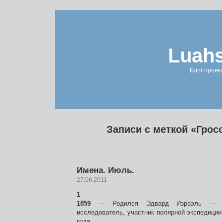
Luahs
Блог проек
Записи с меткой «Грос
Имена. Июль.
27.06.2011
1
1859
— Родился Эдвард Израэль — а
исследователь, участник полярной экспедиции
года