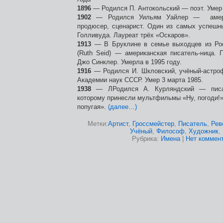
1896
— Родился П. Антокольский — поэт. Умер 
1902
— Родился Уильям Уайлер — америк
продюсер, сценарист. Один из самых успешн
Голливуда. Лауреат трёх «Оскаров».
1913
— В Бруклине в семье выходцев из Ро
(Ruth Seid) — американская писатель-ница.
Джо Синклер. Умерла в 1995 году.
1916
— Родился И. Шкловский, учёный-астроф
Академии наук СССР. Умер 3 марта 1985.
1938
— ЛРодился А. Курляндский — писат
которому принесли мультфильмы «Ну, погоди!
попугая».
(далее…)
Метки:
Артист
,
Гроссмейстер
,
Писатель
,
Рев
Учёный
,
Философ
,
Художник
,
Рубрика:
Имена
|
Нет коммент