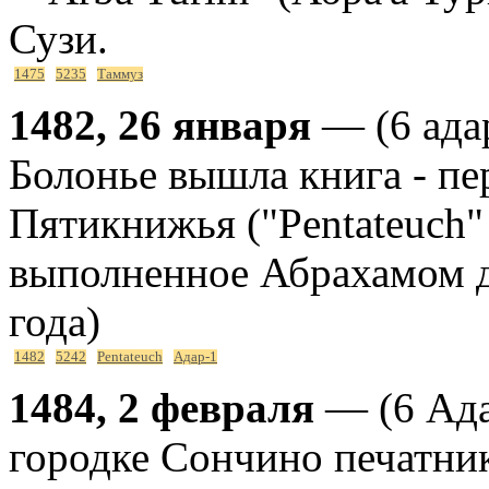
Сузи.
1475
5235
Таммуз
1482, 26 января
— (6 адар
Болонье вышла книга - пе
Пятикнижья ("Pentateuch"
выполненное Абрахамом д
года)
1482
5242
Pentateuch
Адар-1
1484, 2 февраля
— (6 Ада
городке Сончино печатн