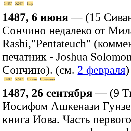
1487
5247
Ияр
1487, 6 июня
— (15 Сиван
Сончино недалеко от Мила
Rashi,"Pentateuch" (комм
печатник - Joshua Solom
Сончино). (см.
2 февраля
)
1487
5247
Сиван
Сончино
1487, 26 сентября
— (9 Т
Иосифом Ашкенази Гунзе
книга Иова. Часть первого