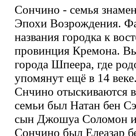
Сончино - семья знаме
Эпохи Возрождения. Ф
названия городка к вос
провинция Кремона. Вы
города Шпеера, где ро
упомянут ещё в 14 веке
Снчино отыскиваются 
семьи был Натан бен С
сын Джошуа Соломон и
Сончино был Елеазар б