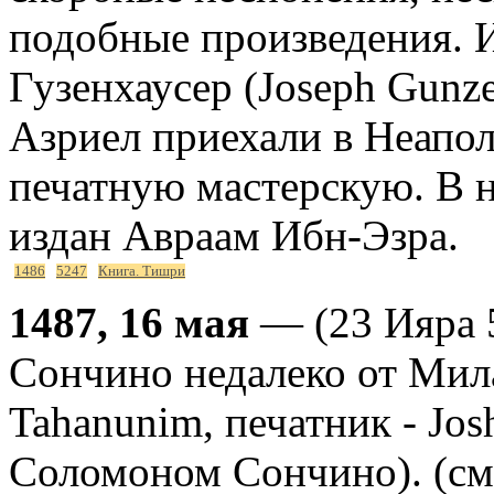
подобные произведения. 
Гузенхаусер (Joseph Gunze
Азриел приехали в Неапол
печатную мастерскую. В н
издан Авраам Ибн-Эзра.
1486
5247
Книга. Тишри
1487, 16 мая
— (23 Ияра 5
Сончино недалеко от Мила
Tahanunim, печатник - Jo
Соломоном Сончино). (с