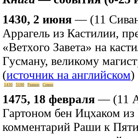
1430, 2 июня
— (11 Сиван
Аррагель из Кастилии, пр
«Ветхого Завета» на каст
Гусману, великому магис
(
источник на английском
)
1430
5190
Раввин
Сиван
1475, 18 февраля
— (11 А
Гартоном бен Ицхаком из
комментарий Раши к Пяти