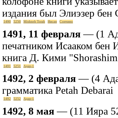
колофоне книги указывает
издания был Элиэзер бен
1490
5250
Mishneh Torah
Нисан
Сончино
1491, 11 февраля
— (1 Ад
печатником Исааком бен 
книга Д. Кими "Shorashim
1491
5251
Адар-1
1492, 2 февраля
— (4 Ада
грамматика Petah Debarai
1492
5252
Адар-1
1492, 8 мая
— (11 Ияра 5