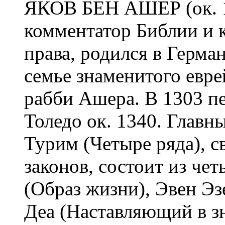
ЯКОВ БЕН АШЕР (ок. 1
комментатор Библии и 
права, родился в Герма
семье знаменитого евре
рабби Ашера. В 1303 п
Толедо ок. 1340. Главн
Турим (Четыре ряда), с
законов, состоит из че
(Образ жизни), Эвен Э
Деа (Наставляющий в 