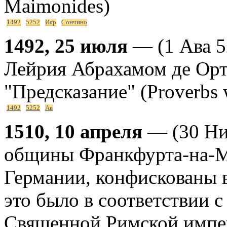
Maimonides)
1492
5252
Ияр
Сончино
1492, 25 июля
— (1 Ава 5
Лейрия Абрахамом де Орт
"Предсказание" (Proverbs 
1492
5252
Ав
1510, 10 апреля
— (30 Ни
общины Франкфурта-на-М
Германии, конфискованы 
это было в соответствии 
Священной Римской импер