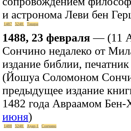
сопровождением философс
и астронома Леви бен Гер
1487
5248
Тишри
1488, 23 февраля
— (11 А
Сончино недалеко от Мил
издание библии, печатник
(Йошуа Соломоном Сончин
предыдущее издание книг
1482 года Авраамом Бен-
июня
)
1488
5248
Адар-1
Сончино