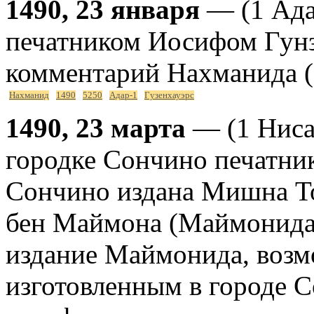
1490, 23 января
— (1 Ада
печатником Иосифом Гунз
комментарий Нахманида (N
Нахманид
1490
5250
Адар-1
Гузенхауэрс
1490, 23 марта
— (1 Ниса
городке Сончино печатни
Сончино издана Мишна То
бен Маймона (Маймонида)
издание Маймонида, возм
изготовленным в городе 