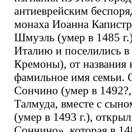
антиеврейским беспоря
монаха Иоанна Капист
Шмуэль (умер в 1485 г.
Италию и поселились в
Кремоны), от названия 
фамильное имя семьи. 
Сончино (умер в 1492?,
Талмуда, вместе с сы
(умер в 1493 г.), откр
Сончино», которая в 148