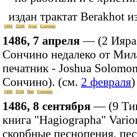
издан трактат Berakhot и
1484
5244
Адар
Сончино
1486, 7 апреля
— (2 Ияра 
Сончино недалеко от Милан
печатник - Joshua Solomo
Сончино). (см.
2 февраля
)
1486
5246
Ияр
Сончино
1486, 8 сентября
— (9 Тиш
книга "Hagiographa" Vari
скорбные песнопения, пе