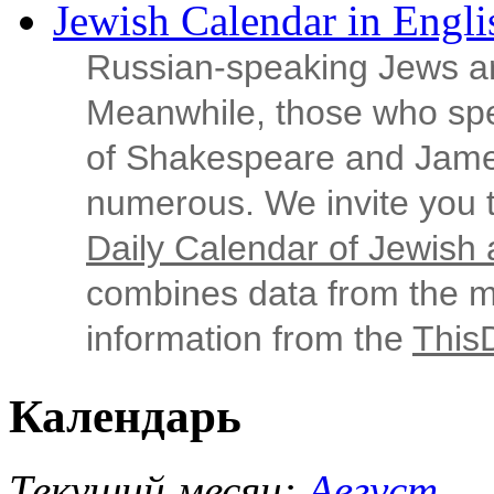
Jewish Calendar in Engli
Russian‑speaking Jews ar
Meanwhile, those who sp
of Shakespeare and Jame
numerous. We invite you t
Daily Calendar of Jewish a
combines data from the ma
information from the
This
Календарь
Текущий месяц:
Август