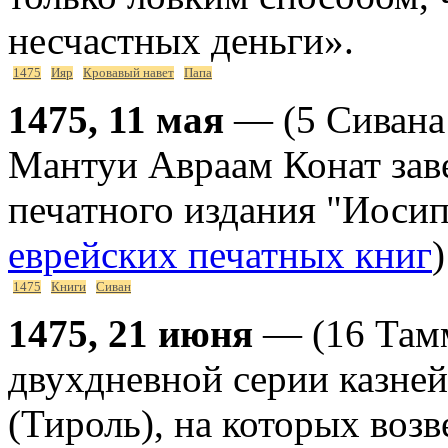
несчастных деньги».
1475
Ияр
Кровавый навет
Папа
1475, 11 мая
— (5 Сивана 
Мантуи Авраам Конат зав
печатного издания "Иосип
еврейских печатных книг
)
1475
Книги
Сиван
1475, 21 июня
— (16 Тамм
двухдневной серии казней
(Тироль), на которых воз