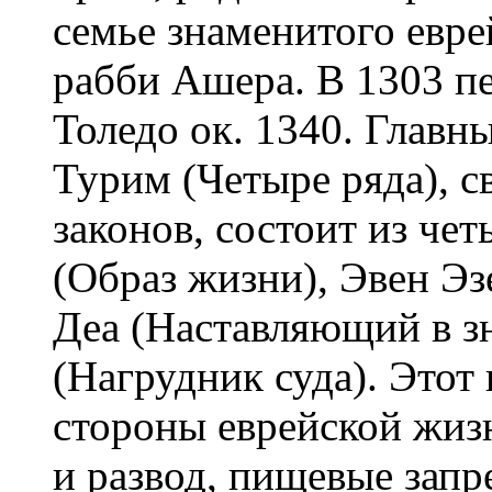
семье знаменитого евре
рабби Ашера. В 1303 п
Толедо ок. 1340. Главн
Турим (Четыре ряда), с
законов, состоит из че
(Образ жизни), Эвен Э
Деа (Наставляющий в 
(Нагрудник суда). Этот
стороны еврейской жизн
и развод, пищевые запр