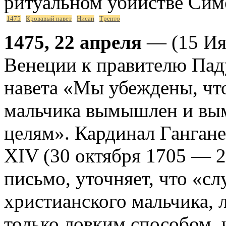
ритуальном убийстве Сим
1475
Кровавый навет
Нисан
Тренто
1475, 22 апреля
— (15 Ия
Венеции к правителю Пад
навета «Мы убеждены, что
мальчика вымышлен и вы
целям». Кардинал Ганган
XIV (30 октября 1705 — 
письмо, уточняет, что «сл
христианского мальчика, 
только ловким способом, 