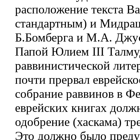
расположение текста В
стандартным) и Мидраш 
Б.Бомберга и М.А. Джус
Папой Юлием III Талму
раввинистической лите
почти прервал еврейско
собрание раввинов в Фе
еврейских книгах долж
одобрение (хаскама) тр
Это должно было преду