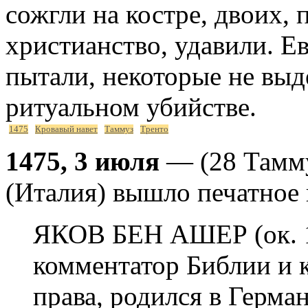
сожгли на костре, двоих,
христианство, удавили. Е
пытали, некоторые не выд
ритуальном убийстве.
1475
Кровавый навет
Таммуз
Тренто
1475, 3 июля
— (28 Таммуз
(Италия) вышло печатное
ЯКОВ БЕН АШЕР (ок. 1
комментатор Библии и 
права, родился в Герма