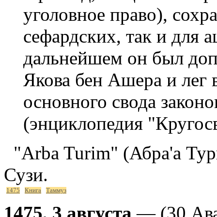
уголовное право), сохра
сефардских, так и для 
дальнейшем он был доп
Якова бен Ашера и лег 
основного свода законо
(энциклопедия "Кругосв
"Arba Turim" (Абра'а Ту
Сузи.
1475
Книга
Таммуз
1475, 3 августа
— (30 Ава