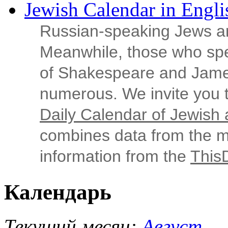
Jewish Calendar in Engli
Russian‑speaking Jews ar
Meanwhile, those who sp
of Shakespeare and Jame
numerous. We invite you t
Daily Calendar of Jewish a
combines data from the ma
information from the
This
Календарь
Текущий месяц:
Август