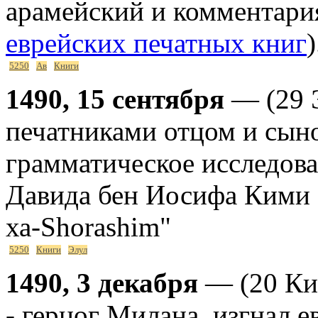
арамейский и комментари
еврейских печатных книг
)
5250
Ав
Книги
1490, 15 сентября
— (29 Э
печатниками отцом и сын
грамматическое исследов
Давида бен Иосифа Кими 
ха-Shorashim"
5250
Книги
Элул
1490, 3 декабря
— (20 Ки
- герцог Милана, изгнал е