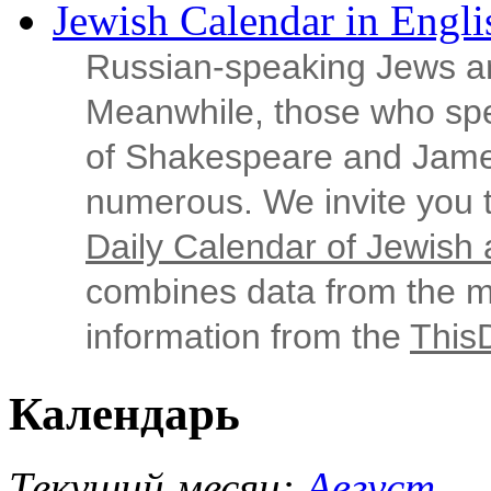
Jewish Calendar in Engli
Russian‑speaking Jews ar
Meanwhile, those who sp
of Shakespeare and Jame
numerous. We invite you t
Daily Calendar of Jewish a
combines data from the ma
information from the
This
Календарь
Текущий месяц:
Август