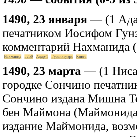
1490, 23 января
— (1 Ада
печатником Иосифом Гунз
комментарий Нахманида (N
Нахманид
5250
Адар-1
Гузенхауэрс
Книга
1490, 23 марта
— (1 Ниса
городке Сончино печатни
Сончино издана Мишна То
бен Маймона (Маймонида)
издание Маймонида, возм