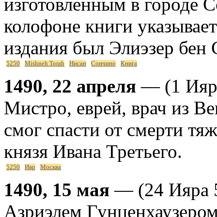
изготовленным в городе 
колофоне книги указывает
издания был Элиэзер бен
5250
Mishneh Torah
Нисан
Сончино
Книга
1490, 22 апреля
— (1 Ияр
Мистро, еврей, врач из Вен
смог спасти от смерти тя
князя Ивана Третьего.
5250
Ияр
Москва
1490, 15 мая
— (24 Ияра 
Азриэлем Гунценхаузером