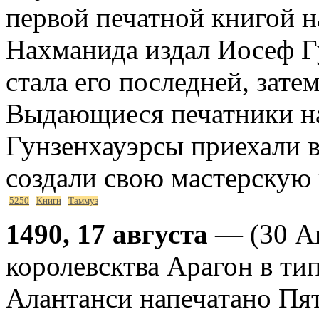
первой печатной книгой н
Нахманида издал Иосеф Гу
стала его последней, зат
Выдающиеся печатники на
Гунзенхауэрсы приехали 
создали свою мастерскую 
5250
Книги
Таммуз
1490, 17 августа
— (30 Ав
королевсктва Арагон в ти
Алантанси напечатано Пя