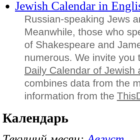
Jewish Calendar in Engli
Russian‑speaking Jews ar
Meanwhile, those who sp
of Shakespeare and Jame
numerous. We invite you t
Daily Calendar of Jewish a
combines data from the ma
information from the
This
Календарь
Текущий месяц:
Август