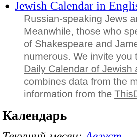
Jewish Calendar in Engli
Russian‑speaking Jews ar
Meanwhile, those who sp
of Shakespeare and Jame
numerous. We invite you t
Daily Calendar of Jewish a
combines data from the ma
information from the
This
Календарь
Текущий месяц:
Август