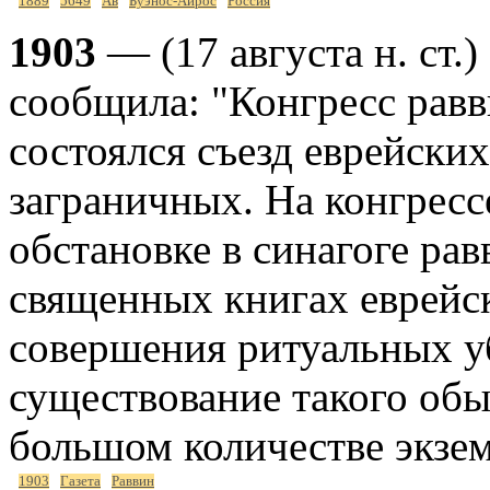
1889
5649
Ав
Буэнос-Айрос
Россия
1903
— (17 августа н. ст.)
сообщила: "Конгресс равв
состоялся съезд еврейских
заграничных. На конгресс
обстановке в синагоге рав
священных книгах еврейс
совершения ритуальных уб
существование такого обы
большом количестве экзе
1903
Газета
Раввин