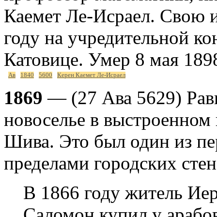
Каемет Ле-Исраел. Свою и
году на учредительной к
Катовице. Умер 8 мая 1898
Ав
1840
5600
Керен Каемет Ле-Исраел
1869
— (27 Ава 5629) Рав
новоселье в выстроенном 
Шива. Это был один из пе
пределами городских сте
В 1866 году житель Ие
Саломон купил у арабов