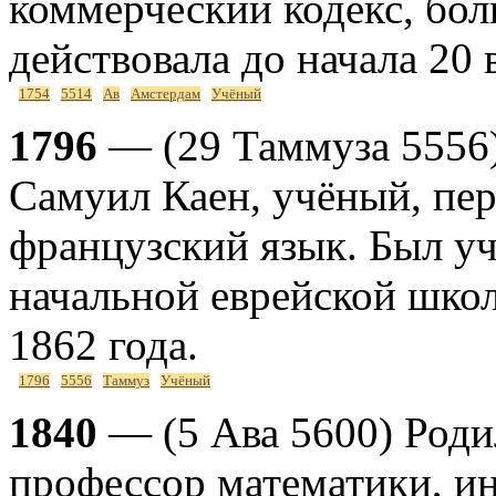
коммерческий кодекс, бол
действовала до начала 20 
1754
5514
Ав
Амстердам
Учёный
1796
— (29 Таммуза 5556)
Самуил Каен, учёный, пе
французский язык. Был уч
начальной еврейской школ
1862 года.
1796
5556
Таммуз
Учёный
1840
— (5 Ава 5600) Роди
профессор математики, и