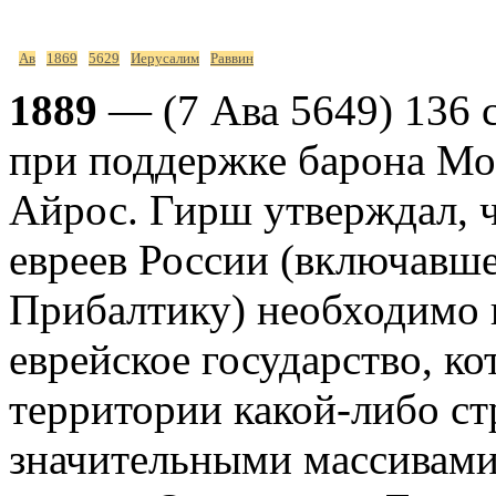
Ав
1869
5629
Иерусалим
Раввин
1889
— (7 Ава 5649) 136 
при поддержке барона Мо
Айрос. Гирш утверждал, 
евреев России (включавш
Прибалтику) необходимо 
еврейское государство, ко
территории какой-либо с
значительными массивам