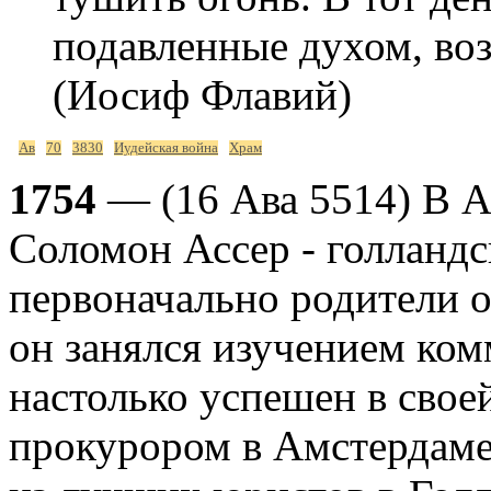
подавленные духом, воз
(Иосиф Флавий)
Ав
70
3830
Иудейская война
Храм
1754
— (16 Ава 5514) В А
Соломон Ассер - голланд
первоначально родители о
он занялся изучением ком
настолько успешен в своей
прокурором в Амстердаме