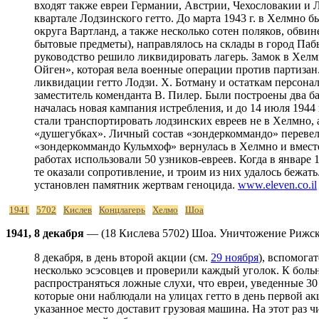
входят также евреи Германии, Австрии, Чехословакии и 
квартале Лодзинского гетто. До марта 1943 г. в Хелмно 
округа Вартланд, а также несколько сотен поляков, обви
бытовые предметы), направлялось на склады в город Пабь
руководство решило ликвидировать лагерь. Замок в Хелм
Ойген», которая вела военные операции против партизан.
ликвидации гетто Лодзи. Х. Ботману и остаткам персона
заместитель коменданта В. Пилер. Были построены два б
началась новая кампания истребления, и до 14 июля 1944
стали транспортировать лодзинских евреев не в Хелмно, 
«душегубках». Личный состав «зондеркоммандо» перевели 
«зондеркоммандо Кульмхоф» вернулась в Хелмно и вмест
работах использовали 50 узников-евреев. Когда в январе
те оказали сопротивление, и троим из них удалось бежат
установлен памятник жертвам геноцида.
www.eleven.co.il
1941
5702
Кислев
Концлагерь
Хелмо
Шоа
1941, 8 декабря
— (18 Кислева 5702) Шоа. Уничтожение Рижско
8 декабря, в день второй акции (см.
29 ноября
), вспомога
несколько эсэсовцев и проверили каждый уголок. К боль
распространяться ложные слухи, что евреи, уведенные 30 
которые они наблюдали на улицах гетто в день первой ак
указанное место доставит грузовая машина. На этот раз 