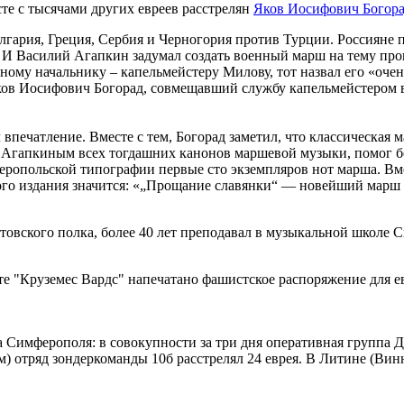
е с тысячами других евреев расстрелян
Яков Иосифович Богор
Болгария, Греция, Сербия и Черногория против Турции. Россиян
 И Василий Агапкин задумал создать военный марш на тему прощ
ному начальнику – капельмейстеру Милову, тот назвал его «очен
ков Иосифович Богорад, совмещавший службу капельмейстером в
 впечатление. Вместе с тем, Богорад заметил, что классическая
 Агапкиным всех тогдашних канонов маршевой музыки, помог бе
мферопольской типографии первые сто экземпляров нот марша. 
вого издания значится: «„Прощание славянки“ — новейший марш
итовского полка, более 40 лет преподавал в музыкальной школе
е "Круземес Вардс" напечатано фашистское распоряжение для ев
 Симферополя: в совокупности за три дня оперативная группа Д 
ым) отряд зондеркоманды 10б расстрелял 24 еврея. В Литине (Ви