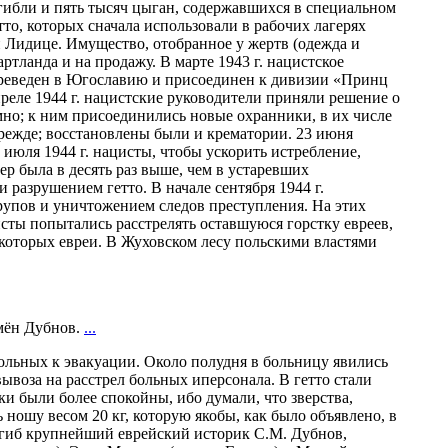
огибли и пять тысяч цыган, содержавшихся в специальном
тто, которых сначала использовали в рабочих лагерях
и Лидице. Имущество, отобранное у жертв (одежда и
тланда и на продажу. В марте 1943 г. нацистское
переведен в Югославию и присоединен к дивизии «Принц
преле 1944 г. нацистские руководители приняли решение о
мно; к ним присоединились новые охранники, в их числе
прежде; восстановлены были и крематории. 23 июня
 июля 1944 г. нацисты, чтобы ускорить истребление,
ер была в десять раз выше, чем в устаревших
разрушением гетто. В начале сентября 1944 г.
упов и уничтожением следов преступления. На этих
исты попытались расстрелять оставшуюся горстку евреев,
% которых евреи. В Жуховском лесу польскими властями
емён Дубнов.
...
ольных к эвакуации. Около полудня в больницу явились
воза на расстрел больных иперсонала. В гетто стали
ки были более спокойны, ибо думали, что зверства,
 ношу весом 20 кг, которую якобы, как было объявлено, в
 погиб крупнейший еврейский историк С.М. Дубнов,