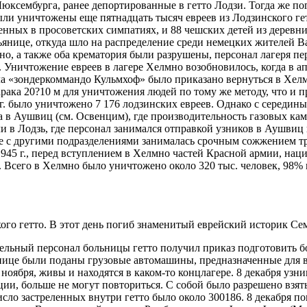
Люксембурга, ранее депортированные в гетто Лодзи. Тогда же п
были уничтожены еще пятнадцать тысяч евреев из Лодзинского ге
ненных в просоветских симпатиях, и 88 чешских детей из деревн
янице, откуда шло на распределение среди немецких жителей Вар
но, а также оба крематория были разрушены, персонал лагеря 
 Уничтожение евреев в лагере Хелмно возобновилось, когда в а
ла «зондеркоммандо Кульмхоф» было приказано вернуться в Хел
арака 20?10 м для уничтожения людей по тому же методу, что и 
 г. было уничтожено 7 176 лодзинских евреев. Однако с середины
а в Аушвиц (см. Освенцим), где производительность газовых кам
в Лодзь, где персонал занимался отправкой узников в Аушвиц и 
е с другими подразделениями занималась срочным сожжением тр
 1945 г., перед вступлением в Хелмно частей Красной армии, нац
ь. Всего в Хелмно было уничтожено около 320 тыс. человек, 98
го гетто. В этот день погиб знаменитый еврейский историк С
тельный персонал больницы гетто получил приказ подготовить б
нице были поданы грузовые автомашины, предназначенные для вы
ноября, живы и находятся в каком-то концлагере. 8 декабря узни
ции, больше не могут повториться. С собой было разрешено взять
число застреленных внутри гетто было около 300186. 8 декабря