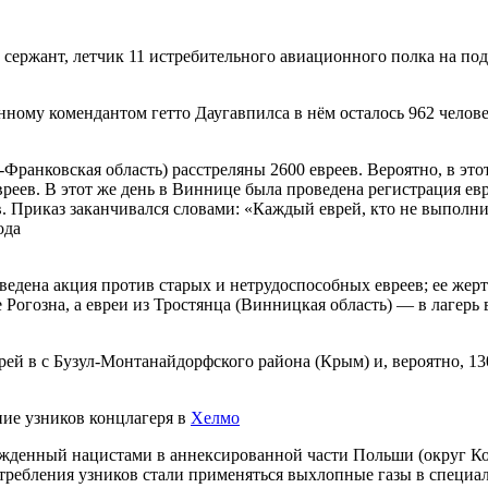
 сержант, летчик 11 истребительного авиационного полка на по
нному комендантом гетто Даугавпилса в нём осталось 962 челове
Франковская область) расстреляны 2600 евреев. Вероятно, в это
реев. В этот же день в Виннице была проведена регистрация евре
. Приказ заканчивался словами: «Каждый еврей, кто не выполнит
ода
едена акция против старых и нетрудоспособных евреев; ее жертва
Рогозна, а евреи из Тростянца (Винницкая область) — в лагерь 
рей в с Бузул-Монтанайдорфского района (Крым) и, вероятно, 1
ие узников концлагеря в
Хелмо
ежденный нацистами в аннексированной части Польши (округ Ко
истребления узников стали применяться выхлопные газы в специ