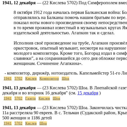
1941, 12 декабря
— (22 Кислева 5702) Под Симферополем вмест
8 октября 1912 года началась первая Балканская война: 
отправлялись на Балканы помочь нашим братьям по вере.
показал ноты нового произведения своему непосредствен
в то время проживал известный в музыкальных кругах Я
издательской деятельностью. Агапкин так и сделал.
Исполнив своё произведение на трубе, Агапкин произвёл
оркестровок, опытный музыкант, несмотря на нарушение
молодого композитора. Кроме того, Богорад издал в си
славянки", а на сохранившейся до сего дня обложке пер
женщинам. Сочинение Агапкина».
- композитор, дирижёр, нотоиздатель. Капельмейстер 51-го Л
1941
5702
Кислев
Композитор
Шоа
1941, 13 декабря
— (23 Кислева 5702) Шоа. В Лиепайской газет
декабря и во вторник 16 декабря" (см.
15 декабря
)
1941
5702
Газета
Кислев
Шоа
1941, 13 декабря
— (23 Кислева 5702) Шоа. Закончилась чистка
11а расстреляла 90 евреев. В с. Тельман (Судакский район, Кр
500 женщин и 1186 детей
1941
5702
Кислев
Шоа