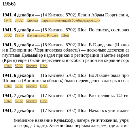
1956)
1941, 4 декабря
— (14 Кислева 5702) Левин Абрам Георгиевич,
1941
5702
Кислев
Таранил немецкий бомбардировщик
1941, 5 декабря
— (15 Кислева 5702) Шоа. По списку, составле
5702
Гетто
Даугавпилс. Кислев
Шоа
1941, 5 декабря
— (15 Кислева 5702) Шоа. В Городенке (Ивано-
и в Понорнице (Черниговская область) — несколько десятков ев
гауптман Дальмайер издал приказ о регистрации и метке евреев
(Крым) евреи были переселены в особый район на окраине гор
1941
5702
Кислев
Шоа
1941, 6 декабря
— (16 Кислева 5702) Шоа. Во Львове была пров
Шпикова (Винницкая область) были переведены в лагерь в селе 
1941
5702
Кислев
Шоа
1941, 7 декабря
— (17 Кислева 5702) Шоа. Расстреляны: 141 ев
1941
5702
Кислев
Шоа
1941, 7 декабря
— (17 Кислева 5702) Шоа. Началось уничтожен
(немецкое название Кульмхоф), лагерь уничтожения, учр
от города Лодзь). Хелмно был первым лагерем, где для 