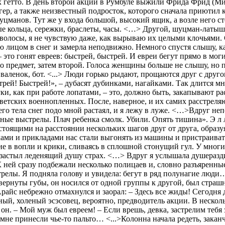
 гетто. В день второй акции в Румбуле выжили Фрида Фрид (Ми
, а также неизвестный подросток, которого сначала приютил кт
й шуцманов. Тут же у входа большой, высокий ящик, а возле него 
е кольца, сережки, браслеты, часы. <…> Другой, шуцман-латыш, 
 волосы, я не чувствую даже, как вырываю их целыми клочьями.
ицом в снег и замерла неподвижно. Немного спустя слышу, как
 – это гонят евреев: быстрей, быстрей. И евреи бегут прямо в мог
-то предмет, затем второй. Голоса женщины больше не слышу, но
валенок, бот. <...> Люди горько рыдают, прощаются друг с друго
рей! Быстрей!», – дубасят дубинками, нагайками. Так длится мн
уки, как при работе лопатами, – это, должно быть, закапывают р
ветских военнопленных. После, наверное, и их самих расстреляют
его тела снег подо мной растаял, и я лежу в луже. <…>Вдруг не
ые выстрелы. Плач ребенка смолк. Убили. Опять тишина». Э л л 
тоящими на расстоянии нескольких шагов друг от друга, образуя
ами и прикладами нас стали выгонять из машины и пристраивать
е в вопли и крики, сливаясь в сплошной стонущий гул. У многи
ах застыл леденящий душу страх. <…> Вдруг я услышала душеразд
ей сразу подбежали несколько полицаев и, словно разъяренные з
стрелы. Я подняла голову и увидела: бегут в ряд полунагие люд
рнуты губы, он носился от одной группы к другой, был страшно
райс небрежно отмахнулся и заорал: – Здесь все жиды! Сегодня
й, холеный эсэсовец, вероятно, предводитель акции. В несколь
он. – Мой муж был евреем! – Если врешь, девка, застрелим тебя з
 мне принесли чье-то пальто… <...>Колонна начала редеть, зака