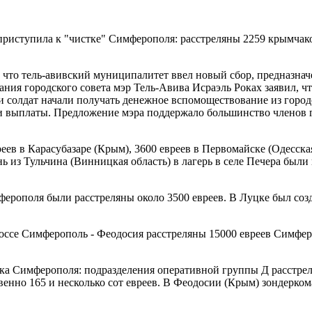
приступила к "чистке" Симферополя: расстреляны 2259 крымчак
, что тель-авивский муниципалитет ввел новый сбор, предназн
ания городского совета мэр Тель-Авива Исраэль Роках заявил, 
мьи солдат начали получать денежное вспомоществование из город
ти выплаты. Предложение мэра поддержало большинство членов 
ев в Карасубазаре (Крым), 3600 евреев в Первомайске (Одесская
ь из Тульчина (Винницкая область) в лагерь в селе Печера были
ерополя были расстреляны около 3500 евреев. В Луцке был созд
оссе Симферополь - Феодосия расстреляны 15000 евреев Симфер
ка Симферополя: подразделения оперативной группы Д расстреля
енно 165 и несколько сот евреев. В Феодосии (Крым) зондерком