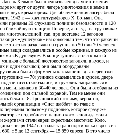
. Лагерь Хелмно был предназначен для уничтожения
ыре км друг от друга: лагерь уничтожения в замке в
али в двух крематориях. Для обслуживания лагеря была
 марта 1942 г. — хауптштурмфюрер Х. Ботман. Она
были приданы 20 служащих полиции безопасности и 120
на ближайшую станцию Поверче, а оттуда на грузовиках
ла многочисленной: так, при доставке 12 вагонов
отающих «душегубок» им объясняли тем, что это рабочий
ле этого их разделяли на группы по 50 или 70 человек
нные вещи складывались в особые корзины, в каждую из
дписями «В душевую». В конце туннеля стоял крытый
 узников с большой жестокостью загоняли в кузов, и
них и один большой; они были оборудованы
 грузовики были оформлены как машины для перевозки
 грузовике — 70) узников оказывались в кузове, дверь
подачи газа отключались, и грузовик направлялся в
ппа могильщиков в 30–40 человек. Они были отобраны из
помещении под сильной охраной. Тем не менее они
ь бежать. Я. Грояновский (это имя, вероятно,
ольной организации «Онег шаббат» во главе с
о переданы польскому подполью, которое сразу же
 некоторые подробности нацистского геноцида стали
и жертвами стали евреи окрестных местечек: Коло,
ины января 1942 г. началась транспортировка евреев из
 680, с 5 до 12 сентября — 15 859 евреев. В это число