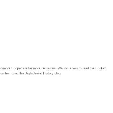
imore Cooper are far more numerous. We invite you to read the English
tion from the
ThisDayInJewishHistory blog