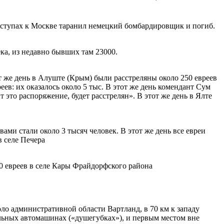
дступах к Москве таранил немецкий бомбардировщик и погиб.
ка, из недавно бывших там 23000.
т же день в Алуште (Крым) были расстреляны около 250 евреев
ев: их оказалось около 5 тыс. В этот же день комендант Сум
 это распоряжение, будет расстрелян». В этот же день в Ялте
ми стали около 3 тысяч человек. В этот же день все евреи
в селе Печера
30 евреев в селе Кары Фрайдорфского района
ло административной области Вартланд, в 70 км к западу
альных автомашинах («душегубках»), и первым местом вне