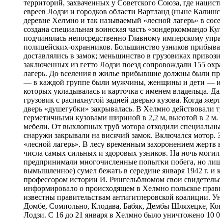
территорий, захваченных у Советского Союза, где наци
евреев Лодзи и городков области Вартланд (ныне Калишск
деревне Хелмно и так называемый «лесной лагерь» в сосе
создана специальная воинская часть «зондеркоммандо Кул
подчинялась непосредственно Главному имперскому упр
полицейских-охранников. Большинство узников прибывал
доставлялись в замок; меньшинство в грузовиках привоз
заключенных из гетто Лодзи поезд сопровождали 155 охр
лагерь. До вселения в жилье прибывшие должны были про
— в каждой группе были мужчины, женщины и дети — и о
которых укладывалась и карточка с именем владельца. Да
грузовик с распахнутой задней дверью кузова. Когда жер
дверь «душегубки» закрывалась. В Хелмно действовали т
герметичными кузовами шириной в 2,2 м, высотой в 2 м
мебели. От выхлопных труб мотора отходили специальные 
снаружи закрывали на висячий замок. Включался мотор. З
«лесной лагерь». В лесу временным захоронением жертв
числа самых сильных и здоровых узников. На ночь могил
предпринимали многочисленные попытки побега, но лишь
вымышленное) сумел бежать в середине января 1942 г. и 
профессором истории И. Рингельблюмом свои свидетельс
информировало о происходящем в Хелмно польское правит
известны правительствам антигитлеровской коалиции. Ун
Домбе, Сомпольно, Клодава, Бабяк, Дембы Шляхецке, Кова
Лодзи. С 16 до 21 января в Хелмно было уничтожено 10 003