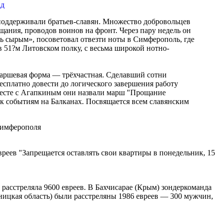
ад
е поддерживали братьев-славян. Множество добровольцев
ания, проводов воинов на фронт. Через пару недель он
ь сырым», посоветовал отвезти ноты в Симферополь, где
 51?м Литовском полку, с весьма широкой нотно-
 маршевая форма — трёхчастная. Сделавший сотни
сплатно довести до логического завершения работу
Вместе с Агапкиным они назвали марш "Прощание
 к событиям на Балканах. Посвящается всем славянским
 Симферополя
реев "Запрещается оставлять свои квартиры в понедельник, 15
расстреляла 9600 евреев. В Бахчисарае (Крым) зондеркоманда
нницкая область) были расстреляны 1986 евреев — 300 мужчин,