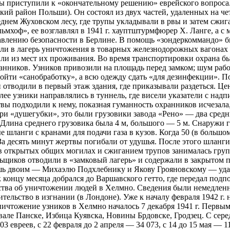
сты приступили к «окончательному решению» еврейского вопроса
ий район Польши). Он состоял из двух частей, удаленных на чет
днем Жуховском лесу, где трупы укладывали в рвы и затем сжиг
ьмхоф», ее возглавлял в 1941 г. хауптштурмфюрер Х. Ланге, а с
авлению безопасности в Берлине. В помощь «зондеркоммандо» 
и в лагерь уничтожения в товарных железнодорожных вагонах 
или из мест их проживания. Во время транспортировки охрана бы
анников. Узников привозили на площадь перед замком; шум раб
йти «санобработку», а всю одежду сдать «для дезинфекции». Пос
тводили в первый этаж здания, где приказывали раздеться. Це
лее узники направлялись в туннель, где висели указатели с на
твы подходили к нему, показная гуманность охранников исчезала,
ри «душегубки», это были грузовики завода «Рено» — два сред
. Длина среднего грузовика была 4 м, большого — 5 м. Снаружи
шланги с кранами для подачи газа в кузов. Когда 50 (в большом
а десять минут жертвы погибали от удушья. После этого шланги 
 в открытых общих могилах и сжиганием трупов занималась гру
ьщиков отводили в «замковый лагерь» и содержали в закрытом 
 двоим — Михаэлю Подхлебнику и Якову Грояновскому — удалос
к концу месяца добрался до Варшавского гетто, где передал подп
тва об уничтожении людей в Хелмно. Сведения были немедленн
ельство в изгнании (в Лондоне). Уже к началу февраля 1942 г.
ичтожение узников в Хелмно началось 7 декабря 1941 г. Первым
ле Панске, Избица Куявска, Новины Брдовске, Гродзец. С серед
 евреев, с 22 февраля до 2 апреля — 34 073, с 14 до 15 мая — 11