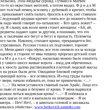
хельсон), Элла Медалье (урожд. Гутман) и Матвей
о-то из окрестных жителей, а потом выдал. Ф р и д а М
стоит толстый немец-эсэсовец с дубинкой и кричит, чтобы
приказывает снять пальто, бросить в кучу, уже ставшую
 Следующий шуцман кричит: снять все до нижнего белья.
 надо мной говорят по-латышски: – Кто здесь лежит? –
илу. Я слышу, как возле меня стонет женщина: «Ай, ай,
 предметы падают один за другим, я понимаю, что это
м, и тысячами все бегут и бегут в пропасть. Пулеметы
ого часов. Наконец, стихают крики, прекращается бег,
асстрелянных. Русские голоса их подгоняют, торопят
. Меня давит гора обуви, все тело онемело из-за холода
подалеку в стороне от ямы тишину прорезал детский плач
а М е д а л ь е: «Вокруг, насколько можно было охватить
 у самого шоссе живые ворота – вход для обреченных.
 к хвосту далеко растянувшейся плотной людской массы.
х на руках были дети. Ожидание близкой смерти
ирающий вопль – все оглянулись. Из-под груды пальто
вери, начали избивать ее, пока не прикончили. <...>
и… <…> На меня уставился главный палач Арайс. Лицо его
 пьян от водки и безумен от крови. У меня вырвался
 должна литься жидовская кровь! <…> Я побежала к
ких шагах от него я выпалила на немецком: – Я не
автра. – Нет! Нет!, – я замотала головой и заплакала.
нчивались убийства».
www.berkovich-zametki.com