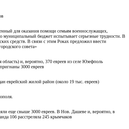
ов
аченный для оказания помощи семьям военнослужащих,
что муниципальный бюджет испытывает серьезные трудности. В
ских средств. В связи с этим Роках предложил ввести
городского совета»
 область) и, вероятно, 370 евреев из селе Юзефполь
 пригнаны 3000 евреев
ан еврейский жилой район (около 19 тыс. евреев)
ополя.
ли еще свыше 3000 евреев. В Нов. Дашеве и, вероятно, в
анда 10б расстреляла 245 крымчаков