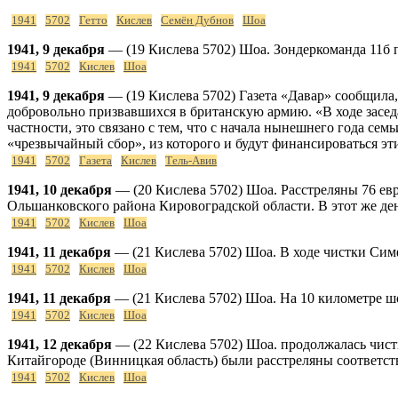
1941
5702
Гетто
Кислев
Семён Дубнов
Шоа
1941, 9 декабря
— (19 Кислева 5702) Шоа. Зондеркоманда 11б 
1941
5702
Кислев
Шоа
1941, 9 декабря
— (19 Кислева 5702) Газета «Давар» сообщила
добровольно призвавшихся в британскую армию. «В ходе засед
частности, это связано с тем, что с начала нынешнего года се
«чрезвычайный сбор», из которого и будут финансироваться э
1941
5702
Газета
Кислев
Тель-Авив
1941, 10 декабря
— (20 Кислева 5702) Шоа. Расстреляны 76 евре
Ольшанковского района Кировоградской области. В этот же ден
1941
5702
Кислев
Шоа
1941, 11 декабря
— (21 Кислева 5702) Шоа. В ходе чистки Симф
1941
5702
Кислев
Шоа
1941, 11 декабря
— (21 Кислева 5702) Шоа. На 10 километре ш
1941
5702
Кислев
Шоа
1941, 12 декабря
— (22 Кислева 5702) Шоа. продолжалась чист
Китайгороде (Винницкая область) были расстреляны соответств
1941
5702
Кислев
Шоа