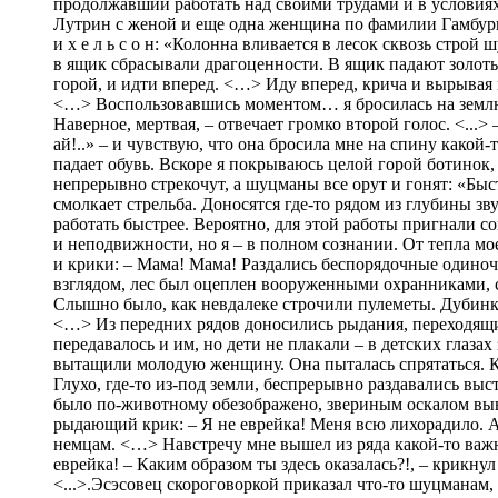
продолжавший работать над своими трудами и в условиях
Лутрин с женой и еще одна женщина по фамилии Гамбургер
и х е л ь с о н: «Колонна вливается в лесок сквозь стро
в ящик сбрасывали драгоценности. В ящик падают золоты
горой, и идти вперед. <…> Иду вперед, крича и вырывая
<…> Воспользовавшись моментом… я бросилась на землю л
Наверное, мертвая, – отвечает громко второй голос. <...>
ай!..» – и чувствую, что она бросила мне на спину какой
падает обувь. Вскоре я покрываюсь целой горой ботинок, 
непрерывно стрекочут, а шуцманы все орут и гонят: «Быст
смолкает стрельба. Доносятся где-то рядом из глубины зв
работать быстрее. Вероятно, для этой работы пригнали со
и неподвижности, но я – в полном сознании. От тепла мо
и крики: – Мама! Мама! Раздались беспорядочные одиночн
взглядом, лес был оцеплен вооруженными охранниками, с
Слышно было, как невдалеке строчили пулеметы. Дубинк
<…> Из передних рядов доносились рыдания, переходящи
передавалось и им, но дети не плакали – в детских глаз
вытащили молодую женщину. Она пыталась спрятаться. К н
Глухо, где-то из-под земли, беспрерывно раздавались вы
было по-животному обезображено, звериным оскалом выве
рыдающий крик: – Я не еврейка! Меня всю лихорадило. А
немцам. <…> Навстречу мне вышел из ряда какой-то важны
еврейка! – Каким образом ты здесь оказалась?!, – крикнул 
<...>.Эсэсовец скороговоркой приказал что-то шуцманам,