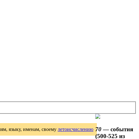
70
— события
иям, языку, именам, своему
летоисчислению
(500-525 из