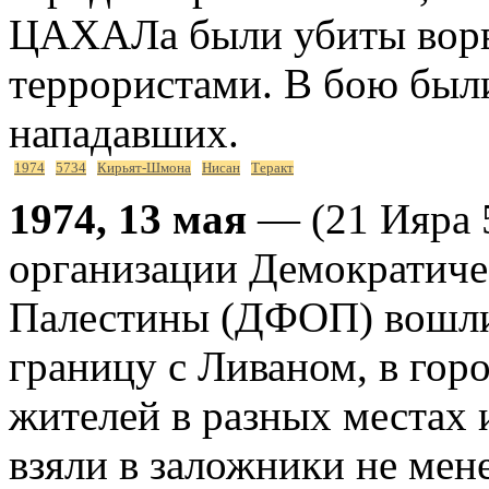
ЦАХАЛа были убиты ворв
террористами. В бою был
нападавших.
1974
5734
Кирьят-Шмона
Нисан
Теракт
1974, 13 мая
— (21 Ияра 5
организации Демократиче
Палестины (ДФОП) вошли
границу с Ливаном, в гор
жителей в разных местах 
взяли в заложники не мен