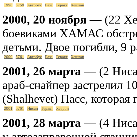
1998
5759
Автобус
Газа
Теракт
Хешван
2000, 20 ноября
— (22 Хеш
боевиками ХАМАС обстре
детьми. Двое погибли, 9 
2000
5761
Автобус
Газа
Теракт
Хешван
2001, 26 марта
— (2 Ниса
араб-снайпер застрелил 
(Shalhevet) Пасс, которая 
2001
5761
Нисан
Теракт
Хеврон
2001, 28 марта
— (4 Ниса
у автозаправочной станци