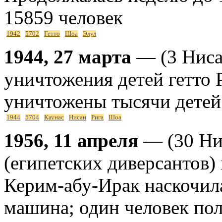
15859 человек
1942
5702
Гетто
Шоа
Элул
1944, 27 марта
— (3 Ниса
уничтожения детей гетто 
уничтожены тысячи детей 
1944
5704
Каунас
Нисан
Рига
Шоа
1956, 11 апреля
— (30 Ни
(египетских диверсантов) 
Керим-абу-Ирак наскочил
машина; один человек по