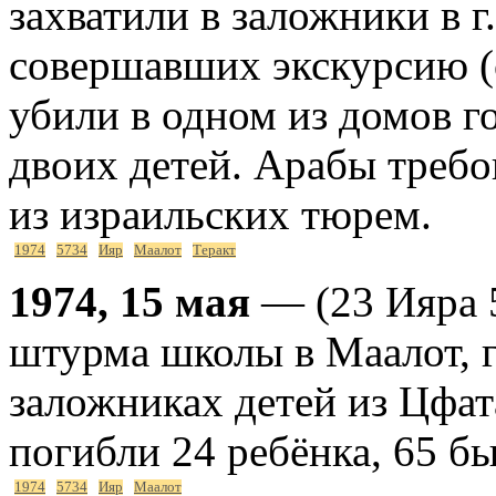
захватили в заложники в 
совершавших экскурсию 
убили в одном из домов го
двоих детей. Арабы треб
из израильских тюрем.
1974
5734
Ияр
Маалот
Теракт
1974, 15 мая
— (23 Ияра 
штурма школы в Маалот, г
заложниках детей из Цфат
погибли 24 ребёнка, 65 б
1974
5734
Ияр
Маалот