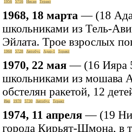
1956
5716
Нисан
Теракт
1968, 18 марта
— (18 Адар
школьниками из Тель-Авив
Эйлата. Трое взрослых по
1968
5728
Автобус
Адар-1
Теракт
1970, 22 мая
— (16 Ияра 5
школьниками из мошава А
обстелян ракетой, 12 дете
Ияр
1970
5730
Автобус
Теракт
1974, 11 апреля
— (19 Нис
города Кирьят-Шмона, в то