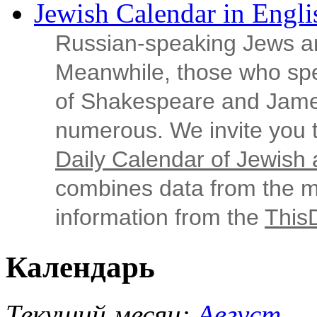
Jewish Calendar in Engli
Russian‑speaking Jews ar
Meanwhile, those who sp
of Shakespeare and Jame
numerous. We invite you t
Daily Calendar of Jewish a
combines data from the ma
information from the
This
Календарь
Текущий месяц:
Август