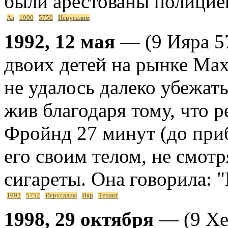
были арестованы полицие
Ав
1990
5750
Иерусалим
1992, 12 мая
— (9 Ияра 57
двоих детей на рынке Ма
не удалось далеко убежать
жив благодаря тому, что 
Фройнд 27 минут (до при
его своим телом, не смотр
сигареты. Она говорила: "
1992
5752
Иерусалим
Ияр
Теракт
1998, 29 октября
— (9 Хе