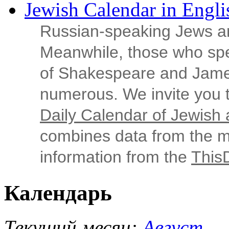
Jewish Calendar in Engli
Russian‑speaking Jews ar
Meanwhile, those who sp
of Shakespeare and Jame
numerous. We invite you t
Daily Calendar of Jewish a
combines data from the ma
information from the
This
Календарь
Текущий месяц:
Август