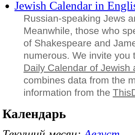
Jewish Calendar in Engli
Russian‑speaking Jews ar
Meanwhile, those who sp
of Shakespeare and Jame
numerous. We invite you t
Daily Calendar of Jewish a
combines data from the ma
information from the
This
Календарь
Текущий месяц:
Август