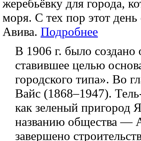
жеребьёвку для города, к
моря. С тех пор этот день
Авива.
Подробнее
В 1906 г. было создано общество Ахуззат-Баит, ставившее целью основание «еврейского центра городского типа». Во главе общества стоял Акива А. Вайс (1868–1947). Тель-Авив, созданный в 1909 г. как зеленый пригород Яффы, назывался вначале по названию общества — Ахуззат-Баит. В 1910 г. было завершено строительство первых 60 жилых домов и гимназии «Герцлия» — первой гимназии в мире, в которой преподавание всех предметов велось на иврите. В том же году квартал был переименован в Тель-Авив («весенний курган») в соответствии с переводом на иврит Н. Соколовым названия книги Т. Герцля «Альтнойланд» (в русском переводе «Страна возрождения», 1902). Название Тель-Авив перекликается с названием города, упоминаемого в Библии (Иех. 3:15): так называлось еврейское поселение в Вавилонии. Тель-Авив времен основания делился на несколько кварталов: на востоке Нахалат-Биньямин и Мерказ Ба'алей-Мелаха, на севере — Хевра-Хадаша (ныне улица Алленби) и Геулла — первый квартал Тель-Авива, выходящий к морю. К 1914 г. площадь Тель-Авива превысила 100 га, а население — две тысячи человек; в городе было 112 одноэтажных и 70 двухэтажных домов (всего 1424 комнаты). 1-я мировая война прервала рост города. Иностранные подданные были высланы из страны, а оставшиеся жители подвергались преследованиям турецких властей. 28 марта 1917 г. почти все евреи Тель-Авива, как и евреи Яффы, были изгнаны из города. Многие поселились в сельской местности, некоторые выехали в Дамаск и в Египет. Немногие оставшиеся организовали Эмигрантский комитет, заботившийся об имуществе изгнанных. В ноябре 1917 г. английские войска заняли Тель-Авив—Яффу и вскоре изгнанные начали возвращаться. После 1919 г. многие репатрианты, прибывавшие с третьей алией, не найдя ни дома, ни работы, разбивали палатки на берегу моря и в других местах Тель-Авива. Из-за кровавых беспорядков, развязанных арабами в Яффе 1 мая 1921 г., многие евреи бежали оттуда в Тель-Авив, что увеличило число палаточных городков. В том же месяце Тель-Авив был временно отделен от Яффы; в 1922 г. к городу присоединили шесть кварталов Яффы, в том числе Неве-Цедек и Неве-Шалом. Население Тель-Авива достигло пятнадцати тысяч человек В 1921 г. был избран первый мэр города. Им стал М. Дизенгоф, представитель правых фракций (Ха-Гуш ха-эзрахи) в городском совете. В 1923 г. заместителем мэра был избран член руководства партии Ахдут ха-'авода Д. Блох-Блуменфельд. Вторым заместителем мэра в 1925 г. стал И. Роках (Ха-Гуш ха-эзрахи). В том же году М. Дизенгоф ушел в отставку из-за разногласий с представителями левых фракций по вопросам бюджета и образования. Обязанности мэра до следующих выборов исполнял Д. Блох-Блуменфельд. На выборах 1928 г. мэром вновь был избран М. Дизенгоф, остававшийся на этом посту до конца жизни. В 1924 г. началась четвертая алия, что привело к развитию мелкой промышленности в Тель-Авиве. В 1925 г. его население достигло тридцати четырех тысяч человек. Возникли театры «Хабима» и «Кумкум», опера, организатором и первым дирижером которой был М. Голинкин. Тель-Авив рос на юг и на север (на востоке и юго-востоке город был ограничен арабскими деревнями Сумейл, Саламе и другими, а также немецкой колонией Сарона). Развитие приостановил экономический кризис 1926–29 гг. Пятая алия вызвала новый расцвет города. В 1932 г. в Тель-Авиве состоялась первая Маккабиада. В 1934 г. неподалеку от реки Яркон была открыта Ярмарка Востока — специально оборудованный участок для проведения выставок и ярмарок. В 1936 г., в связи с нападениями арабов на еврейских репатриантов и блокированием ими грузовых поставок в Яффском порту, на севере города был открыт небольшой порт, предназначенный для приема лодок и других мелких судов, перевозивших грузы с судов, стоявших на якоре в открытом море (сейчас не действует). Был основан филармонический оркестр, заложен первый камень постоянного здания театра «Хабима». В архитектуре Тель-Авива в 1930-е гг. преобладал интернациональный стиль, который был местным вариантом модернистского направления в европейской архитектуре 1920–30-х гг.; ряд зданий построен с учетом концепций академии «Баухауз». В 1935 г. население города составляло сто двадцать тысяч человек, а к 1939 г. достигло ста шестидесяти тысяч человек, или 35,9% всего еврейского населения Эрец-Исраэль. Начавшаяся «нелегальная» иммиграция вызвала резкий конфликт с англичанами; первые суда («Тайгер хилл» и другие) бросали якорь вблизи берегов Тель-Авива. Тель-Авив — первый еврейский город в Эрец-Исраэль в новое время, то есть город, основанный евреями и с момента своего основания населенный почти исключительно евреями, — с конца 1920-х гг. стал общественно-политическим, экономическим и культурным центром ишува. Здесь находились центральные учреждения Хистадрута, политических партий, молодежных движений, штаб Хаганы, командование Эцела и Лехи, правления основных фирм и компаний, редакции газет, издательства, театры. В городе жили большинство писателей, художников и артистов страны. Деятельность муниципалитета, общественных и других учреждений и организаций, полиции, а также практически вся культурна