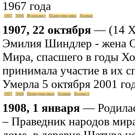
1967 года
1907
5668
Журналист
Праведник мира
Хешван
1907, 22 октября
— (14 Х
Эмилия Шиндлер - жена О
Мира, спасшего в годы Хо
принимала участие в их с
Умерла 5 октября 2001 го
1907
5668
Праведник мира
Хешван
Холокост
1908, 1 января
— Родилас
– Праведник народов мира
доме, в деревне Шатура н