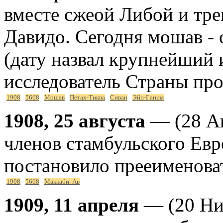
вместе сжеой Либой и тр
Давидо. Сегодня мошав - 
(дату назвал крупнейший 
исследователь Страны про
1908
5668
Мошав
Петах-Тиква
Сиван
Эйн-Ганим
1908, 25 августа
— (28 Ав
членов стамбульского Евр
постановило прееименоват
1908
5668
Маккаби. Ав
1909, 11 апреля
— (20 Ни