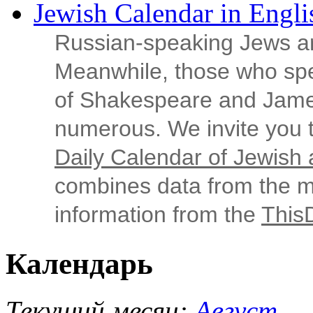
Jewish Calendar in Engli
Russian‑speaking Jews ar
Meanwhile, those who sp
of Shakespeare and Jame
numerous. We invite you t
Daily Calendar of Jewish a
combines data from the ma
information from the
This
Календарь
Текущий месяц:
Август