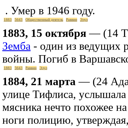
. Умер в 1946 году.
1883
5643
Общественный деятель
Раввин
Элул
1883, 15 октября
— (14 Т
Земба
- один из ведущих 
войны. Погиб в Варшавско
1883
5643
Раввин
Элул
1884, 21 марта
— (24 Ада
улице Тифлиса, услышала 
мясника нечто похожее на
ноги полицию, утверждая,