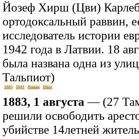
Йозеф Хирш (Цви) Карле
ортодоксальный раввин, е
исследователь истории ев
1942 года в Латвии. 18 ав
была названа одна из ули
Тальпиот)
1883
5643
Раввин
Шват
1883, 1 августа
— (27 Там
решили освободить арест
убийстве 14летней житель