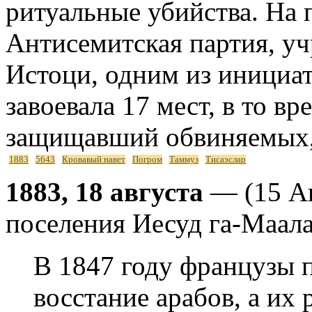
ритуальные убийства. На 
Антисемитская партия, уч
Истоци, одним из инициат
завоевала 17 мест, в то вр
защищавший обвиняемых, 
1883
5643
Кровавый навет
Погром
Таммуз
Тисаэслар
1883, 18 августа
— (15 Ав
поселения Иесуд га-Маал
В 1847 году французы 
восстание арабов, а их