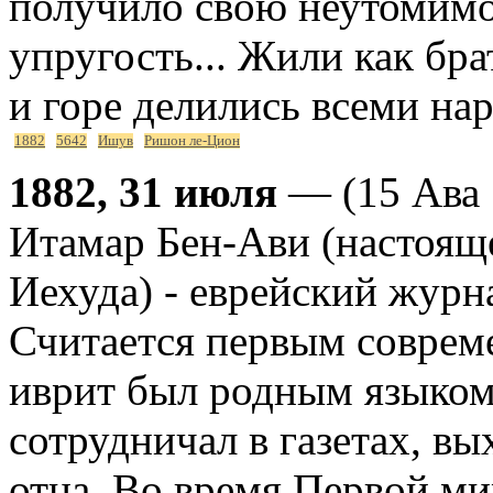
получило свою неутомим
упругость... Жили как бра
и горе делились всеми нар
1882
5642
Ишув
Ришон ле-Цион
1882, 31 июля
— (15 Ава 
Итамар Бен-Ави (настоящ
Иехуда) - еврейский журн
Считается первым соврем
иврит был родным языком
сотрудничал в газетах, в
отца. Во время Первой м