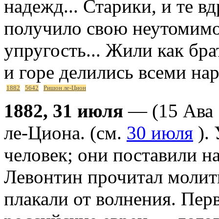
надежд... Старики, и те в
получило свою неутомим
упругость... Жили как бра
и горе делились всеми нар
1882
5642
Ришон ле-Цион
1882, 31 июля
— (15 Ава 
ле-Циона. (см.
30 июля
).
человек; они поставили н
Левонтин прочитал молитв
плакали от волнения. Пе