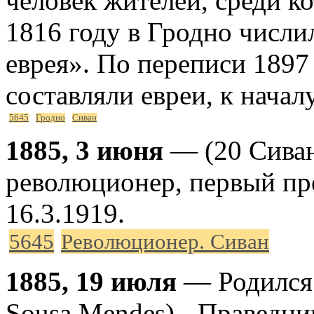
человек жителей, среди к
1816 году в Гродно числи
еврея». По переписи 1897
составляли евреи, к начал
5645
Гродно
Сиван
1885, 3 июня
— (20 Сиван
революционер, первый пр
16.3.1919.
5645
Революционер. Сиван
1885, 19 июля
— Родился 
Sousa Mendes) - Праведни