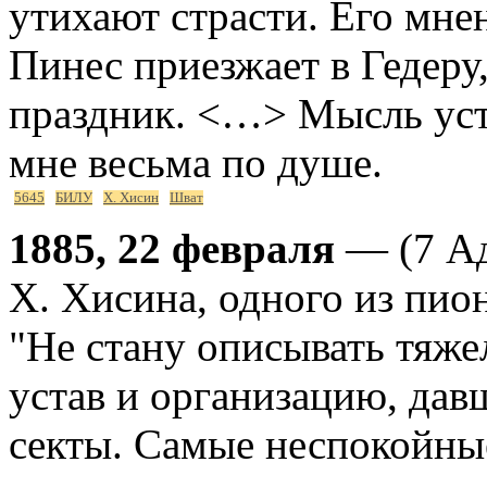
утихают страсти. Его мне
Пинес приезжает в Гедеру
праздник. <…> Мысль уст
мне весьма по душе.
5645
БИЛУ
Х. Хисин
Шват
1885, 22 февраля
— (7 Ад
Х. Хисина, одного из пио
"Не стану описывать тяже
устав и организацию, дав
секты. Самые неспокойны