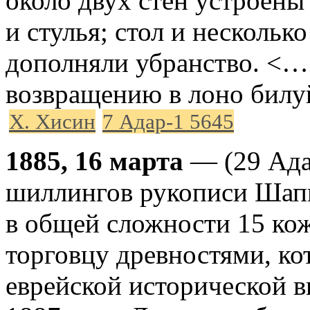
около двух стен устроены
и стулья; стол и нескольк
дополняли убранство. <…
возвращению в лоно билу
Х. Хисин
7 Адар-1 5645
1885, 16 марта
— (29 Адар
шиллингов рукописи Шап
в общей сложности 15 ко
торговцу древностями, ко
еврейской исторической в