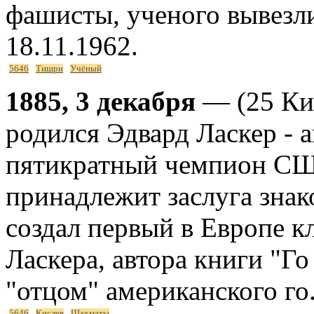
фашисты, ученого вывезл
18.11.1962.
5646
Тишри
Учёный
1885, 3 декабря
— (25 Ки
родился Эдвард Ласкер - 
пятикратный чемпион СШ
принадлежит заслуга знак
создал первый в Европе к
Ласкера, автора книги "Го
"отцом" американского го.
5646
Кислев
Шахматы