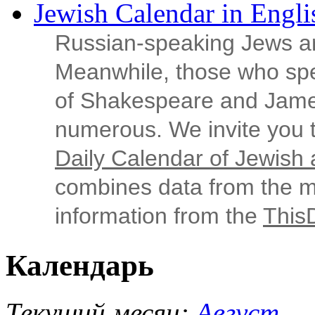
Jewish Calendar in Engli
Russian‑speaking Jews ar
Meanwhile, those who sp
of Shakespeare and Jame
numerous. We invite you t
Daily Calendar of Jewish a
combines data from the ma
information from the
This
Календарь
Текущий месяц:
Август