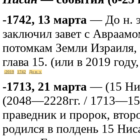
-1742, 13 марта
— До н. э
заключил завет с Авраамо
потомкам Земли Израиля, 
глава 15. (или в 2019 году
-2019
1742
До н. э.
-1713, 21 марта
— (15 Ни
(2048—2228гг. / 1713—153
праведник и пророк, втор
родился в полдень 15 Ниса