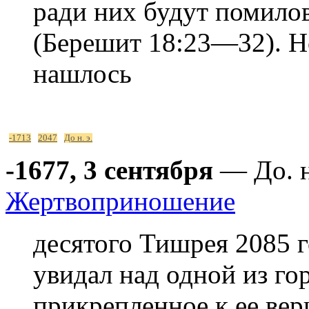
ради них будут помило
(Берешит 18:23—32). Н
нашлось
-1713
2047
До н. э.
-1677, 3 сентября
— До. н
Жертвоприношение
десятого Тишрея 2085 
увидал над одной из гор
прикрепленное к ее вер