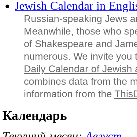
Jewish Calendar in Engli
Russian‑speaking Jews ar
Meanwhile, those who sp
of Shakespeare and Jame
numerous. We invite you t
Daily Calendar of Jewish a
combines data from the ma
information from the
This
Календарь
Текущий месяц:
Август