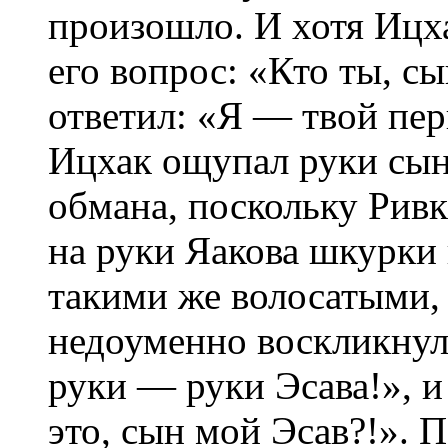
произошло. И хотя Ицха
его вопрос: «Кто ты, с
ответил: «Я — твой пер
Ицхак ощупал руки сына
обмана, поскольку Рив
на руки Яакова шкурки 
такими же волосатыми, 
недоуменно воскликнул:
руки — руки Эсава!», и
это, сын мой Эсав?!». 