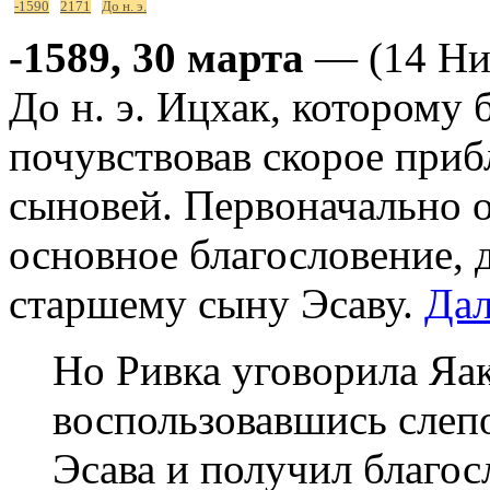
-1590
2171
До н. э.
-1589, 30 марта
— (14 Нис
До н. э. Ицхак, которому 
почувствовав скорое приб
сыновей. Первоначально о
основное благословение, 
старшему сыну Эсаву.
Дал
Но Ривка уговорила Яак
воспользовавшись слепо
Эсава и получил благос