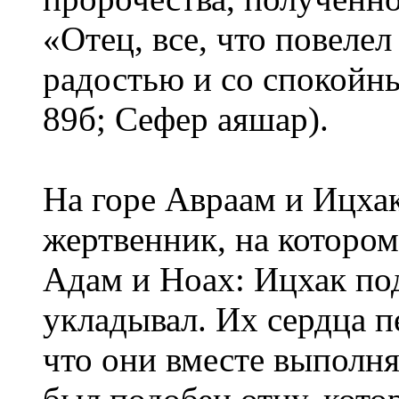
«Отец, все, что повелел
радостью и со спокойн
89б; Сефер аяшар).
На горе Авраам и Ицха
жертвенник, на которо
Адам и Ноах: Ицхак под
укладывал. Их сердца п
что они вместе выполн