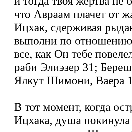
и тогда твоя жертва не 
что Авраам плачет от ж
Ицхак, сдерживая рыдан
выполни по отношению 
все, как Он тебе повеле
раби Элиэзер 31; Береш
Ялкут Шимони, Ваера 10
В тот момент, когда ос
Ицхака, душа покинула 