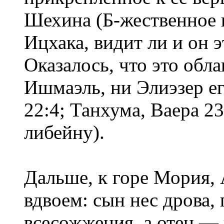
Шехина (Б-жественное 
Ицхака, видит ли и он 
Оказалось, что это обл
Ишмаэль, ни Элиэзер е
22:4; Танхума, Ваера 23
либейну).
Дальше, к горе Мория,
вдвоем: сын нес дрова,
всесожжения, а отец — 