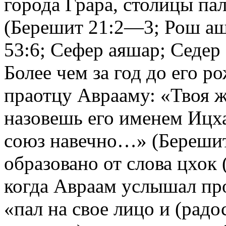
города Грара, столицы па
(Берешит 21:2—3; Рош аш
53:6; Сефер аяшар; Седер 
Более чем за год до его 
праотцу Аврааму: «Твоя ж
назовешь его именем Ицх
союз навечно…» (Берешит
образовано от слова цхок 
когда Авраам услышал пр
«пал на свое лицо и (радо