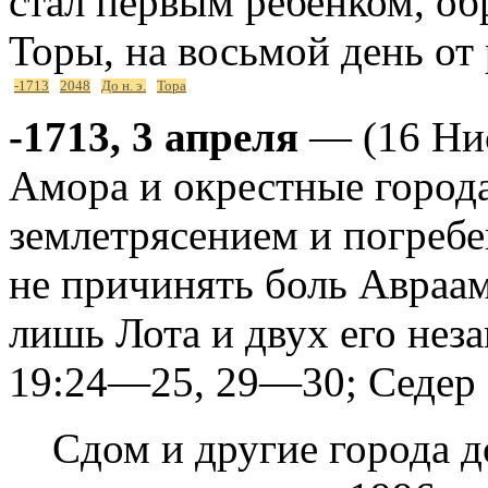
стал первым ребенком, об
Торы, на восьмой день от
-1713
2048
До н. э.
Тора
-1713, 3 апреля
— (16 Нис
Амора и окрестные город
землетрясением и погребе
не причинять боль Авраам
лишь Лота и двух его нез
19:24—25, 29—30; Седер
Сдом и другие города 