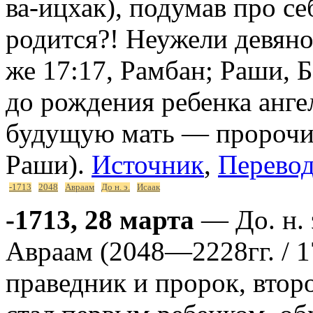
ва-ицхак), подумав про се
родится?! Неужели девяно
же 17:17, Рамбан; Раши, Б
до рождения ребенка ангел
будущую мать — пророчиц
Раши).
Источник
,
Перевод
-1713
2048
Авраам
До н. э.
Исаак
-1713, 28 марта
— До. н. 
Авраам (2048—2228гг. / 17
праведник и пророк, втор