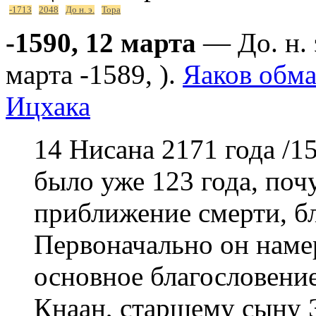
-1713
2048
До н. э.
Тора
-1590, 12 марта
— До. н. 
марта -1589, ).
Яаков обма
Ицхака
14 Нисана 2171 года /15
было уже 123 года, поч
приближение смерти, б
Первоначально он намер
основное благословени
Кнаан, старшему сыну Э