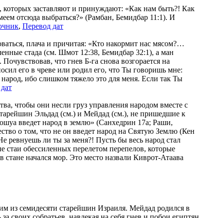
ди, которых заставляют и принуждают: «Как нам быть?! Как
еем отсюда выбраться?» (Рамбан, Бемидбар 11:1). И
очник
,
Перевод дат
ваться, плача и причитая: «Кто накормит нас мясом?…
нные стада (см. Шмот 12:38, Бемидбар 32:1), а ман
Почувствовав, что гнев Б-га снова возгорается на
носил его в чреве или родил его, что Ты говоришь мне:
т народ, ибо слишком тяжело это для меня. Если так Ты
 дат
тва, чтобы они несли груз управления народом вместе с
арейшин Эльдад (см.) и Мейдад (см.), не пришедшие к
ошуа введет народ в землю» (Санхедрин 17а; Раши,
ство о том, что не он введет народ на Святую Землю (Кен
е ревнуешь ли ты за меня?! Пусть бы весь народ стал
ые стаи обессиленных перелетом перепелов, которые
в стане начался мор. Это место назвали Киврот-Атаава
 одним из семидесяти старейшин Израиля. Мейдад родился в
за своих собратьев, навлекая на себя гнев и побои египтян