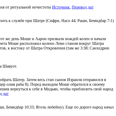
ния от ритуальной нечистоты
Источник
,
Перевод дат
ить к службе при Шатре (Сифри, Насо 44; Раши, Бемидбар 7:1)
тот же день Моше и Аарон призвали вождей колен и начали
ресчета Моше расположил колено Леви станом вокруг Шатра
тов, к востоку от Шатра Откровения (там же 3:38; Санхедрин
м Шавуот.
брать Шатер. Затем весь стан сынов Израиля отправился в
дер олам раба 8). Перед выходом Моше обратился к своему
 решив вернуться к себе в Мидьян, чтобы приблизить свой народ
д дат
и, Бемидбар 10:33; Ягель либейну). Еще по дороге народ начал