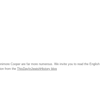
imore Cooper are far more numerous. We invite you to read the English
tion from the
ThisDayInJewishHistory blog