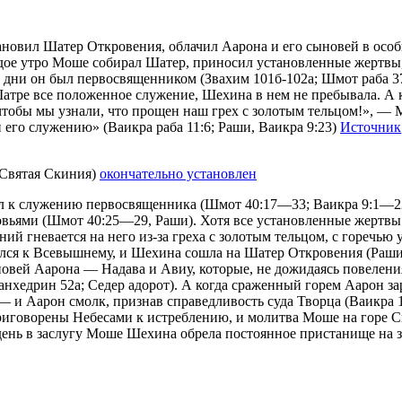
новил Шатер Откровения, облачил Аарона и его сыновей в особы
ое утро Моше собирал Шатер, приносил установленные жертвы, 
ти дни он был первосвященником (Звахим 101б-102а; Шмот раба 3
Шатре все положенное служение, Шехина в нем не пребывала. А
чтобы мы узнали, что прощен наш грех с золотым тельцом!», —
 его служению» (Ваикра раба 11:6; Раши, Ваикра 9:23)
Источник
(Святая Скиния)
окончательно установлен
 к служению первосвященника (Шмот 40:17—33; Ваикра 9:1—22; 
овьями (Шмот 40:25—29, Раши). Хотя все установленные жертвы
 гневается на него из-за греха с золотым тельцом, с горечью у
ся к Всевышнему, и Шехина сошла на Шатер Откровения (Раши, 
овей Аарона — Надава и Авиу, которые, не дожидаясь повелени
хедрин 52а; Седер адорот). А когда сраженный горем Аарон зары
— и Аарон смолк, признав справедливость суда Творца (Ваикра 1
риговорены Небесами к истреблению, и молитва Моше на горе Си
 день в заслугу Моше Шехина обрела постоянное пристанище на 