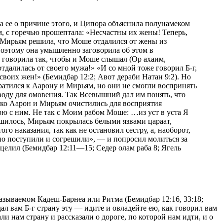
а ее о причине этого, и Ципора объяснила полунамеком
м, с горечью прошептала: «Несчастны их жены! Теперь,
И Мирьям решила, что Моше отдалился от жены из
Поэтому она умышленно заговорила об этом в
о говорила так, чтобы и Моше слышал (Ор ахаим,
отдалилась от своего мужа!» «И со мной тоже говорил Б-г,
воих жен!» (Бемидбар 12:2; Авот дераби Натан 9:2). Но
братился к Аарону и Мирьям, но они не смогли воспринять
воду для омовения. Так Всевышний дал им понять, что
лько Аарон и Мирьям очистились для восприятия
орю с ним. Не так с Моим рабом Моше: …из уст в уста Я
ршилось, Мирьям покрылась белыми язвами цараат,
о наказания, так как не остановил сестру, а, наоборот,
упо поступили и согрешили», — и попросил молиться за
сцелил (Бемидбар 12:11—15; Седер олам раба 8; Ягель
азываемом Кадеш-Барнеа или Ритма (Бемидбар 12:16, 33:18;
ал вам Б-г страну эту — идите и овладейте ею, как говорил вам
и нам страну и рассказали о дороге, по которой нам идти, и о