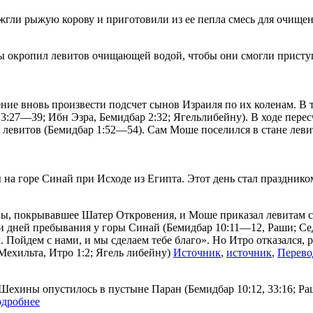
гли рыжую корову и приготовили из ее пепла смесь для очище
ы окропил левитов очищающей водой, чтобы они смогли приступ
ние вновь произвести подсчет сынов Израиля по их коленам. В 
6, 3:27—39; Ибн Эзра, Бемидбар 2:32; Ягельлибейну). В ходе пе
г левитов (Бемидбар 1:52—54). Сам Моше поселился в стане леви
 на горе Синай при Исходе из Египта. Этот день стал празднико
ы, покрывавшее Шатер Откровения, и Моше приказал левитам со
ти дней пребывания у горы Синай (Бемидбар 10:11—12, Раши; Се
. Пойдем с нами, и мы сделаем тебе благо». Но Итро отказался,
Мехильта, Итро 1:2; Ягель либейну)
Источник
,
источник
,
Перево
Шехины опустилось в пустыне Паран (Бемидбар 10:12, 33:16; Раш
дробнее