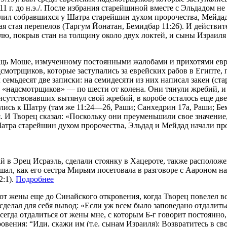
311 г. до н.э./. После избрания старейшиной вместе с Эльдадом н
елил собравшихся у Шатра старейшин духом пророчества, Мейдад
ная стая перепелов (Таргум Йонатан, Бемидбар 11:26). И действи
млю, покрыв стан на толщину около двух локтей, и сыны Израил
мощь Моше, измученному постоянными жалобами и прихотями евре
адсмотрщиков, которые заступались за еврейских рабов в Египте
семьдесят две записки: на семидесяти из них написал закен (ст
 «надсмотрщиков» — по шести от колена. Они тянули жребий, и 
рисутствовавших вытянул свой жребий, в коробе осталось еще дв
сь к Шатру (там же 11:24—26, Раши; Санхедрин 17а, Раши; Беми
. И Творец сказал: «Поскольку они преуменьшили свое значение,
Шатра старейшин духом пророчества, Эльдад и Мейдад начали пр
 в Эрец Исраэль, сделали стоянку в Хацероте, также расположен
ышал, как его сестра Мирьям посетовала в разговоре с Аароном 
2:1).
Подробнее
от жены еще до Синайского откровения, когда Творец повелел вс
делал для себя вывод: «Если уж всем было заповедано отдалитьс
сегда отдалиться от жены мне, с которым Б-г говорит постоянно,
вения: “Иди, скажи им (т.е. сынам Израиля): Возвратитесь в сво