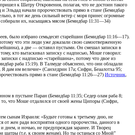
е пришел к Шатру Откровения, полагая, что не достоин такого
 и Эльдад начали пророчествовать прямо в стане (Бемидбар
тельно, в тот же день сильный ветер с моря принес огромные
я собирали их, насыщаясь мясом (Бемидбар 11:31—34)
ев, было избрано семьдесят старейшин (Бемидбар 11:16—17).
, потому что эти люди уже доказали свою самоотверженную
арейшина), а две — оставил пустыми. Он смешал записки в
тому, кто вытаскивал записку с надписью, Моше говорил:
е записки с надписью «старейшина», потому что двое из
дбар раба 15:19). В Талмуде объяснено, что они обладали
 Я дам им величие» (Санхедрин 17а; Сифри, Беаалотха 95;
орочествовать прямо в стане (Бемидбар 11:26—27)
Источник
,
ном в пустыне Паран (Бемидбар 11:35; Седер олам раба 8;
на то, что Моше отдалился от своей жены Ципоры (Сифри,
ем сынам Израиля: «Будьте готовы к третьему дню, не
я от жен ради восприятия одного пророчества, данного в
 и днем, и ночью, не предупреждая заранее. И Творец
и шатры (т.е. к своим женам). Но ты останься со Мной”