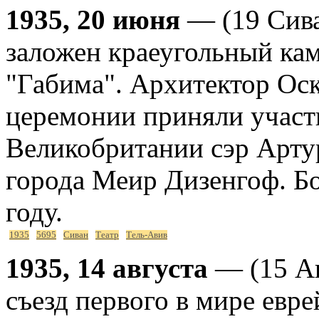
1935, 20 июня
— (19 Сива
заложен краеугольный кам
"Габима". Архитектор Ос
церемонии приняли участ
Великобритании сэр Арту
города Меир Дизенгоф. Бо
году.
1935
5695
Сиван
Театр
Тель-Авив
1935, 14 августа
— (15 Ав
съезд первого в мире евр