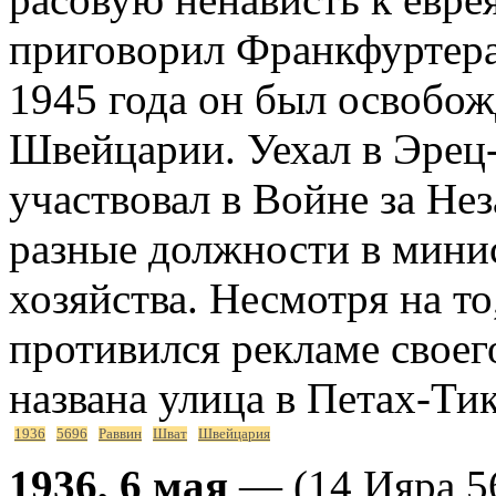
приговорил Франкфуртера
1945 года он был освобожд
Швейцарии. Уехал в Эрец-
участвовал в Войне за Нез
разные должности в минис
хозяйства. Несмотря на т
противился рекламе своег
названа улица в Петах-Тик
1936
5696
Раввин
Шват
Швейцария
1936, 6 мая
— (14 Ияра 56