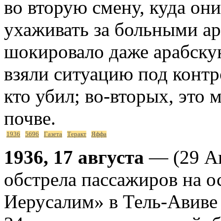
во вторую смену, куда они
ухаживать за больными а
шокировало даже арабскую
взяли ситуацию под контро
кто убил; во-вторых, это 
почве.
1936
5696
Газета
Теракт
Яффа
1936, 17 августа
— (29 Ав
обстрела пассажиров на 
Иерусалим» в Тель-Авиве 