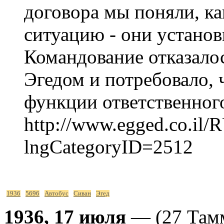
договора мы поняли, к
ситуацию - они устано
Командование отказалос
Эгедом и потребовало,
функции ответственног
http://www.egged.co.il/
lngCategoryID=2512
1936
5696
Автобус
Сиван
Эгед
1936, 17 июля
— (27 Тамм