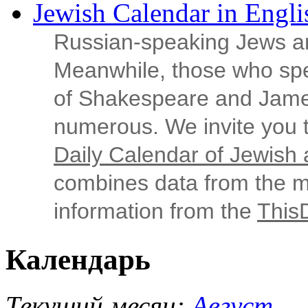
Jewish Calendar in Engli
Russian‑speaking Jews ar
Meanwhile, those who sp
of Shakespeare and Jame
numerous. We invite you t
Daily Calendar of Jewish a
combines data from the ma
information from the
This
Календарь
Текущий месяц:
Август