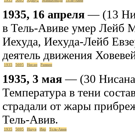
1935
5695
Адар-2
Маккабиада
Тель-Авив
1935, 16 апреля
— (13 Нис
в Тель-Авиве умер Лейб 
Иехуда, Иехуда-Лейб Евзе
деятель движения Ховеве
1935
5695
Нисан
Раввин
1935, 3 мая
— (30 Нисана
Температура в тени соста
страдали от жары прибре
Тель-Авив.
1935
5695
Ишув
Ияр
Тель-Авив