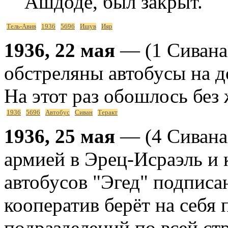
Ашдоде, был закрыт.
Тель-Авив
1936
5696
Ишув
Ияр
1936, 22 мая
— (1 Сивана
обстреляны автобусы на д
На этот раз обошлось без 
1936
5696
Автобус
Сиван
Теракт
1936, 25 мая
— (4 Сивана
армией в Эрец-Исраэль и 
автобусов "Эгед" подписа
кооператив берёт на себя
подразделений по всей ст