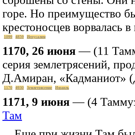
горе. Но преимущество б
крестоносцев ворвалась в 
1099
4859
Иерусалим
1170, 26 июня
— (11 Тамм
серия землетрясений, про
Д.Амиран, «Кадманиот» (
1170
4930
Землетрясение
Израиль
1171, 9 июня
— (4 Тамму
Там
Еще при жизни Там бы