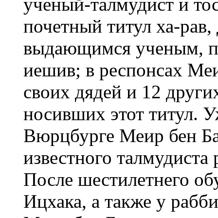
ученый-талмудист и тос
почетный титул ха-рав,
выдающимся ученым, п
иешив; в респонсах Ме
своих дядей и 12 други
носивших этот титул. Уж
Вюрцбурге Меир бен Ба
известного талмудиста
После шестилетнего об
Ицхака, а также у раб