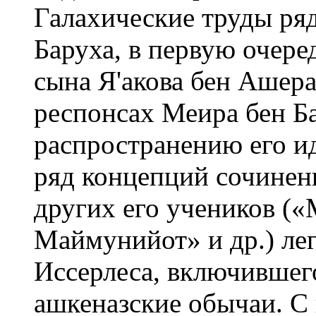
Галахические труды ря
Баруха, в первую очере
сына Я'акова бен Ашера
респонсах Меира бен Ба
распространению его и
ряд концепций сочинен
других его учеников («
Маймунийот» и др.) ле
Иссерлеса, включившег
ашкеназские обычаи. С 