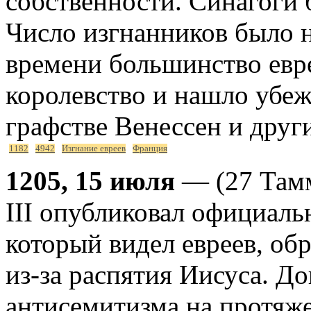
собственности. Синагоги 
Число изгнанников было н
времени большинство евр
королевство и нашло убе
графстве Венессен и друг
1182
4942
Изгнание евреев
Франция
1205, 15 июля
— (27 Тамм
III опубликовал официаль
который видел евреев, об
из-за распятия Иисуса. Д
антисемитизма на протяже