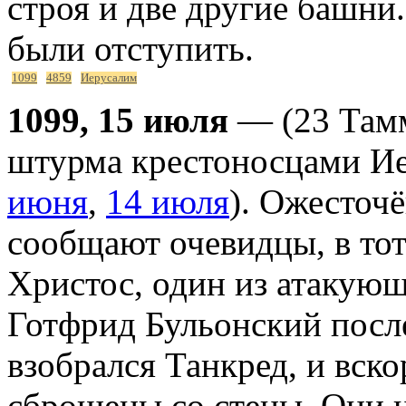
строя и две другие башн
были отступить.
1099
4859
Иерусалим
1099, 15 июля
— (23 Тамм
штурма крестоносцами Ие
июня
,
14 июля
). Ожесточё
сообщают очевидцы, в тот
Христос, один из атакующ
Готфрид Бульонский посл
взобрался Танкред, и вск
сброшены со стены. Они 