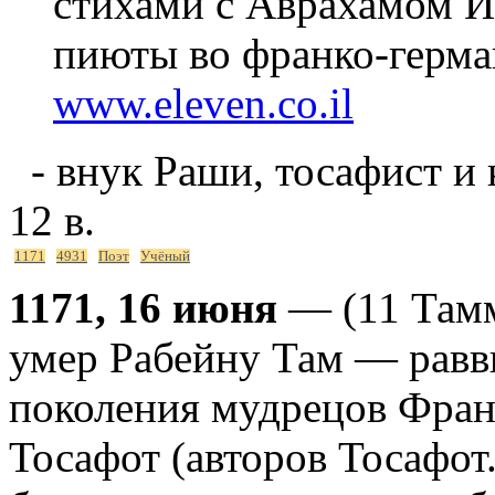
стихами с Аврахамом И
пиюты во франко-герма
www.eleven.co.il
- внук Раши, тосафист и
12 в.
1171
4931
Поэт
Учёный
1171, 16 июня
— (11 Тамм
умер Рабейну Там — равви
поколения мудрецов Фран
Тосафот (авторов Тосафо