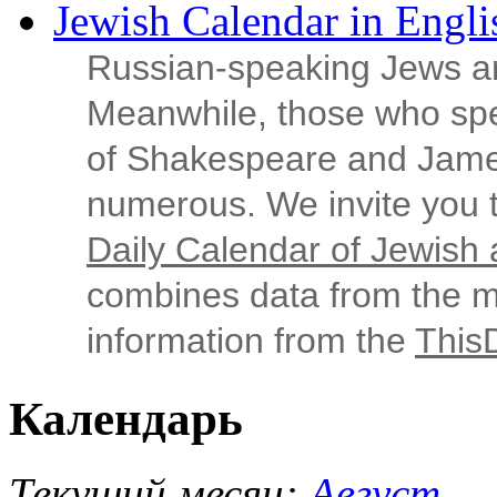
Jewish Calendar in Engli
Russian‑speaking Jews ar
Meanwhile, those who sp
of Shakespeare and Jame
numerous. We invite you t
Daily Calendar of Jewish a
combines data from the ma
information from the
This
Календарь
Текущий месяц:
Август