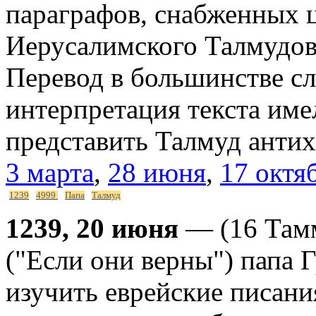
параграфов, снабженных 
Иерусалимского Талмудов 
Перевод в большинстве сл
интерпретация текста им
представить Талмуд антих
3 марта
,
28 июня
,
17 октя
1239
4999
Папа
Талмуд
1239, 20 июня
— (16 Тамму
("Если они верны") папа 
изучить еврейские писани