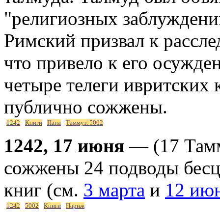
"религиозных заблуждений
Римский призвал к рассл
что привело к его осужд
четыре телеги ивритских 
публично сожжены.
1242
Книги
Папа
Таммуз. 5002
1242, 17 июня
— (17 Тамм
сожжены 24 подводы бесц
книг (см.
3 марта
и
12 ию
1242
5002
Книги
Париж