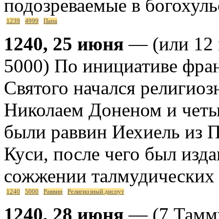
подозреваемые в богохуль
1239
4999
Папа
1240, 25 июня
— (или 12 
5000) По инициативе фра
Святого начался религио
Николаем Доненом и четы
были раввин Иехиель из 
Куси, после чего был издан
сожжении талмудических и
1240
5000
Раввин
Религиозный диспут
1240, 28 июня
— (7 Тамму