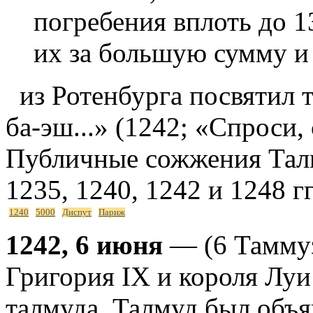
погребения вплоть до 13
их за большую сумму и
из Ротенбурга посвятил 
ба-эш...» (1242; «Спроси,
Публичные сожжения Талм
1235, 1240, 1242 и 1248 гг
1240
5000
Диспут
Париж
1242, 6 июня
— (6 Таммуз
Григория IX и короля Лу
талмуда. Талмуд был объ