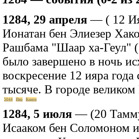
1284, 29 апреля
— ( 12 И
Ионатан бен Элиезер Хако
Рашбама "Шаар ха-Геул" (
было завершено в ночь ис
воскресение 12 ияра года
тысяче. В городе великом
5044
Ияр
Книги
1284, 5 июля
— (20 Тамму
Исааком бен Соломоном и