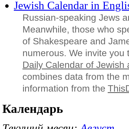
Jewish Calendar in Engli
Russian‑speaking Jews ar
Meanwhile, those who sp
of Shakespeare and Jame
numerous. We invite you t
Daily Calendar of Jewish a
combines data from the ma
information from the
This
Календарь
Текущий месяц:
Август