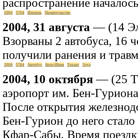
распространение началось 
2004
5764
Израиль
Правительство
2004, 31 августа
— (14 Эл
Взорваны 2 автобуса, 16 ч
получили ранения и трав
2004
5764
Автобус
Беер-Шева
Теракт
Элул
2004, 10 октября
— (25 Т
аэропорт им. Бен-Гуриона
После открытия железнод
Бен-Гурион до него стало
Кфар-Сабы. Время поездки