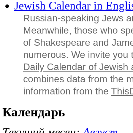
Jewish Calendar in Engli
Russian‑speaking Jews ar
Meanwhile, those who sp
of Shakespeare and Jame
numerous. We invite you t
Daily Calendar of Jewish a
combines data from the ma
information from the
This
Календарь
Текущий месяц:
Август