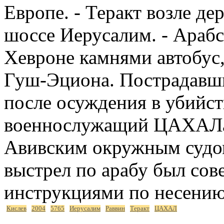
Европе. - Теракт возле де
шоссе Иерусалим. - Арабс
Хевроне камнями автобус,
Гуш-Эциона. Пострадавших
после осуждения в убийст
военнослужащий ЦАХАЛа 
Авивским окружным судом
выстрел по арабу был сов
инструкциями по несению
Кислев
2004
5765
Иерусалим
Раввин
Теракт
ЦАХАЛ