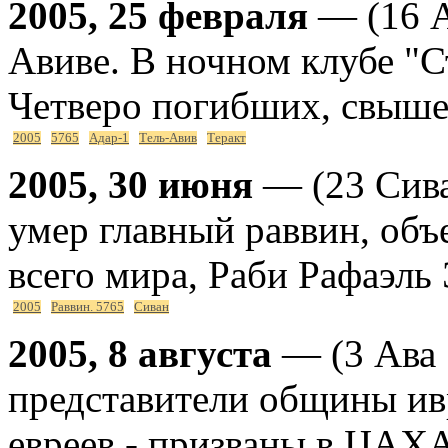
2005, 25 февраля
— (16 А
Авиве. В ночном клубе "С
Четверо погибших, свыше
2005
5765
Адар-1
Тель-Авив
Теракт
2005, 30 июня
— (23 Сива
умер главный раввин, об
всего мира, Раби Рафаэль
2005
Раввин. 5765
Сиван
2005, 8 августа
— (3 Ава 
представители общины ив
евреев - призваны в ЦАХ