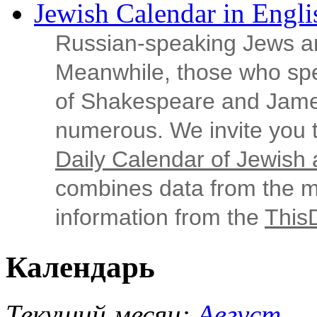
Jewish Calendar in Engli
Russian‑speaking Jews ar
Meanwhile, those who sp
of Shakespeare and Jame
numerous. We invite you t
Daily Calendar of Jewish a
combines data from the ma
information from the
This
Календарь
Текущий месяц:
Август