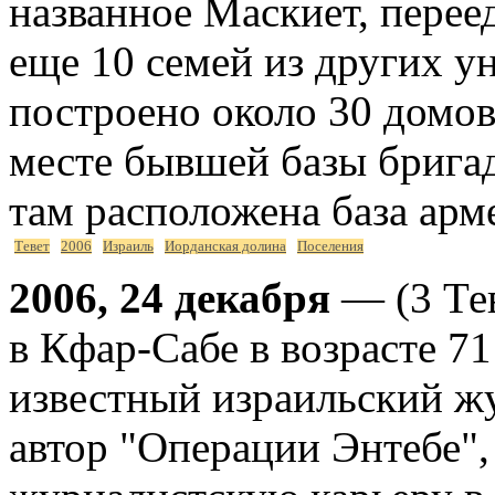
названное Маскиет, перее
еще 10 семей из других у
построено около 30 домов
месте бывшей базы бриг
там расположена база арм
Тевет
2006
Израиль
Иорданская долина
Поселения
2006, 24 декабря
— (3 Те
в Кфар-Сабе в возрасте 71
известный израильский жу
автор "Операции Энтебе",