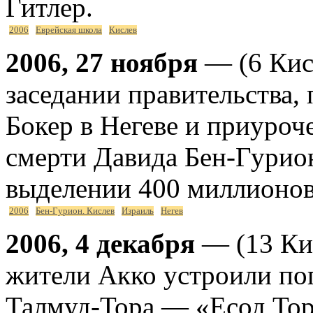
Гитлер.
2006
Еврейская школа
Кислев
2006, 27 ноября
— (6 Кис
заседании правительства,
Бокер в Негеве и приуроч
смерти Давида Бен-Гурио
выделении 400 миллионов 
2006
Бен-Гурион. Кислев
Израиль
Негев
2006, 4 декабря
— (13 Кис
жители Акко устроили пог
Талмуд-Тора — «Есод Тор