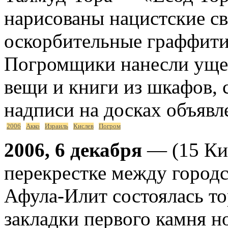
нарисованы нацистские св
оскорбительные граффити 
Погромщики нанесли ущер
вещи и книги из шкафов, 
надписи на досках объявл
2006
Акко
Израиль
Кислев
Погром
2006, 6 декабря
— (15 Кис
перекрестке между город
Афула-Илит состоялась т
закладки первого камня н