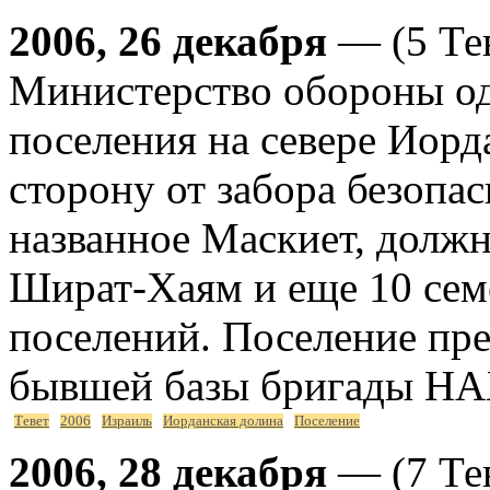
2006, 26 декабря
— (5 Тев
Министерство обороны од
поселения на севере Иор
сторону от забора безопас
названное Маскиет, должн
Шират-Хаям и еще 10 сем
поселений. Поселение пре
бывшей базы бригады Н
Тевет
2006
Израиль
Иорданская долина
Поселение
2006, 28 декабря
— (7 Тев