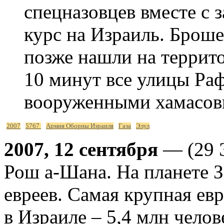
cпецназовцев вместе с 
курс на Израиль. Брош
позже нашли на террито
10 минут все улицы Ра
вооруженными хамасовц
2007
5767
Армия Оборны Израиля
Газа
Элул
2007, 12 сентября
— (29 Э
Рош а-Шана. На планете З
евреев. Самая крупная ев
в Израиле – 5,4 млн челов