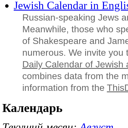
Jewish Calendar in Engli
Russian‑speaking Jews ar
Meanwhile, those who sp
of Shakespeare and Jame
numerous. We invite you t
Daily Calendar of Jewish a
combines data from the ma
information from the
This
Календарь
Текущий месяц:
Август