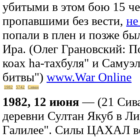
убитыми в этом бою 15 чел
пропавшими без вести,
не
попали в плен и позже бы
Ира. (Олег Грановский: П
коах hа-тахбуля" и Самуэ
битвы")
www.War Online
1982
5742
Сиван
1982, 12 июня
— (21 Сива
деревни Султан Якуб в Ли
Галилее". Силы ЦАХАЛ во