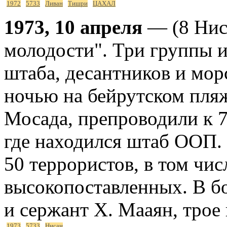
1972
5733
Ливан
Тишри
ЦАХАЛ
1973, 10 апреля
— (8 Нис
молодости". Три группы и
штаба, десантников и мо
ночью на бейрутском пляж
Мосада, препроводили к 7
где находился штаб ООП. 
50 террористов, в том чис
высокопоставленных. В б
и сержант Х. Мааян, трое
1973
5733
Нисан