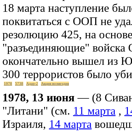
18 марта наступление был
поквитаться с ООП не уд
резолюцию 425, на основ
"разъединяющие" войска
окончательно вышел из Ю
300 террористов было убит
1978
5738
Адар-2
Акция возмездия
1978, 13 июня
— (8 Сиван
"Литани" (см.
11 марта
,
1
Израиля,
14 марта
вошедша