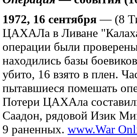
1972, 16 сентября
— (8 Т
ЦАХАЛа в Ливане "Калаха
операции были проверены 
находились базы боевико
убито, 16 взято в плен. Ч
пытавшиеся помешать опер
Потери ЦАХАла составили
Саадон, рядовой Изик Мин
9 раненных.
www.War Onl