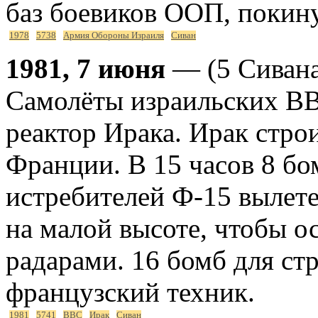
баз боевиков ООП, покину
1978
5738
Армия Обороны Израиля
Сиван
1981, 7 июня
— (5 Сивана
Самолёты израильских В
реактор Ирака. Ирак стро
Франции. В 15 часов 8 б
истребителей Ф-15 вылете
на малой высоте, чтобы о
радарами. 16 бомб для ст
французский техник.
1981
5741
ВВС
Ирак
Сиван