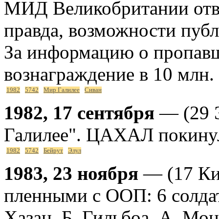
МИД Великобритании отве
правда, возможности пуб
За информацию о пропавш
вознаграждение в 10 млн. 
1982
5742
Мир Галилее
Сиван
1982, 17 сентября
— (29 
Галилее". ЦАХАЛ покинул
1982
5742
Бейрут
Элул
1983, 23 ноября
— (17 Ки
пленными с ООП: 6 солдат:
Хазан, Б. Гильбоа, А. Мон