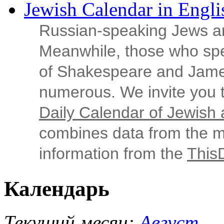
Jewish Calendar in Engli
Russian‑speaking Jews ar
Meanwhile, those who sp
of Shakespeare and Jame
numerous. We invite you t
Daily Calendar of Jewish a
combines data from the ma
information from the
This
Календарь
Текущий месяц:
Август