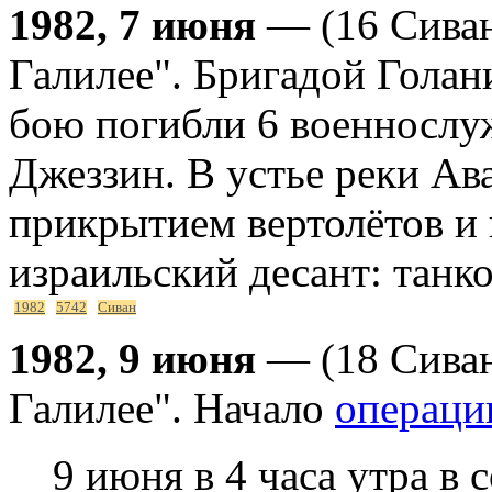
1982, 7 июня
— (16 Сиван
Галилее". Бригадой Голан
бою погибли 6 военнослу
Джеззин. В устье реки Ав
прикрытием вертолётов и
израильский десант: танк
1982
5742
Сиван
1982, 9 июня
— (18 Сиван
Галилее". Начало
операц
9 июня в 4 часа утра в