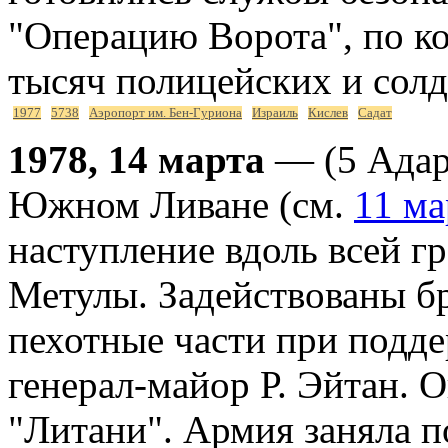
"Операцию Ворота", по ко
тысяч полицейских и солд
1977
5738
Аэропорт им. Бен-Гуриона
Израиль
Кислев
Садат
1978, 14 марта
— (5 Адар
Южном Ливане (см.
11 ма
наступление вдоль всей г
Метулы. Задействованы бр
пехотные части при подд
генерал-майор Р. Эйтан. 
"Литани". Армия заняла п