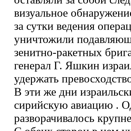
визуальное обнаружение
за сутки ведения опера
уничтожили подавляющ
зенитно-ракетных брига
генерал Г. Яшкин израи
удержать превосходство
В эти же дни израильс
сирийскую авиацию . О
разворачивалось крупн