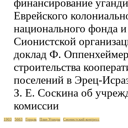
финансирование уганди
Еврейского колониально
национального фонда и
Сионистской организац
доклад Ф. Оппенхеймер
строительства коопера
поселений в Эрец-Исра
З. Е. Соскина об учре
комиссии
1903
5663
Герцль
План Уганды
Сионистский конгресс