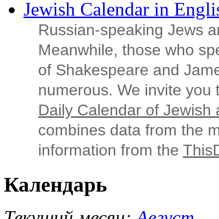
Jewish Calendar in Engli
Russian‑speaking Jews ar
Meanwhile, those who sp
of Shakespeare and Jame
numerous. We invite you t
Daily Calendar of Jewish a
combines data from the ma
information from the
This
Календарь
Текущий месяц:
Август