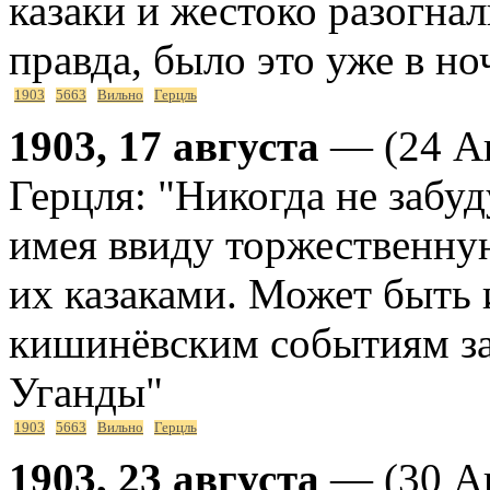
казаки и жестоко разогна
правда, было это уже в но
1903
5663
Вильно
Герцль
1903, 17 августа
— (24 Ав
Герцля: "Никогда не забу
имея ввиду торжественну
их казаками. Может быть и
кишинёвским событиям за
Уганды"
1903
5663
Вильно
Герцль
1903, 23 августа
— (30 Ав