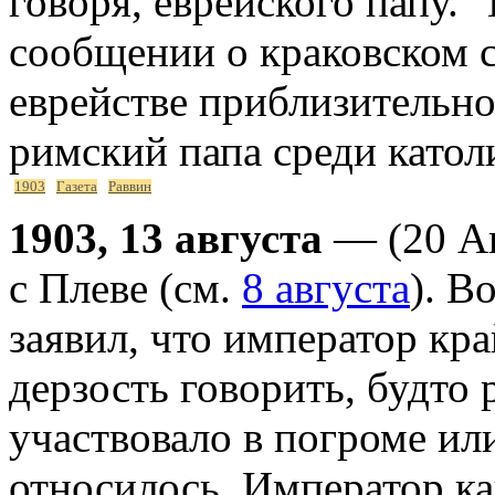
говоря, еврейского папу. 
сообщении о краковском съ
еврействе приблизительно
римский папа среди катол
1903
Газета
Раввин
1903, 13 августа
— (20 Ав
с Плеве (см.
8 августа
). В
заявил, что император кра
дерзость говорить, будто 
участвовало в погроме ил
относилось. Император ка