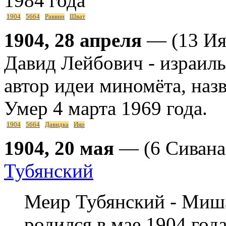
1984 года
1904
5664
Раввин
Шват
1904, 28 апреля
— (13 Ия
Давид Лейбович - израиль
автор идеи миномёта, наз
Умер 4 марта 1969 года.
1904
5664
Давидка
Ияр
1904, 20 мая
— (6 Сивана
Тубянский
Меир Тубянский - Миша,
родился в мае 1904 год