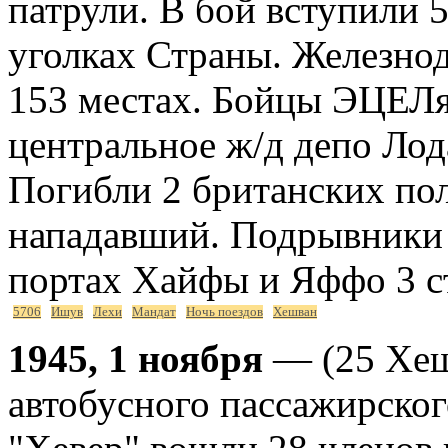
патрули. В бой вступили
уголках Страны. Железно
153 местах. Бойцы ЭЦЕЛ
центральное ж/д депо Ло
Погибли 2 британских пол
нападавший. Подрывник
портах Хайфы и Яффо 3 с
5706
Ишув
Лехи
Мандат
Ночь поездов
Хешван
1945, 1 ноября
— (25 Хеш
автобусного пассажирско