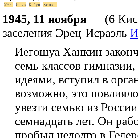
5706
Ишув
Кибуц
Хешван
1945, 11 ноября
— (6 Кис
заселения Эрец-Исраэль
И
Иегошуа Ханкин законч
семь классов гимназии
идеями, вступил в орг
возможно, это повлиял
увезти семью из России
семнадцать лет. Он рабо
пробыл недолго в Гедер