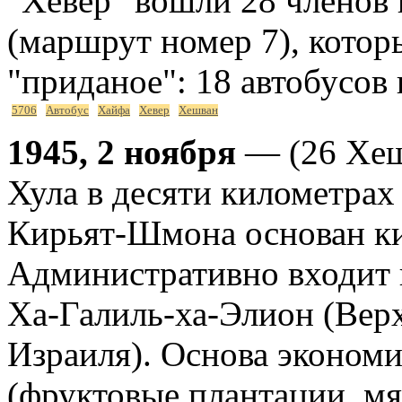
"Хевер" вошли 28 членов 
(маршрут номер 7), котор
"приданое": 18 автобусов 
5706
Автобус
Хайфа
Хевер
Хешван
1945, 2 ноября
— (26 Хеш
Хула в десяти километрах
Кирьят-Шмона основан ки
Административно входит в
Ха-Галиль-ха-Элион (Вер
Израиля). Основа экономи
(фруктовые плантации, м