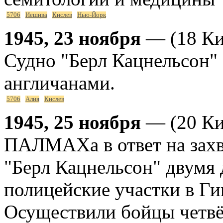
5706
Иешива
Кислев
Нью-Йорк
1945, 23 ноября
— (18 Кис
Судно "Берл Кацнельсон" 
англичанами.
5706
Алия
Кислев
1945, 25 ноября
— (20 Ки
ПАЛМАХа в ответ на захв
"Берл Кацнельсон" двумя 
полицейские участки в Ги
Осуществили бойцы четв