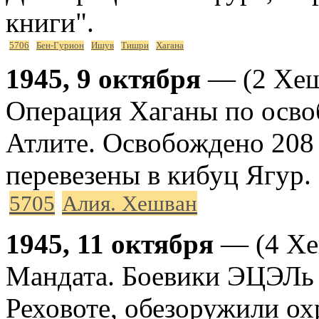
книги".
5706
Бен-Гурион
Ишув
Тишри
Хагана
1945, 9 октября
— (2 Хешв
Операция Хаганы по осво
Атлите. Освобождено 208 
перевезены в кибуц Ягур.
5705
Алия. Хешван
1945, 11 октября
— (4 Хе
Мандата. Боевики ЭЦЭЛь 
Реховоте, обезоружили ох