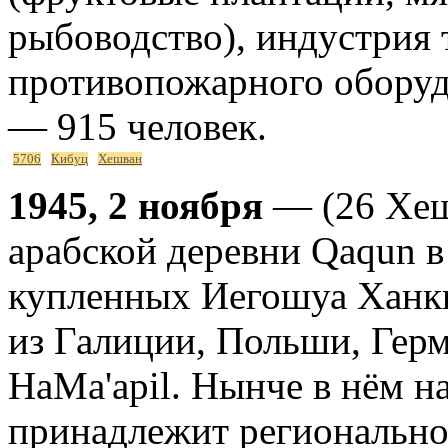
рыбоводство), индустрия 
противопожарного оборудо
— 915 человек.
5706
Кибуц
Хешван
1945, 2 ноября
— (26 Хеш
арабской деревни Qaqun в
купленных Иегошуа Ханки
из Галиции, Польши, Гер
HaMa'apil. Нынче в нём н
принадлежит регионально