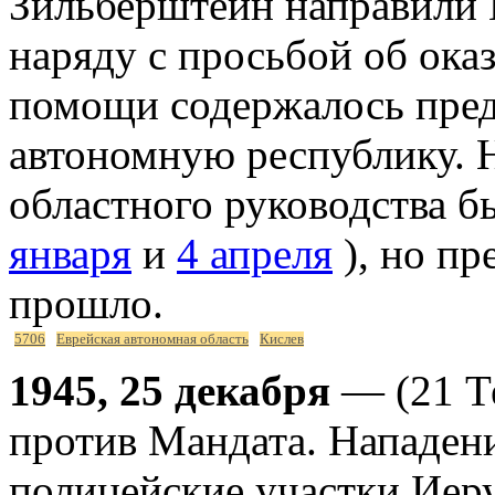
Зильберштейн направили 
наряду с просьбой об ока
помощи содержалось пред
автономную республику. 
областного руководства б
января
и
4 апреля
), но пр
прошло.
5706
Еврейская автономная область
Кислев
1945, 25 декабря
— (21 Те
против Мандата. Нападе
полицейские участки Иер