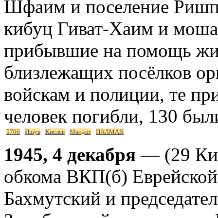
Шфаим и поселение Ришп
кибуц Гиват-Хаим и мошав
прибывшие на помощь жи
близлежащих посёлков ор
войскам и полиции, те пр
человек погибли, 130 был
5706
Ишув
Кислев
Мандат
ПАЛМАХ
1945, 4 декабря
— (29 Кис
обкома ВКП(б) Еврейской
Бахмутский и председате