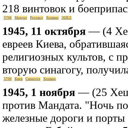
218 винтовок и боеприпас
5706
Мандат
Реховот
Хешван
ЭЦЕЛ
1945, 11 октября
— (4 Хе
евреев Киева, обратившая
религиозных культов, с п
вторую синагогу, получила
5706
Киев
Синагога
Хешван
1945, 1 ноября
— (25 Хеш
против Мандата. "Ночь п
железные дороги и порты