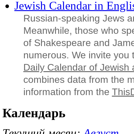
Jewish Calendar in Engli
Russian‑speaking Jews ar
Meanwhile, those who sp
of Shakespeare and Jame
numerous. We invite you t
Daily Calendar of Jewish a
combines data from the ma
information from the
This
Календарь
Текущий месяц:
Август