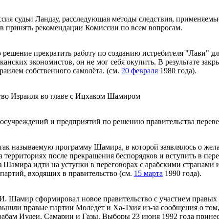
ссия судьи Ландау, расследующая методы следствия, применяе
в принять рекомендации Комиссии по всем вопросам.
 решение прекратить работу по созданию истребителя "Лави" д
канских экономистов, он не мог себя окупить. В результате зак
раилем собственного самолёта. (см.
20 февраля
1980 года).
тво Израиля во главе с Ицхаком Шамиром
 госучреждений и предприятий по решению правительства перев
так называемую программу Шамира, в которой заявлялось о же
 территориях после прекращения беспорядков и вступить в пере
 Шамира идти на уступки в переговорах с арабскими странами 
 партий, входящих в правительство (см.
15 марта
1990 года).
. Шамир сформировал новое правительство с участием правых и
 вышли правые партии Моледет и Ха-Тхия из-за сообщения о том
рабам Иудеи, Самарии и Газы. Выборы 23 июня 1992 года прине