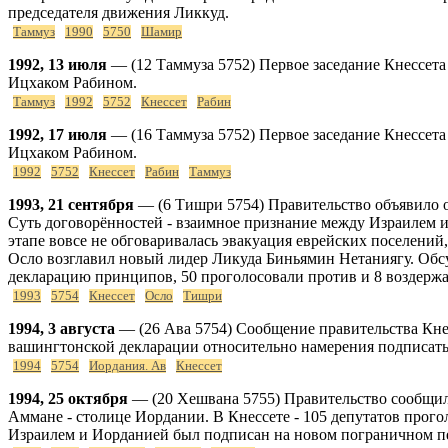
председателя движения Ликкуд.
Таммуз
1990
5750
Шамир
1992, 13 июля
— (12 Таммуза 5752) Первое заседание Кнессета 
Ицхаком Рабином.
Таммуз
1992
5752
Кнессет
Рабин
1992, 17 июля
— (16 Таммуза 5752) Первое заседание Кнессета 
Ицхаком Рабином.
1992
5752
Кнессет
Рабин
Таммуз
1993, 21 сентября
— (6 Тишри 5754) Правительство объявило 
Суть договорённостей - взаимное признание между Израилем и
этапе вовсе не обговаривалась эвакуация еврейских поселений
Осло возглавил новый лидер Ликуда Биньямин Нетаниягу. Обсу
декларацию принципов, 50 проголосовали против и 8 воздержа
1993
5754
Кнессет
Осло
Тишри
1994, 3 августа
— (26 Ава 5754) Сообщение правительства Кнес
вашингтонской декларации относительно намерения подписать
1994
5754
Иордания. Ав
Кнессет
1994, 25 октября
— (20 Хешвана 5755) Правительство сообщил
Аммане - столице Иордании. В Кнессете - 105 депутатов прого
Израилем и Иорданией был подписан на новом пограничном пе