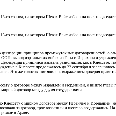
13-го созыва, на котором Шевах Вайс избран на пост председател
13-го созыва, на котором Шевах Вайс избран на пост председател
о декларации принципов промежуточных договоренностей, о с
 ООП, вывод израильских войск из Газы и Иерихона и учреждени
, Декларация принципов вызвала разногласия, как в Кнессете, т
ждение в Кнессете продолжалось до 23 сентября и завершилось 
лись. Это же голосование явилось выражением доверия правител
сету о договоре между Израилем и Иорданией, о визите главы п
 мирный договор между двумя государствами
о Кнессету о мирном договоре между Израилем и Иорданией, не
лосовали за договор, трое возразили и шестеро воздержались. Н
реходе в Араве.