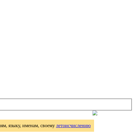
иям, языку, именам, своему
летоисчислению