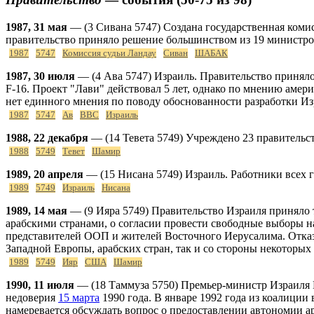
1987, 31 мая
— (3 Сивана 5747) Создана государственная коми
правительство приняло решение большинством из 19 министро
1987
5747
Комиссия судьи Ландау
Сиван
ШАБАК
1987, 30 июля
— (4 Ава 5747) Израиль. Правительство приняло
F-16. Проект "Лави" действовал 5 лет, однако по мнению амери
нет единного мнения по поводу обоснованности разработки Из
1987
5747
Ав
ВВС
Израиль
1988, 22 декабря
— (14 Тевета 5749) Учреждено 23 правительс
1988
5749
Тевет
Шамир
1989, 20 апреля
— (15 Нисана 5749) Израиль. Работники всех
1989
5749
Израиль
Нисана
1989, 14 мая
— (9 Ияра 5749) Правительство Израиля приняло 
арабскими странами, о согласии провести свободные выборы на
представителей ООП и жителей Восточного Иерусалима. Отказ
Западной Европы, арабских стран, так и со стороны некоторых
1989
5749
Ияр
США
Шамир
1990, 11 июля
— (18 Таммуза 5750) Премьер-министр Израиля И
недоверия
15 марта
1990 года. В январе 1992 года из коалиции
намеревается обсуждать вопрос о предоставлении автономии а