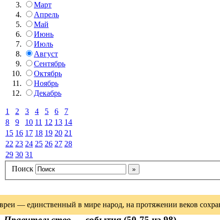
Март
Апрель
Май
Июнь
Июль
Август
Сентябрь
Октябрь
Ноябрь
Декабрь
1
2
3
4
5
6
7
8
9
10
11
12
13
14
15
16
17
18
19
20
21
22
23
24
25
26
27
28
29
30
31
Поиск
вреи — единственный в мире народ, на протяжении веков сохрани
Правительство
— события (50-75 из 98)