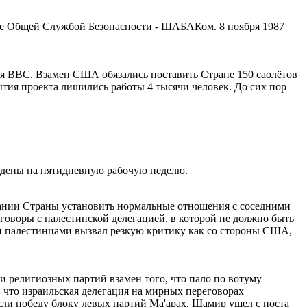
мые Общей Службой Безопасности - ШАБАКом. 8 ноября 1987
ля ВВС. Взамен США обязались поставить Стране 150 саолётов
рытия проекта лишились работы 4 тысячи человек. До сих пор
едены на пятидневную рабочую неделю.
лании Страны установить нормальные отношения с соседними
говоры с палестинской делегацией, в которой не должно быть
и палестинцами вызвал резкую критику как со стороны США,
 религиозных партий взамен того, что пало по вотуму
, что израильская делегация на мирных переговорах
сли победу блоку левых партий Ма'арах. Шамир ушел с поста