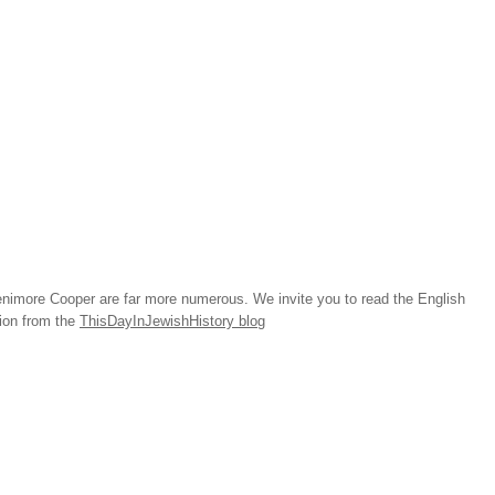
imore Cooper are far more numerous. We invite you to read the English
tion from the
ThisDayInJewishHistory blog