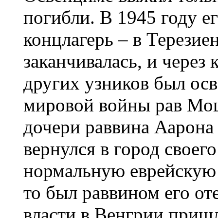
погибли. В 1945 году е
концлагерь – в Терезие
заканчивалась, и через 
других узников был ос
мировой войны рав Мош
дочери раввина Аарона 
вернулся в город своего
нормальную еврейскую ж
то был раввином его оте
власти в Венгрии приш