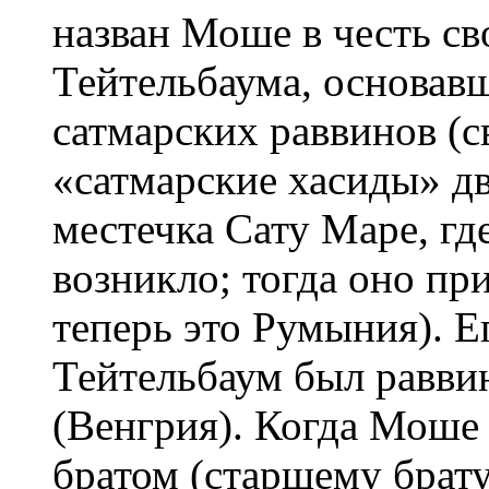
назван Моше в честь св
Тейтельбаума, основавш
сатмарских раввинов (с
«сатмарские хасиды» д
местечка Сату Маре, где
возникло; тогда оно п
теперь это Румыния). Е
Тейтельбаум был раввин
(Венгрия). Когда Моше 
братом (старшему брату