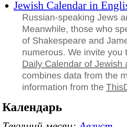
Jewish Calendar in Engli
Russian‑speaking Jews ar
Meanwhile, those who sp
of Shakespeare and Jame
numerous. We invite you t
Daily Calendar of Jewish a
combines data from the ma
information from the
This
Календарь
Текущий месяц:
Август