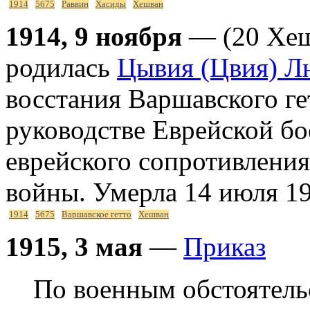
1914
5675
Раввин
Хасиды
Хешван
1914, 9 ноября
— (20 Хеш
родилась
Цывия (Цвия) Л
восстания Варшавского ге
руководстве Еврейской бо
еврейского сопротивлени
войны. Умерла 14 июля 19
1914
5675
Варшавское гетто
Хешван
1915, 3 мая
—
Приказ
По военным обстоятель