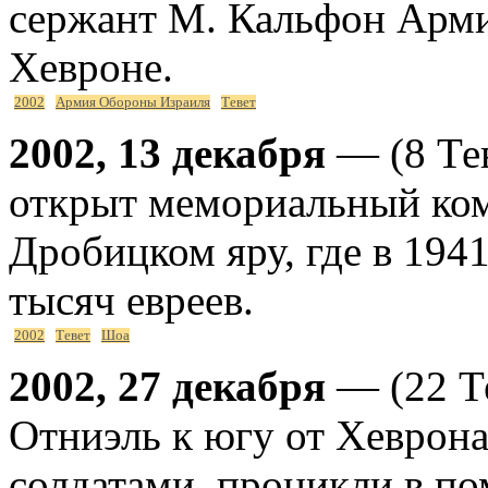
сержант М. Кальфон Арм
Хевроне.
2002
Армия Обороны Израиля
Тевет
2002, 13 декабря
— (8 Тев
открыт мемориальный ком
Дробицком яру, где в 194
тысяч евреев.
2002
Тевет
Шоа
2002, 27 декабря
— (22 Те
Отниэль к югу от Хеврона
солдатами, проникли в п