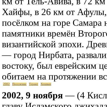
км от Тель-Авива, в 72 км
Хайфы, в 26 км от Афулы,
посёлком на горе Самара 
памятники времён Второг
византийской эпохи. Дре
— город Нирбата, развали
востоку, был еврейским ц
обитаем на протяжении в
2002
Поселение
Теракт
Хешван
2002, 9 ноября
— (4 Кисл
главу Исламского джихада