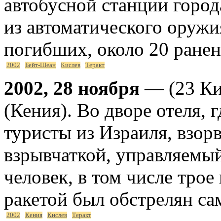
автобусной станции горо
из автоматического оруж
погибших, около 20 ране
2002
Бейт-Шеан
Кислев
Теракт
2002, 28 ноября
— (23 Ки
(Кения). Во дворе отеля,
туристы из Израиля, взор
взрывчаткой, управляемы
человек, в том числе трое
ракетой был обстрелян са
2002
Кения
Кислев
Теракт