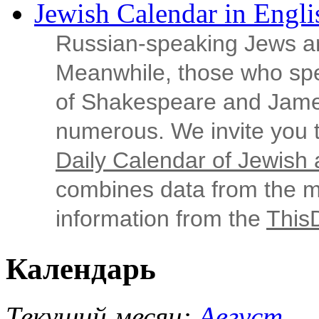
Jewish Calendar in Engli
Russian‑speaking Jews ar
Meanwhile, those who sp
of Shakespeare and Jame
numerous. We invite you t
Daily Calendar of Jewish a
combines data from the ma
information from the
This
Календарь
Текущий месяц:
Август