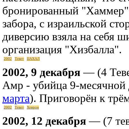
бронированный "Хаммер",
забора, с израильской сто
диверсию взяла на себя ш
организация "Хизбалла".
2002
Тевет
ЦАХАЛ
2002, 9 декабря
— (4 Тев
Амр - убийца 9-месячной 
марта
). Приговорён к тр
2002
Тевет
Хеврон
2002, 12 декабря
— (7 тев