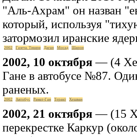
"Аль-Ахрам" он назван "
который, используя "тих
затормозил иранские ядер
2002
Газета. Тишри
Даган
Мосад
Шарон
2002, 10 октября
— (4 Хе
Гане в автобусе №87. Од
раненых.
2002
Автобус
Рамат-Ган
Теракт
Хешван
2002, 21 октября
— (15 Х
перекрестке Каркур (окол