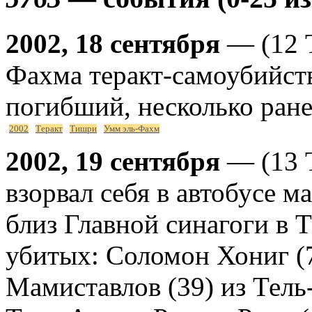
2002, 18 сентября
— (12 
Фахма теракт-самоубийств
погибший, несколько ран
2002
Теракт
Тишри
Умм эль-Фахм
2002, 19 сентября
— (13 
взорвал себя в автобусе 
близ Главной синагоги в Т
убитых: Соломон Хониг (7
Мамиставлов (39) из Тель