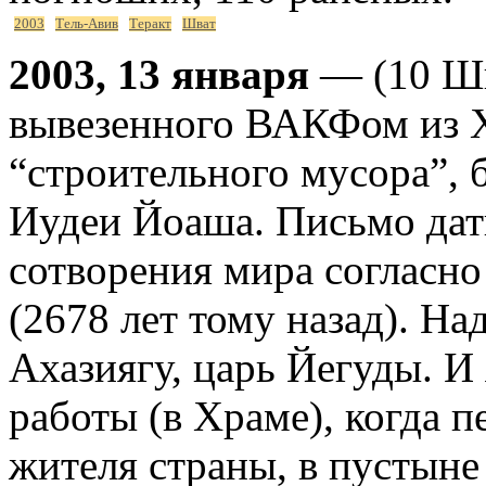
2003
Тель-Авив
Теракт
Шват
2003, 13 января
— (10 Шв
вывезенного ВАКФом из Х
“строительного мусора”,
Иудеи Йоаша. Письмо дат
сотворения мира согласн
(2678 лет тому назад). На
Ахазиягу, царь Йегуды. И
работы (в Храме), когда 
жителя страны, в пустыне 