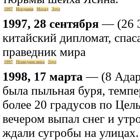
1997
Иордания
Мосад
Элул
1997, 28 сентября
— (26 
китайский дипломат, спас
праведник мира
1997
Праведник мира
Элул
1998, 17 марта
— (8 Адар
была пыльная буря, темпе
более 20 градусов по Цел
вечером выпал снег и утр
ждали сугробы на улицах.