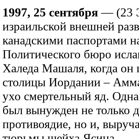
1997, 25 сентября
— (23 Э
израильской внешней раз
канадскими паспортами на
Политического бюро исл
Халеда Машаля, когда он 
столицы Иордании – Амма
ухо смертельный яд. Одн
был вынужден не только 
противоядие, но и, выруча
тюрьмы шейха Ясина.