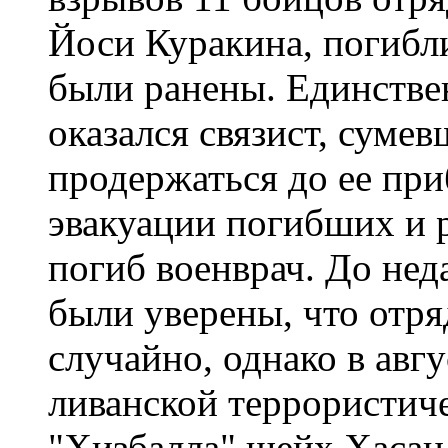
Йоси Куракина, погибли
были ранены. Единствен
оказался связист, суме
продержаться до ее при
эвакуации погибших и 
погиб военврач. До не
были уверены, что отр
случайно, однако в авгу
ливанской террористич
"Хизбалла" шейх Хасан 