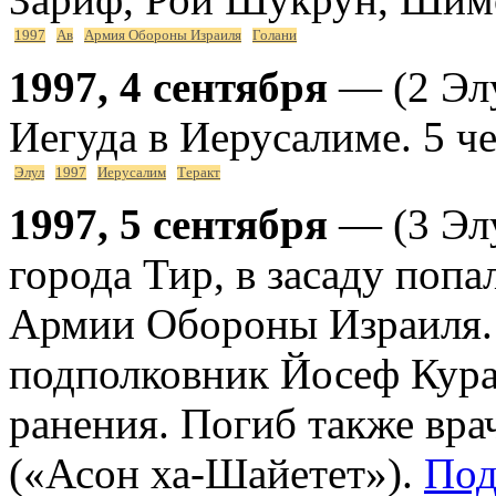
1997
Ав
Армия Обороны Израиля
Голани
1997, 4 сентября
— (2 Элу
Иегуда в Иерусалиме. 5 ч
Элул
1997
Иерусалим
Теракт
1997, 5 сентября
— (3 Элу
города Тир, в засаду поп
Армии Обороны Израиля. 1
подполковник Йосеф Кура
ранения. Погиб также вра
(«Асон ха-Шайетет»).
Под