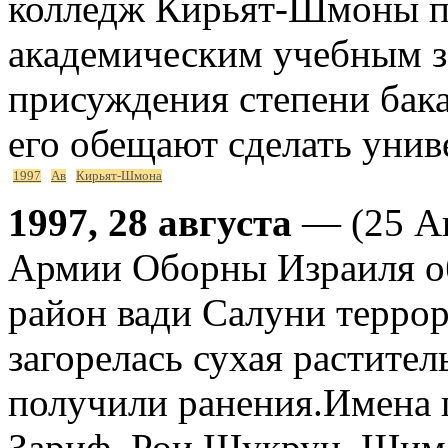
колледж Кирьят-Шмоны п
академическим учебным з
присуждения степени бака
его обещают сделать унив
1997
Ав
Кирьят-Шмона
1997, 28 августа
— (25 Ав
Армии Оборны Израиля об
район вади Салуни террор
загорелась сухая растител
получили ранения.Имена
Зариф, Рои Шукрун, Шим