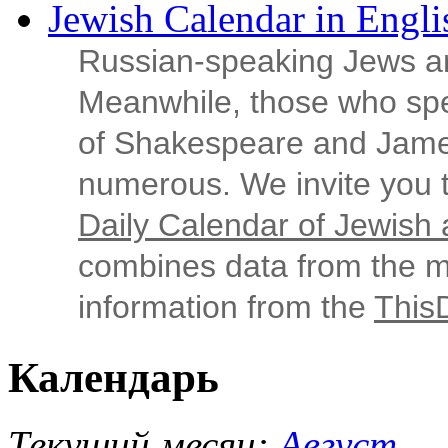
Jewish Calendar in Engli
Russian‑speaking Jews ar
Meanwhile, those who sp
of Shakespeare and Jame
numerous. We invite you t
Daily Calendar of Jewish a
combines data from the ma
information from the
This
Календарь
Текущий месяц:
Август