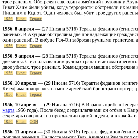
трое раненых. Обстрелян еще один армейский грузовик у Ахуц
Гиват Хаим были убиты, когда террористы обстреляли их маш
Ницаним и Кциот. Один человек был убит, трое других ранены
1956
Нисан
Теракт
1956, 8 апреля
— (27 Нисана 5716) Теракты федаинов (египетск
раненых. В Ахуцаме обстреляны две принадлежащие гражданск
один раненый. В кибуце Гал-Он забросан ручными гранатами д
1956
Нисан
Теракт
1956, 9 апреля
— (28 Нисана 5716) Теракты федаинов (египетс
две мины. С использованием ручных гранат и автоматическог
двое убитых, трое раненых. Командирская машина обстреляна 
1956
Нисан
Теракт
1956, 10 апреля
— (29 Нисана 5716) Теракты федаинов (египетс
Кисуфима подорвался на мине армейский бронетранспортер; т
1956
Нисан
Теракт
1956, 10 апреля
— (29 Нисана 5716) В Израиль прибыл Генера
марта
1956 года). После бесед с израильтянами он отбыл в Каи
секретарь совершил на протяжении одной недели, и в какой-то 
1956
Нисан
ООН
1956, 11 апреля
— (30 Нисана 5716) Теракты федаинов (египетс
получил ранения. На шоссе между Тель-Авивом и Рамле под ог