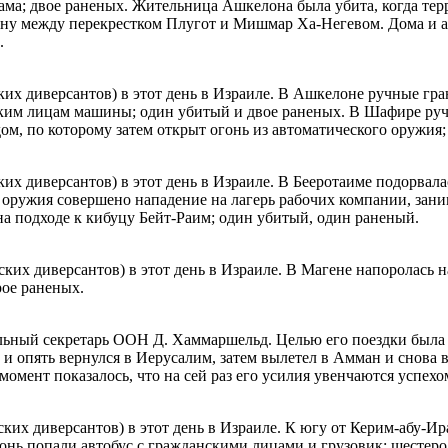
ама; двое раненых. Жительница Ашкелона была убита, когда тер
ину между перекрестком Плугот и Мишмар Ха-Негевом. Дома и а
.
их диверсантов) в этот день в Израиле. В Ашкелоне ручные гра
им лицам машины; один убитый и двое раненых. В Шафире ручн
ом, по которому затем открыт огонь из автоматического оружия;
ких диверсантов) в этот день в Израиле. В Бееротаиме подорва
о оружия совершено нападение на лагерь рабочих компании, за
на подходе к кибуцу Бейт-Раим; один убитый, один раненый.
ких диверсантов) в этот день в Израиле. В Магене напоролась 
рое раненых.
льный секретарь ООН Д. Хаммаршельд. Целью его поездки была 
р и опять вернулся в Иерусалим, затем вылетел в Амман и снова 
момент показалось, что на сей раз его усилия увенчаются успехо
ких диверсантов) в этот день в Израиле. К югу от Керим-абу-И
онь попали автобус с гражданскими лицами и грузовик; шестеро