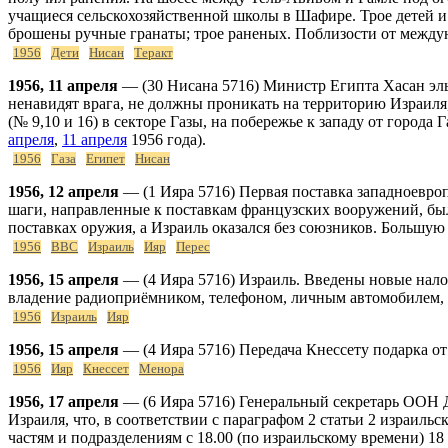
учащиеся сельскохозяйственной школы в Шафире. Трое детей и
брошены ручные гранаты; трое раненых. Поблизости от между
1956
Дети
Нисан
Теракт
1956, 11 апреля
— (30 Нисана 5716) Министр Египта Хасан эль
ненавидят врага, не должны проникать на территорию Израиля,
(№ 9,10 и 16) в секторе Газы, на побережье к западу от города
апреля
,
11 апреля
1956 года).
1956
Газа
Египет
Нисан
1956, 12 апреля
— (1 Ияра 5716) Первая поставка западноевро
шаги, направленные к поставкам французских вооружений, был
поставках оружия, а Израиль оказался без союзников. Большую
1956
ВВС
Израиль
Ияр
Перес
1956, 15 апреля
— (4 Ияра 5716) Израиль. Введены новые нало
владение радиоприёмником, телефоном, личным автомобилем, п
1956
Израиль
Ияр
1956, 15 апреля
— (4 Ияра 5716) Передача Кнессету подарка о
1956
Ияр
Кнессет
Менора
1956, 17 апреля
— (6 Ияра 5716) Генеральный секретарь ООН 
Израиля, что, в соответствии с параграфом 2 статьи 2 израи
частям и подразделениям с 18.00 (по израильскому времени) 18