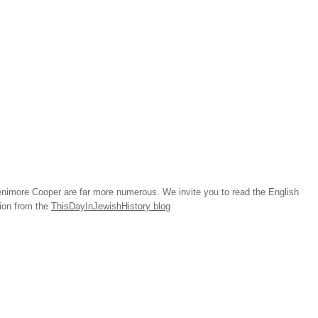
imore Cooper are far more numerous. We invite you to read the English
tion from the
ThisDayInJewishHistory blog