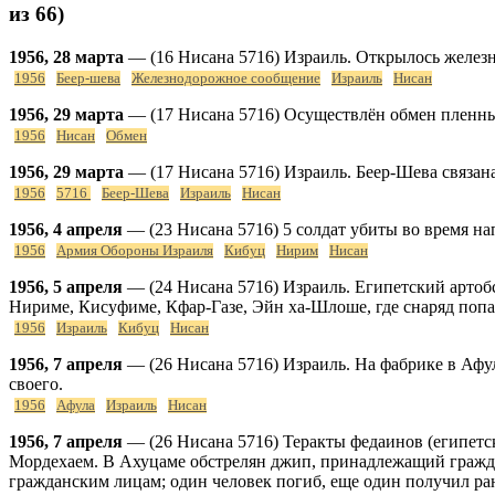
из 66)
1956, 28 марта
— (16 Нисана 5716) Израиль. Открылось желез
1956
Беер-шева
Железнодорожное сообщение
Израиль
Нисан
1956, 29 марта
— (17 Нисана 5716) Осуществлён обмен пленным
1956
Нисан
Обмен
1956, 29 марта
— (17 Нисана 5716) Израиль. Беер-Шева связана
1956
5716
Беер-Шева
Израиль
Нисан
1956, 4 апреля
— (23 Нисана 5716) 5 солдат убиты во время н
1956
Армия Обороны Израиля
Кибуц
Нирим
Нисан
1956, 5 апреля
— (24 Нисана 5716) Израиль. Египетский артобс
Нириме, Кисуфиме, Кфар-Газе, Эйн ха-Шлоше, где снаряд попал 
1956
Израиль
Кибуц
Нисан
1956, 7 апреля
— (26 Нисана 5716) Израиль. На фабрике в Афул
своего.
1956
Афула
Израиль
Нисан
1956, 7 апреля
— (26 Нисана 5716) Теракты федаинов (египетс
Мордехаем. В Ахуцаме обстрелян джип, принадлежащий гражда
гражданским лицам; один человек погиб, еще один получил ра