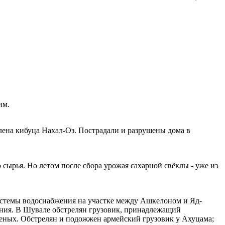
им.
члена кибуца Нахал-Оз. Пострадали и разрушены дома в
 сырья. Но летом после сбора урожая сахарной свёклы - уже из
системы водоснабжения на участке между Ашкелоном и Яд-
ения. В Шувале обстрелян грузовик, принадлежащий
неных. Обстрелян и подожжен армейский грузовик у Ахуцама;