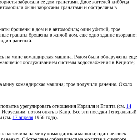
рористы забросали ее дом гранатами. Двое жителей киббуца
втомобили были забросаны гранатами и обстреляны в
наты брошены в дом и в автомобиль; один убитый, трое
ые гранаты брошены в жилой дом, еще одно здание взорвано;
 один раненый.
лась на мине командирская машина. Рядом были обнаружены еще
нимающейся обслуживанием системы водоснабжения в Кециоте;
на мину командирская машина; трое получили ранения. Около
попытка урегулировать отношения Израиля и Египта (см.
14
в Иерусалим, потом опять в Каир. Все эти поездки Генеральный
м (см.
17 апреля
1956 года).
рак наскочила на мину командирская машина; один человек
 раненых. Обстреляны собравшиеся на молитву в синагоге