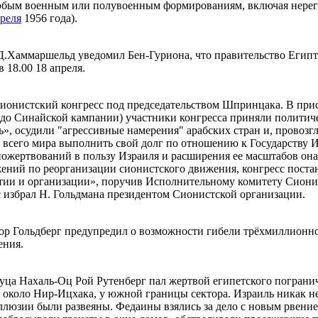
любым военным или полувоенным формированиям, включая нерегу
преля
1956 года).
.Хаммаршельд уведомил Бен-Гуриона, что правительство Египта
 18.00 18 апреля.
ионистский конгресс под председательством Шпринцака. В прису
в до Синайской кампании) участники конгресса приняли полити
», осудили "агрессивные намерения" арабских стран и, провозг
в всего мира выполнить свой долг по отношению к Государству И
пожертвований в пользу Израиля и расширения ее масштабов она
ений по реорганизации сионистского движения, конгресс постан
тии и организации», поручив Исполнительному комитету Сионис
с избрал Н. Гольдмана президентом Сионистской организации.
ор Гольдберг предупредил о возможности гибели трёхмиллионн
ения.
буца Нахаль-Оц Рой Рутенберг пал жертвой египетского пограни
 около Нир-Ицхака, у южной границы сектора. Израиль никак не
ллюзии были развеяны. Федаины взялись за дело с новым рвением