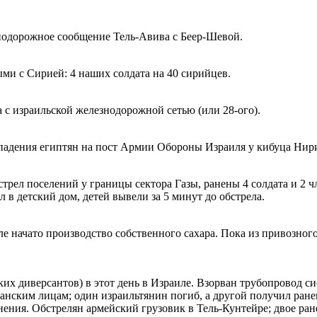
нодорожное сообщение Тель-Авива с Беер-Шевой.
и с Сирией: 4 наших солдата на 40 сирийцев.
 с израильской железнодорожной сетью (или 28-ого).
ападения египтян на пост Армии Обороны Израиля у кибуца Нир
трел поселений у границы сектора Газы, ранены 4 солдата и 2 
в детский дом, детей вывели за 5 минут до обстрела.
е начато производство собственного сахара. Пока из привозного
ких диверсантов) в этот день в Израиле. Взорван трубопровод 
нским лицам; один израильтянин погиб, а другой получил ран
нения. Обстрелян армейский грузовик в Тель-Кунтейре; двое ра