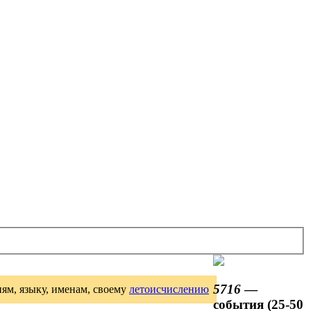
5716
—
иям, языку, именам, своему
летоисчислению
события (25-50