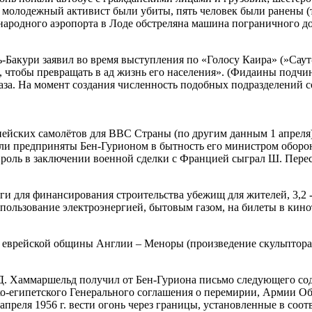
 молодежный активист были убиты, пять человек были ранены (т
народного аэропорта в Лоде обстреляна машина пограничного д
-Бакури заявил во время выступления по «Голосу Каира» (»Саут
 чтобы превращать в ад жизнь его населения». (Фидаины подчин
 Газа. На момент создания численность подобных подразделений с
пейских самолётов для ВВС Страны (по другим данным 1 апреля
и предприняты Бен-Гурионом в бытность его министром обороны
 роль в заключении военной сделки с Францией сыграл Ш. Перес
ги для финансирования строительства убежищ для жителей, 3,2 
ользование электроэнергией, бытовым газом, на билеты в кино
т еврейской общины Англии – Меноры (произведение скульптора
Д. Хаммаршельд получил от Бен-Гуриона письмо следующего со
льско-египетского Генерального соглашения о перемирии, Армии 
 апреля 1956 г. вести огонь через границы, установленные в со