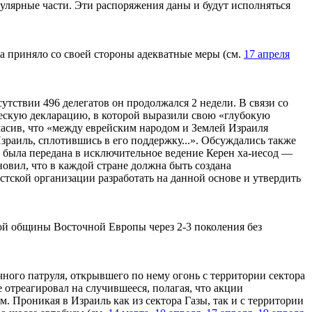
лярные части. Эти распоряжения даны и будут исполняться
 приняло со своей стороны адекватные меры (см.
17 апреля
тствии 496 делегатов он продолжался 2 недели. В связи со
ческую декларацию, в которой выразили свою «глубокую
ласив, что «между еврейским народом и Землей Израиля
зраиль, сплотившись в его поддержку...». Обсуждались также
 была передана в исключительное ведение Керен ха-иесод —
овил, что в каждой стране должна быть создана
тской организации разработать на данной основе и утвердить
ой общины Восточной Европы через 2-3 поколения без
чного патруля, открывшего по нему огонь с территории сектора
 отреагировал на случившееся, полагая, что акции
. Проникая в Израиль как из сектора Газы, так и с территории