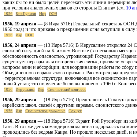
каких бы то ни было целей пересекать эти линии перемирия 
при условии аналогичных шагов со стороны Египта» (см.
10 а
1956
Бен-Гурион
Ияр
ООН
1956, 19 апреля
— (8 Ияра 5716) Генеральный секретарь ООН Д
1956 года) и что приказы о прекращении огня вступили в силу в
1956
Ияр
ООН
1956, 24 апреля
— (13 Ияра 5716) В Иерусалиме открылся 24 С
сложной ситуацией на Ближнем Востоке (за несколько месяце
обеспокоенность опасностью, угрожающей Государству Израиль
существует неразрывная историческая связь», призвали «еврее
вопросы алии и абсорбции; для координации работы по сбору 
Объединенного израильского призыва. Рассмотрев ряд предлож
«территориальная структура, включающая все сионистские пар
новый устав; это поручение было выполнено в 1960 г. Конгрес
1956
Иерусалим
Ияр
Сионистский конгресс
1956, 29 апреля
— (18 Ияра 5716) Представитель Сохнута докт
еврейских школ, связей с другими евреями, сионистского движ
1956
Ияр
Сионистское движение
Сохнут
1956, 29 апреля
— (18 Ияра 5716) Теракт. Рой Рутенберг из ки
Газы. В тот же день командирская машина подорвалась на мине
проводились без ведома Каира. Но прошло несколько дней, и и