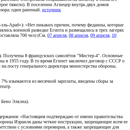
рое тяжело). В поселении Агиецер внутрь двух домов
озора; один раненый.
источник
-эль-Араб»): «Нет никаких причин, почему федаины, которые
ялись военной разведке Египта и размещались в трех лагерях
оставляла 700 чел) (См.
07 апреля
,
08 апреля
,
09 апреля
,
10
). Получены 8 французских самолётов "Мистер-4". Основные
 в 1955 году. В то время Египет заключил договор с СССР о
 на посту генерального директора министерства обороны.
- 7% изымаются из месячной зарплаты, введены сборы за
театр.
 Бено Элкэна).
держания: «Настоящим подтверждаю от имени правительства
Обороны Израиля даны четкие инструкции, запрещающие всем ее
ответствии с условиями перемирия, а также запрещающие для