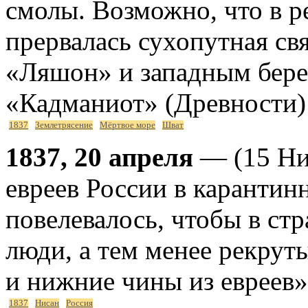
смолы. Возможно, что в р
прервалась сухопутная св
«Ляшон» и западным бере
«Кадманиот» (Древности
1837
Землетрясение
Мёртвое море
Шват
1837, 20 апреля
— (15 Ни
евреев России в каранти
повелевалось, чтобы в ст
люди, а тем менее рекрут
и нижние чины из евреев»
1837
Нисан
Россия