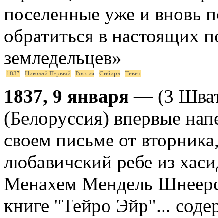
поселенные уже и вновь 
обратиться в настоящих п
земледельцев»
1837
Николай Первый
Россия
Сибирь
Тевет
1837, 9 января
— (3 Шват
(Белоруссия) впервые нап
своем письме от вторника,
любавичский ребе из хас
Менахем Мендель Шнеерсо
книге "Тейро Эйр"... сод