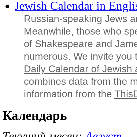
Jewish Calendar in Engli
Russian‑speaking Jews ar
Meanwhile, those who sp
of Shakespeare and Jame
numerous. We invite you t
Daily Calendar of Jewish a
combines data from the ma
information from the
This
Календарь
Текущий месяц:
Август