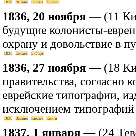
1836
Вильно
Россия
Хешван
1836, 20 ноября
— (11 Кис
будущие колонисты-евреи
охрану и довольствие в п
1836
Кислев
Сибирь
1836, 27 ноября
— (18 Кис
правительства, согласно 
еврейские типографии, изд
исключением типографий 
1836
Вильно
Кислев
Книги
1837, 1 января
— (24 Тев