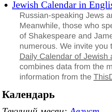
Jewish Calendar in Engli
Russian‑speaking Jews ar
Meanwhile, those who sp
of Shakespeare and Jame
numerous. We invite you t
Daily Calendar of Jewish a
combines data from the ma
information from the
This
Календарь
Текущий месяц:
Август