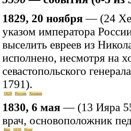
1829, 20 ноября
— (24 Хе
указом императора Росси
выселить евреев из Никола
исполнено, несмотря на х
севастопольского генерала
1791).
1829
Россия
Хешван
1830, 6 мая
— (13 Ияра 55
врач, основоположник пе
Ияр
1830
Врач