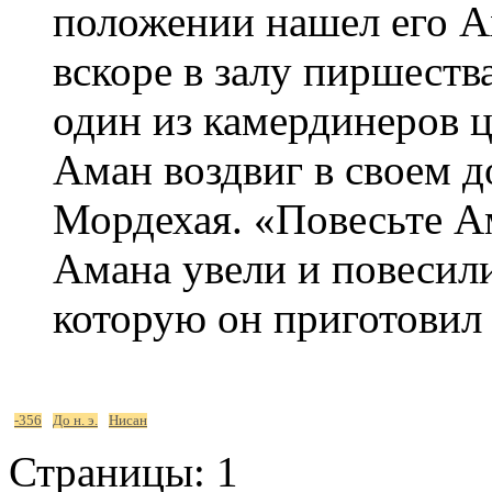
положении нашел его 
вскоре в залу пиршества
один из камердинеров ц
Аман воздвиг в своем д
Мордехая. «Повесьте Ам
Амана увели и повесили
которую он приготовил
-356
До н. э.
Нисан
Страницы:
1