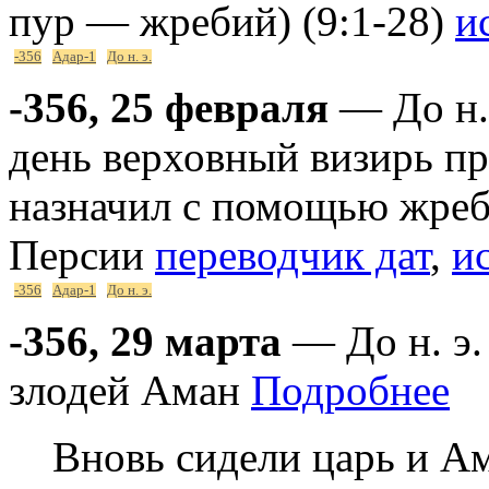
пур — жребий) (9:1-28)
и
-356
Адар-1
До н. э.
-356, 25 февраля
— До н. 
день верховный визирь п
назначил с помощью жреби
Персии
переводчик дат
,
и
-356
Адар-1
До н. э.
-356, 29 марта
— До н. э.
злодей Аман
Подробнее
Вновь сидели царь и Ам