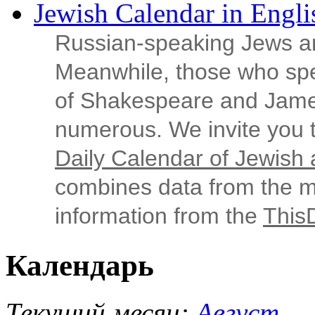
Jewish Calendar in Engli
Russian‑speaking Jews ar
Meanwhile, those who sp
of Shakespeare and Jame
numerous. We invite you t
Daily Calendar of Jewish a
combines data from the ma
information from the
This
Календарь
Текущий месяц:
Август