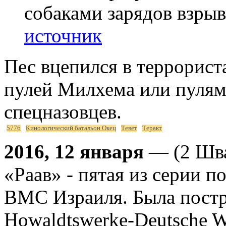
собаками зарядов взры
источник
Пес вцепился в террориста
пулей Милхема или пуля
спецназовцев.
5776
Кинологический батальон Окец
Тевет
Теракт
2016, 12 января
— (2 Шва
«Раав» - пятая из серии 
ВМС Израиля. Была постр
Howaldtswerke-Deutsche W