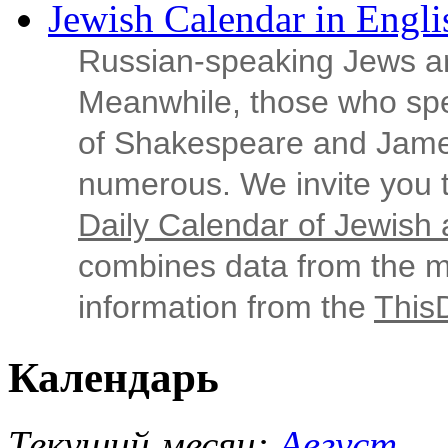
Jewish Calendar in Engli
Russian‑speaking Jews ar
Meanwhile, those who sp
of Shakespeare and Jame
numerous. We invite you t
Daily Calendar of Jewish a
combines data from the ma
information from the
This
Календарь
Текущий месяц:
Август