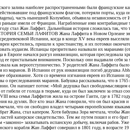
der Frederic (известный впоследствии как Доминик (Dominique)), самый старший брат Жана, стал капером. Хотя бабушка Зора мечтала, чтобы Жан посвятил свою жизнь перу, он пошел по пути брата Доминика, «взял в руки меч» и получил от французских властей каперское свидетельство. Тем же путем пошел и его брат Пьер, который был старше Жана на два года. Таким образом, братья приобрели право под французским флагом «законно» захватывать испанскую добычу, включая рабов. Уже в эти годы проявились лидерские качества самого младшего из братьев Лаффитов. Свой первый захват испанского корабля Жан Лаффит совершил в 1801 году, в возрасте 19 лет. В это время он написал на форзаце своей библии: «Всей своей сущностью я обязан великой интуиции моей бабушки, испанской еврейки, которая была свидетельницей разгула инквизиции». После четырех лет успешного пиратского промысла Жан Лаффит погрузил семью и немалое имущество на корабль и направился во Францию, где хотел поселиться «как джентльмен». Но по пути их настиг испанский военный корабль. Испанцы отняли имущество и высадили Лаффитов на каком-то островке. Случайно американская шхуна подобрала семейство и доставила в Новый Орлеан. Жан был нищ. Вскоре умерла его жена. Незадолго до этого в Новый Орлеан прибыл корабль под командованием Пьера Лаффита. Таможенные власти обвинили его в контрабанде (думается, не без оснований) и конфисковали корабль вместе с грузом. Обнищавший Пьер воссоединился с братом. Им удалось устроиться на работу в таможню города (уж они-то тонкости контрабандного дела знали предметно). В 1806 году Жан Лаффит записал: «Я встретил нескольких таких же отчаянных и нищих людей, как я. Мы купили шхуну и объявили войну Испании. Пока живу, я буду воевать с Испанией, и только с ней. Я мирно отношусь ко всем, кроме Испании». Затем братья Лаффит отправились в Картагену и получили там каперское свидетельство. Возвратившись в Мексиканский залив, они начали «направо и налево» грабить испанские корабли и за короткое время захватили полтора десятка кораблей, сосредоточив их на базе Баратария. Через короткое время стоимость товаров, принадлежавших Лаффиту и хранившихся на острове Гранд Тэрре, достигла миллиона долларов. СОБЫТИЯ НА БАЗЕ БАРАТАРИЯ В нашем повествовании вернемся в Новый Орлеан и на базу Баратария. Казалось, что успех баратарианцев обеспечен надолго, но власти города и губернатор Клэйборн перешли к решительным мерам. Дело в том, что участившиеся захваты испанских судов вызвали многочисленные жалобы испанского консула в Новом Орлеане. В результате, в ноябре 1812 года для пресечения контрабандной деятельности в район залива Баратария был направлен отряд американской армии. Американцы захватили группу пиратов, включая Жана и Пьера Лаффитов. Жан был тут же освобожден под залог, а Пьер оставался в тюрьме. В течение года Жана трижды вызывали в суд, но он не являлся. Тогда, в ноябре 1813 года, губернатор Нового Орлеана распространил по городу объявления, в которых за выдачу Лаффита объявлялось вознаграждение в размере $500. Через два дня было распространено новое объявление, в котором теперь уже Лаффит обещал $5000 за доставку губернатора на остров Гранд Тэрре, т. е. на главный пиратский остров. Таким поведением он демонстрировал свою силу и влияние. В течение 1813 года англичане, воевавшие с США, также несколько раз пытались захватить район Баратария, но каперы были вооружены лучше и британцы отступали. Ранним утром 3 сентября 1814 года баратарианцы на Гранд Тэрре были разбужены пушечной канонадой. Двести пиратов выскочили на берег, любопытствуя что происходит. Они увидели приближающийся британский корабль, не замеченный американскими военными моряк