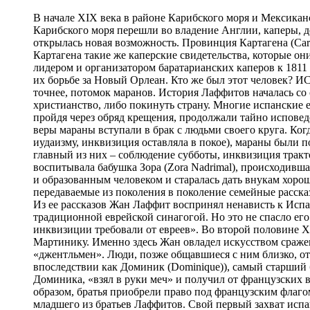
В начале XIX века в районе Карибского моря и Мексиканского залива наиболее распространенными были французские каперы. После того, как в 1810 году французские острова Карибского моря перешли во владение Англии, каперы, действовавшие под французским флагом, потеряли порты, куда они доставляли добычу. Однако вскоре для пиратов открылась новая возможность. Провинция Картагена (Cartagena), часть нынешней Колумбии, объявила независимость от Испании и враждовала с ней. Пираты получали в порту Картагена такие же каперские свидетельства, которые они раньше имели от Франции. Награбленные ими контрабандные товары хлынули в район Нового Орлеана. Фактическим лидером и организатором баратарианских каперов к 1811 году стал Жан Лаффит. Дальнейшая история сложилась так, что тот же Жан Лаффит стал героем Соединенных Штатов в их борьбе за Новый Орлеан. Кто же был этот человек? ИСТОРИЯ СЕМЬИ ЛАФИТОВ Жана Лаффита в Новом Орлеане знали все, но мало кому было известно, что он еврей, а точнее, потомок маранов. История Лаффитов началась со средневековой Испании, когда в конце XV века евреев выселяли из этой страны. Им предлагали либо принять христианство, либо покинуть страну. Многие испанские евреи крестились, пришли к христианству, и их потомки окончательно порвали с иудаизмом. Но были и такие, которые, пройдя через обряд крещения, продолжали тайно исповедовать иудаизм. Испанцы презрительно называли их маранами (от испанского marrano – свинья). Для сохранения иудейской веры мараны вступали в брак с людьми своего круга. Когда в Европе начался разгул инквизиции, которая преследовала христиан за ересь (кстати, евреев, открыто следовавших иудаизму, инквизиция оставляла в покое), мараны были под ее пристальным вниманием. Поскольку они выдавали себя за христиан, то тайное соблюдение иудейских ритуалов, главный из них – соблюдение субботы, инквизиция трактовала как вероотступничество. У родителей Жана Лаффита было восемь детей. Поскольку мать Жана умерла рано, детей воспитывала бабушка Зора (Zora Nadrimal), происходившая из маранов. В Испании от рук инквизиции погиб дедушка Abhorad Nadrimal, муж Зоры. Бабушка была интеллигентным и образованным человеком и старалась дать внукам хорошее образование. Хотя со времени изгнания евреев из Испании прошло более двух веков, в памяти Зоры сохранились передаваемые из поколения в поколение семейные рассказы о преследованиях маранов. Бабушка рассказывала, что в 1765 году они, спасаясь от инквизиции, бежали во Францию. Из ее рассказов Жан Лаффит воспринял ненависть к Испании. Он напишет потом: «Мой дедушка был свободомыслящим евреем. Он не был верующим католиком и не был связан с традиционной еврейской синагогой. Но это не спасло его от гибели от голода в тюрьме, куда он был заключен за отказ сообщить подробности своей жизни, которые власти инквизиции требовали от евреев». Во второй половине XVIII века семья Лаффитов жила на острове Гаити, где в 1782 году родился Жан. Затем они перебралась на французскую Мартинику. Именно здесь Жан овладел искусством сражения на дуэлях. Все кто знал Жана говорили, что он был красив и элегантен, всегда безупречно одет, словом, «джентльмен». Люди, позже общавшиеся с ним близко, отмечали, что он свободно владел четырьмя европейскими языками. Тем временем Alexan