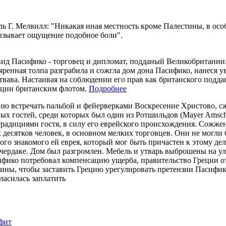
ь Г. Мелвилл: "Никакая иная местность кроме Палестины, в особ
вызывает ощущение подобное боли".
вид Пасифико - торговец и дипломат, подданый Великобритании.
яренная толпа разграбила и сожгла дом дона Пасифико, нанеся у
ствава. Настаивая на соблюдении его прав как британского под
еции британским флотом.
Подробнее
ию встречать пальбой и фейерверками Воскресение Христово, сж
х гостей, среди которых был один из Ротшильдов (Mayer Amsche
 традициями гостя, в силу его еврейского происхождения. Сожже
 десятков человек, в основном мелких торговцев. Они не могли
о знакомого ей еврея, который мог быть причастен к этому делу
на чердаке. Дом был разгромлен. Мебель и утварь выброшены на
ифико потребовал компенсацию ущерба, правительство Греции от
фины, чтобы заставить Грецию урегулировать претензии Пасифик
ласилась заплатить
фит