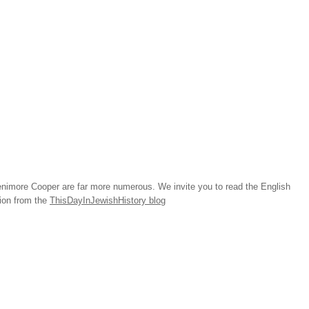
imore Cooper are far more numerous. We invite you to read the English
tion from the
ThisDayInJewishHistory blog