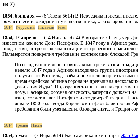
из 7)
1854, 6 января
— (6 Тевета 5614) В Иерусалим приехал писател
романтические ожидания путешественника,... разочарование 
5614
Иерусалим
Писатель
Тевет
1854, 12 апреля
— (14 Нисана 5614) В возрасте 70 лет умер Дэ
известном как дело Дона Пасифико. В 1847 году в Афинах разъ
подданство, потребовал компенсации от греческого правитель
Пальмерстон подкрепил требование компенсации блокадой Гр
По сегодняшний день православные греки хранят традиц
неделю 1847 года в Афинах находилась группа иностранны
получить от Ротшильда заём и не хотело огорчить этими
время еврейская община города не превышала нескольких
„сжигания Иуды“. Подозрения толпы пали на единственног
дому. Пасифико, осознав опасность, заперся с дочками 
взвод солдат вывел Пасифико и его дочерей из дома. Пас
январе 1850 года, когда Королевский флот блокировал А
требования были уменьшены, блокада снята, и Греция сог
5614
Греция
Нисан
1854, 5 мая
— (7 Ияра 5614) Умер американский пират
Жан Ла