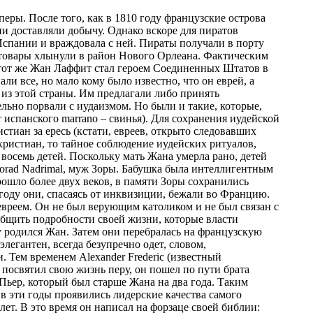
ами. Это был английский бриг из флотилии, размещавшейся в порту Пенсакола. Навстречу британцам на лодке вышел Жан Лаффит. Британцы также спустили шлюп. Офицер протянул Жану пакет. Жан пригласил офицера в свою резиденцию и вскрыл пакет, в котором было два письма. В первом содержался призыв к жителям Луизианы сотрудничать с Британией. В качестве вознаграждения за помощь в этой борьбе им обещали пустующие земли, которые будут отняты у Соединенных Штатов. Другое письмо было адресовано лично Жану Лаффиту. Британцы угрожали разрушить базу, если каперы не помогут им в борьбе против Соединенных Штатов. Самому Лаффиту предлагалось единовременное вознаграждение в размере $30.000 и звание капитана британского военно-морского флота с соответствующим жалованием, а всем членам его пиратской команды – служба в британской армии. В обмен на все это Лаффит должен был провести английские войска из залива Баратария в Новый Орлеан. Лаффит сделал вид, что принимает предложение англичан, но попросил две недели для улаживания своих дел. Ему, якобы, нужно было посоветоваться со своими капитанами. Как только бриг покинул остров Гранд Тэрре Лаффит послал доверенного помощника в Новый Орлеан, с тем, чтобы предупредить губернатора о предстоящем нападении англичан. Лаффит также предлагал, что он во главе своей команды флибустьеров встанет на защиту города, при условии, что ему простят прежние прегрешения. (Возможно, что он принял сторону Америки потому, что за Англией, воюющей против Соединенных Штатов, стояла ненавистная ему Испания.) Информация была немедленно передана губернатору Клэйборну. Губернатор не взял на себя ответственность за принятие столь важного решения и поставил перед законодательным комитетом штата два вопроса: достоверны ли полученные письма и подобает ли губернатору вступать в переговоры с пиратом Жаном Лаффитом и его коллегами. В процессе состоявшегося обсуждения начальник милиции штата, в частности, сказал: «Баратарианцы – не пираты, а каперы. Они действуют под флагом Картагены и поэтому могут легально доставлять захваченные товары только туда, а не в наши порты. Единственное в чем их можно обвинить – это то, что они нелегально сбывают товары у нас. Соединенные Штаты смирились с тем, что эти люди находятся на нашей территории. Каперы видят, что нам угрожает враг, которого они также ненавидят. Мы должны поверить баратарианцам». Это высказывание приводим текстуально, так как оно иллюстрирует некоторые особенности ситуации. Несмотря на такое мнение, комитет большинством принял решение разрушить базу на острове Гранд Тэрре, для чего туда был послан отряд военных кораблей. К этому времени Жан и Пьер (которому удалось бежать из тюрьмы) Лаффиты начали продумывать план действий в зависимости от того какие корабли, британские или американские, появятся первыми. Жан приказал своим подчиненным в случае прибытия американцев не сопротивляться и оставить базу нетронутой. Каждому флибустьеру давалась «вольная», т.е. он мог идти куда угодно. Что касается собственности каждого из них, то Лаффит надеялся на ее легализацию и сохранность, так как считал своих людей