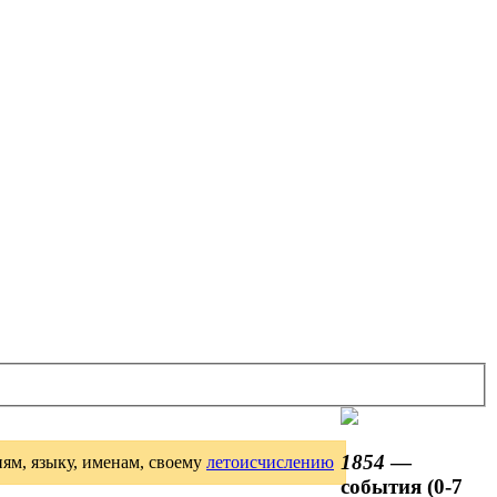
1854
—
иям, языку, именам, своему
летоисчислению
события (0-7