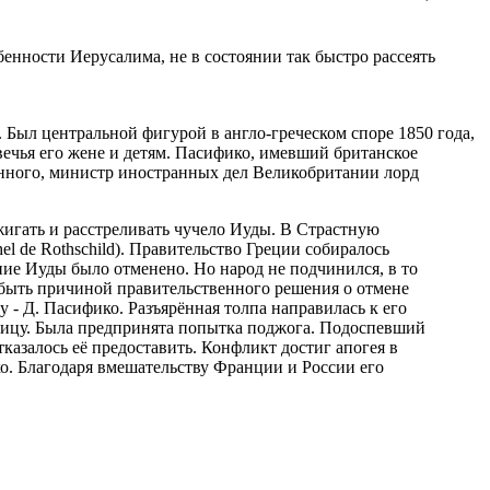
енности Иерусалима, не в состоянии так быстро рассеять
 Был центральной фигурой в англо-греческом споре 1850 года,
вечья его жене и детям. Пасифико, имевший британское
данного, министр иностранных дел Великобритании лорд
игать и расстреливать чучело Иуды. В Страстную
l de Rothschild). Правительство Греции собиралось
ние Иуды было отменено. Но народ не подчинился, в то
 быть причиной правительственного решения о отмене
 - Д. Пасифико. Разъярённая толпа направилась к его
 улицу. Была предпринята попытка поджога. Подоспевший
казалось её предоставить. Конфликт достиг апогея в
о. Благодаря вмешательству Франции и России его