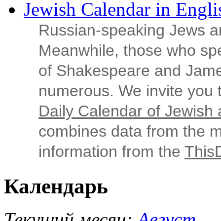
Jewish Calendar in Engli
Russian‑speaking Jews ar
Meanwhile, those who sp
of Shakespeare and Jame
numerous. We invite you t
Daily Calendar of Jewish a
combines data from the ma
information from the
This
Календарь
Текущий месяц:
Август