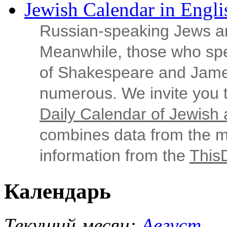
Jewish Calendar in Engli
Russian‑speaking Jews ar
Meanwhile, those who sp
of Shakespeare and Jame
numerous. We invite you t
Daily Calendar of Jewish a
combines data from the ma
information from the
This
Календарь
Текущий месяц:
Август