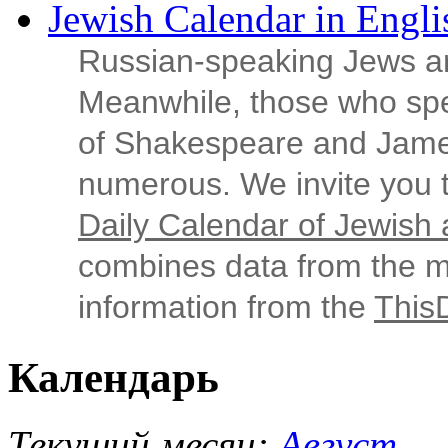
Jewish Calendar in Engli
Russian‑speaking Jews ar
Meanwhile, those who sp
of Shakespeare and Jame
numerous. We invite you t
Daily Calendar of Jewish a
combines data from the ma
information from the
This
Календарь
Текущий месяц:
Август