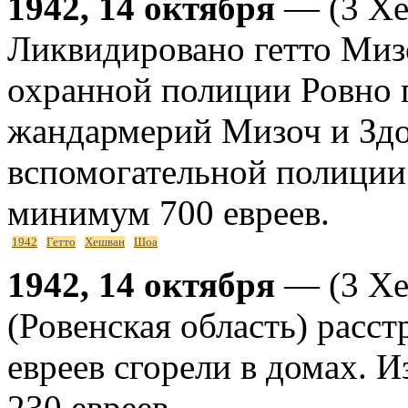
1942, 14 октября
— (3 Хе
Ликвидировано гетто Миз
охранной полиции Ровно 
жандармерий Мизоч и Здо
вспомогательной полиции
минимум 700 евреев.
1942
Гетто
Хешван
Шоа
1942, 14 октября
— (3 Хе
(Ровенская область) расст
евреев сгорели в домах. И
230 евреев