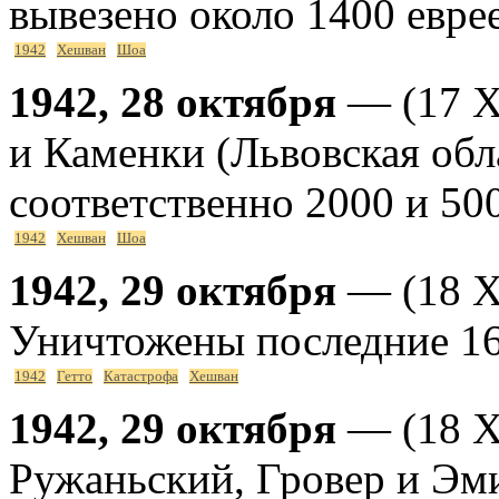
вывезено около 1400 евре
1942
Хешван
Шоа
1942, 28 октября
— (17 Х
и Каменки (Львовская обл
соответственно 2000 и 50
1942
Хешван
Шоа
1942, 29 октября
— (18 Х
Уничтожены последние 160
1942
Гетто
Катастрофа
Хешван
1942, 29 октября
— (18 Х
Ружаньский, Гровер и Эм