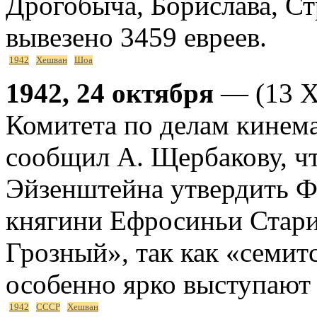
Дрогобыча, Борислава, С
вывезено 3459 евреев.
1942
Хешван
Шоа
1942, 24 октября
— (13 Х
Комитета по делам кинем
сообщил А. Щербакову, чт
Эйзенштейна утвердить Ф
княгини Ефросиньи Стари
Грозный», так как «семит
особенно ярко выступают
1942
СССР
Хешван