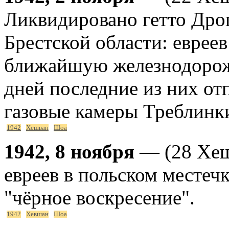
Ликвидировано гетто Дрог
Брестской области: еврее
ближайшую железнодорож
дней последние из них от
газовые камеры Треблинк
1942
Хешван
Шоа
1942, 8 ноября
— (28 Хеш
евреев в польском местечк
"чёрное воскресение".
1942
Хевшан
Шоа