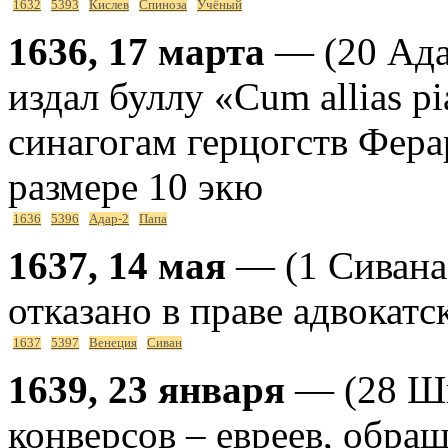
1632
5393
Кислев
Спиноза
Учёный
1636, 17 марта
— (20 Адар
издал буллу «Cum allias 
синагогам герцогств Фера
размере 10 экю
1636
5396
Адар-2
Папа
1637, 14 мая
— (1 Сивана
отказано в праве адвокатс
1637
5397
Венеция
Сиван
1639, 23 января
— (28 Шв
конверсов – евреев, обра