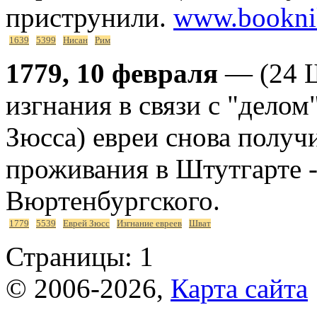
приструнили.
www.bookni
1639
5399
Нисан
Рим
1779, 10 февраля
— (24 Ш
изгнания в связи с "делом
Зюсса) евреи снова получ
проживания в Штутгарте -
Вюртенбургского.
1779
5539
Еврей Зюсс
Изгнание евреев
Шват
Страницы:
1
© 2006-2026,
Карта сайта