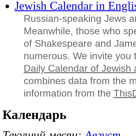
Jewish Calendar in Engli
Russian‑speaking Jews ar
Meanwhile, those who sp
of Shakespeare and Jame
numerous. We invite you t
Daily Calendar of Jewish a
combines data from the ma
information from the
This
Календарь
Текущий месяц:
Август