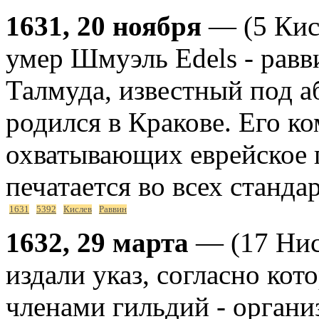
1631, 20 ноября
— (5 Кисл
умер Шмуэль Edels - равв
Талмуда, известный под а
родился в Кракове. Его к
охватывающих еврейское 
печатается во всех станд
1631
5392
Кислев
Раввин
1632, 29 марта
— (17 Нис
издали указ, согласно кот
членами гильдий - органи