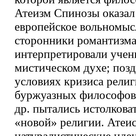
Атеизм Спинозы оказал
европейское вольномыс
сторонники романтизм
интерпретировали учен
мистическом духе; позд
условиях кризиса религ
буржуазных философов 
др. пытались истолковат
«новой» религии. Атеи
натуралистические иде