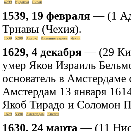
4299
Иудаизм
Сиван
1539, 19 февраля
— (1 Ад
Трнавы (Чехия).
1539
5299
Адар-2
Изгнание евреев
Чехия
1629, 4 декабря
— (29 Кис
умер Яков Израиль Бельмо
основатель в Амстердаме
Амстердам 13 января 1614
Якоб Тирадо и Соломон П
1629
5390
Амстердам
Кислев
1630, 24 марта
— (11 Ниса