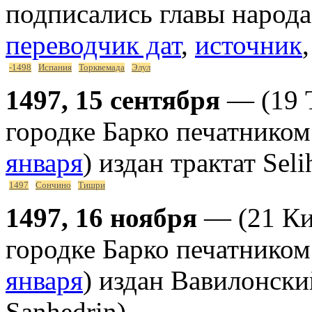
подписались главы народа 
переводчик дат
,
источник
,
-1498
Испания
Торквемада
Элул
1497, 15 сентября
— (19 
городке Барко печатнико
января
) издан трактат Seli
1497
Сончино
Тишри
1497, 16 ноября
— (21 Ки
городке Барко печатнико
января
) издан Вавилонски
Sanhedrin)