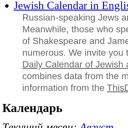
Jewish Calendar in Engli
Russian‑speaking Jews ar
Meanwhile, those who sp
of Shakespeare and Jame
numerous. We invite you t
Daily Calendar of Jewish a
combines data from the ma
information from the
This
Календарь
Текущий месяц:
Август