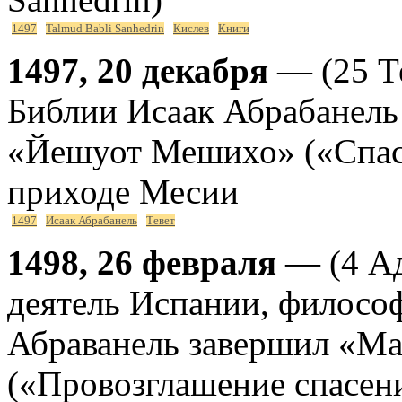
1497
Talmud Babli Sanhedrin
Кислев
Книги
1497, 20 декабря
— (25 Т
Библии Исаак Абрабанель 
«Йешуот Мешихо» («Спас
приходе Месии
1497
Исаак Абрабанель
Тевет
1498, 26 февраля
— (4 Ад
деятель Испании, филосо
Абраванель завершил «М
(«Провозглашение спасения