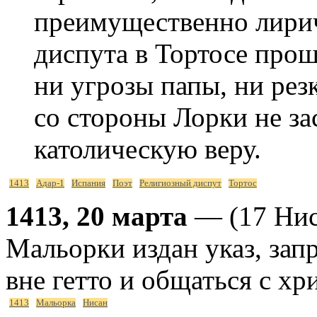
преимущественно лирич
диспута в Тортосе прошл
ни угрозы папы, ни ре
со стороны Лорки не за
католическую веру.
1413
Адар-1
Испания
Поэт
Религиозный диспут
Тортос
1413, 20 марта
— (17 Нис
Мальорки издан указ, за
вне гетто и общаться с хр
1413
Мальорка
Нисан