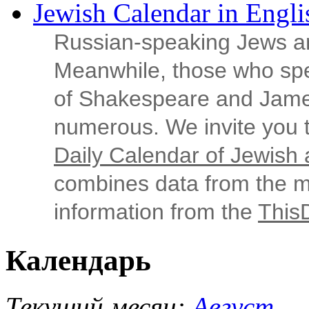
Jewish Calendar in Engli
Russian‑speaking Jews ar
Meanwhile, those who sp
of Shakespeare and Jame
numerous. We invite you t
Daily Calendar of Jewish a
combines data from the ma
information from the
This
Календарь
Текущий месяц:
Август