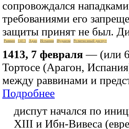
сопровождался нападками 
требованиями его запреще
защиты принят не был. Ди
Раввин
1413
Адар
Испания
Иудаизм
Религиозный диспут
1413, 7 февраля
— (или 6
Тортосе (Арагон, Испания
между раввинами и предс
Подробнее
диспут начался по ини
XIII и Ибн-Вивеса (ев