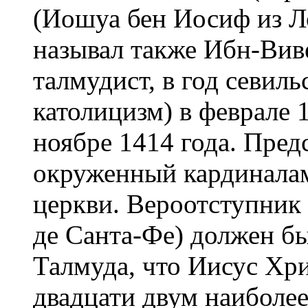
(Иошуа бен Иосиф из Л
называл также Ибн-Вив
талмудист, в год севил
католицизм) в феврале 1
ноябре 1414 года. Пред
окруженный кардинала
церкви. Вероотступник
де Санта-Фе) должен бы
Талмуда, что Иисус Хри
двадцати двум наиболе