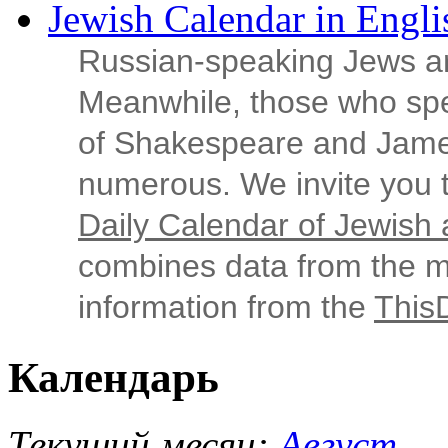
Jewish Calendar in Engli
Russian‑speaking Jews ar
Meanwhile, those who sp
of Shakespeare and Jame
numerous. We invite you t
Daily Calendar of Jewish a
combines data from the ma
information from the
This
Календарь
Текущий месяц:
Август