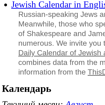
Jewish Calendar in Engli
Russian‑speaking Jews ar
Meanwhile, those who sp
of Shakespeare and Jame
numerous. We invite you t
Daily Calendar of Jewish a
combines data from the ma
information from the
This
Календарь
Текущий месяц:
Август