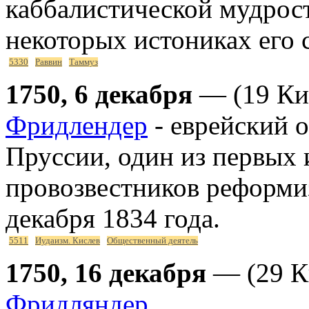
каббалистической мудрост
некоторых истониках его 
5330
Раввин
Таммуз
1750, 6 декабря
— (19 Ки
Фридлендер
- еврейский 
Пруссии, один из первых 
провозвестников реформиз
декабря 1834 года.
5511
Иудаизм. Кислев
Общественный деятель
1750, 16 декабря
— (29 К
Фридляндер