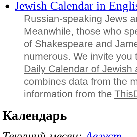
Jewish Calendar in Engli
Russian‑speaking Jews ar
Meanwhile, those who sp
of Shakespeare and Jame
numerous. We invite you t
Daily Calendar of Jewish a
combines data from the ma
information from the
This
Календарь
Текущий месяц:
Август