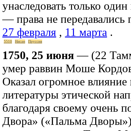
унаследовать только один 
— права не передавались п
27 февраля
,
11 марта
.
5510
Нисан
Пруссия
1750, 25 июня
— (22 Тамм
умер раввин Моше Кордове
Оказал огромное влияние 
литературы этической нап
благодаря своему очень п
Двора» («Пальма Дворы»)