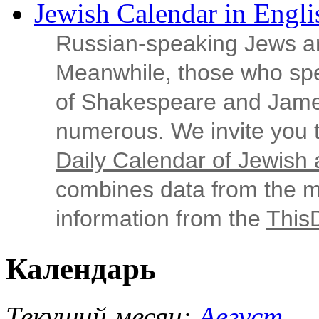
Jewish Calendar in Engli
Russian‑speaking Jews ar
Meanwhile, those who sp
of Shakespeare and Jame
numerous. We invite you t
Daily Calendar of Jewish a
combines data from the ma
information from the
This
Календарь
Текущий месяц:
Август