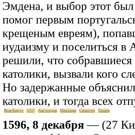
Эмдена, и выбор этот был
помог первым португальс
крещеным евреям), попав
иудаизму и поселиться в 
решили, что собравшиеся
католики, вызвали кого сле
Но задержанные объяснили
католики, и тогда всех от
Йом-Кипур
5357
Амстердам
Марраны
Синагога
Тишри
1596, 8 декабря
— (27 Кис