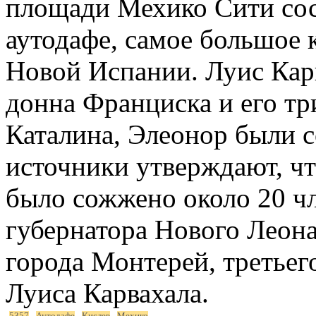
площади Мехико Сити сост
аутодафе, самое большое 
Новой Испании. Луис Кар
донна Франциска и его тр
Каталина, Элеонор были 
источники утверждают, чт
было сожжено около 20 ч
губернатора Нового Леона
города Монтерей, третьего
Луиса Карвахала.
5357
Аутодафе
Кислев
Мехико