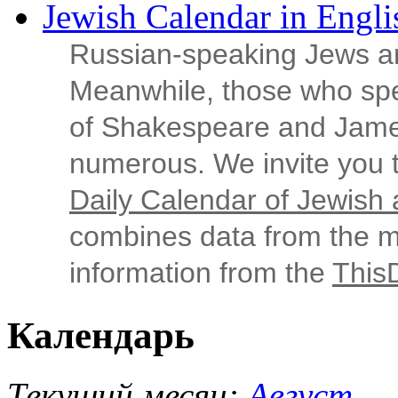
Jewish Calendar in Engli
Russian‑speaking Jews ar
Meanwhile, those who sp
of Shakespeare and Jame
numerous. We invite you t
Daily Calendar of Jewish a
combines data from the ma
information from the
This
Календарь
Текущий месяц:
Август