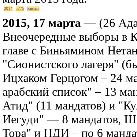
2014
5775
Кислев
2015, 17 марта
— (26 Ада
Внеочередные выборы в К
главе с Биньямином Нетан
"Сионистского лагеря" (бы
Ицхаком Герцогом – 24 м
арабский список" – 13 ма
Атид" (11 мандатов) и "Ку
Иегуди" — 8 мандатов, ША
Тора" и НДИ – по 6 манда