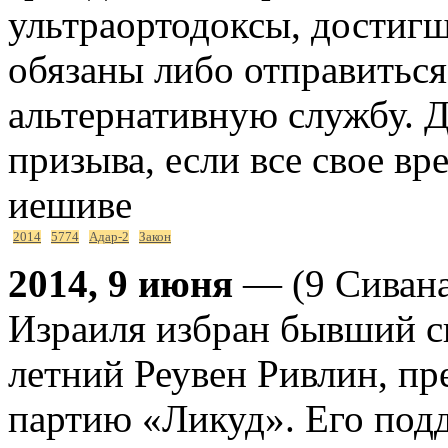
ультраортодоксы, достигш
обязаны либо отправиться
альтернативную службу. Д
призыва, если все свое в
иешиве
2014
5774
Адар-2
Закон
2014, 9 июня
— (9 Сивана
Израиля избран бывший с
летний Реувен Ривлин, п
партию «Ликуд». Его подд